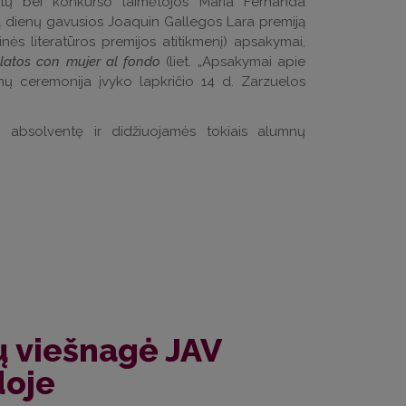
t
ų bei konkurso laimėtojos Mar
ía Fernanda
ą dienų gavusios Joaquin Gallegos Lara premiją
ės literatūros premijos atitikmenį) apsakymai,
latos con mujer al fondo
(liet.
„Apsakymai apie
mų ceremonija įvyko lapkričio 14 d. Zarzuelos
o absolventę ir didžiuojamės tokiais alumnų
 viešnagė JAV
oje