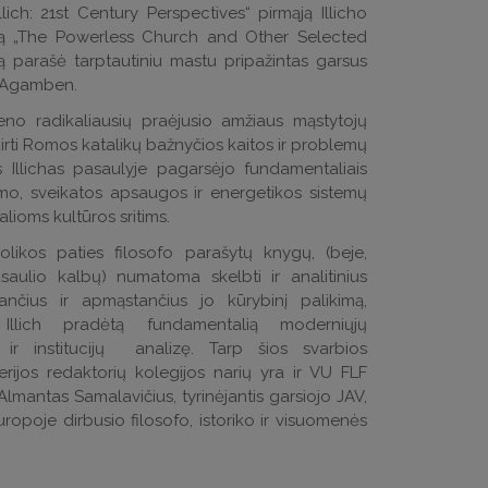
Illich: 21st Century Perspectives“ pirmąją Illicho
ygą „The Powerless Church and Other Selected
ngą parašė tarptautiniu mastu pripažintas garsus
o Agamben.
eno radikaliausių praėjusio amžiaus mąstytojų
skirti Romos katalikų bažnyčios kaitos ir problemų
Illichas pasaulyje pagarsėjo fundamentaliais
etimo, sveikatos apsaugos ir energetikos sistemų
alioms kultūros sritims.
iolikos paties filosofo parašytų knygų, (beje,
asaulio kalbų) numatoma skelbti ir analitinius
ojančius ir apmąstančius jo kūrybinį palikimą,
 Illich pradėtą fundamentalią moderniųjų
ir institucijų analizę. Tarp šios svarbios
erijos redaktorių kolegijos narių yra ir VU FLF
Almantas Samalavičius, tyrinėjantis garsiojo JAV,
ropoje dirbusio filosofo, istoriko ir visuomenės