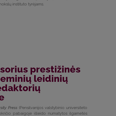
mokslų instituto tyrėjams.
sorius prestižinės
eminių leidinių
edaktorių
e
sity Press
(Pensilvanijos valstybinio universiteto
apkričio pabaigoje išleido numatytos ilgametės