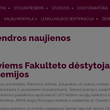
UTAI
STOJANTIESIEMS
STUDIJOS
DOKTORANTŪRA
KALBŲ MOKYKLA
LENKŲ KALBOS SERTIFIKACIJA
ŽEM
ndros naujienos
iems Fakulteto dėstytoja
remijos
aus universiteto Rektorius Artūras Žukauskas už svarius mokslo
ininkams ir jauniesiems mokslininkams. Šiemet premijos paskir
kslinius pasiekimus apdovanoti LKTI Vertimo studijų katedros m
ininikas, ARKSI Anglų filologijos katedros asistentas dr. Davide 
riaus premijos už mokslo pasiekimus šiemet taip pat skirtos Chem