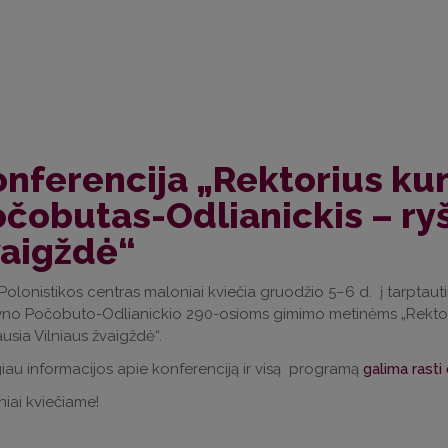
nferencija „Rektorius ku
čobutas-Odlianickis – ryš
vaigždė“
Polonistikos centras maloniai kviečia gruodžio 5–6 d. į tarptauti
yno Počobuto-Odlianickio 290-osioms gimimo metinėms „Rektor
ausia Vilniaus žvaigždė“.
au informacijos apie konferenciją ir visą programą
galima rasti 
iai kviečiame!