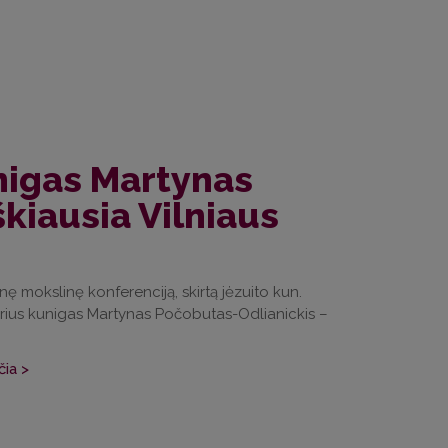
nigas Martynas
kiausia Vilniaus
nę mokslinę konferenciją, skirtą jėzuito kun.
ius kunigas Martynas Počobutas-Odlianickis –
čia >