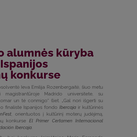
o alumnės kūryba
 Ispanijos
ų konkurse
absolventė Ieva Emilija Rozenbergaitė, šiuo metu
anti magistrantūroje Madrido universitete,
su
mar un té conmigo“ (liet. „Gal nori išgerti su
o finaliste Ispanijos fondo
Ibercaja
ir kultūrinės
nFest
, orientuotos į kultūrinį moterų judėjimą,
mų konkurse
El Primer Certamen Internacional
ación Ibercaja
.