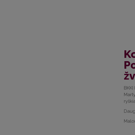
Ko
Po
ž
BKKI 
Mart
ryški
Daugi
Malon