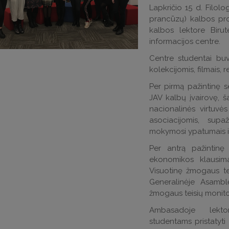
Lapkričio 15 d. Filolo
prancūzų) kalbos pr
kalbos lektore Biru
informacijos centre.
Centre studentai buv
kolekcijomis, filmais,
Per pirmą pažintinę 
JAV kalbų įvairovę, š
nacionalinės virtuvė
asociacijomis, sup
mokymosi ypatumais ir 
Per antrą pažintinę
ekonomikos klausim
Visuotinę žmogaus tei
Generalinėje Asamb
žmogaus teisių monito
Ambasadoje lekt
studentams pristatyti