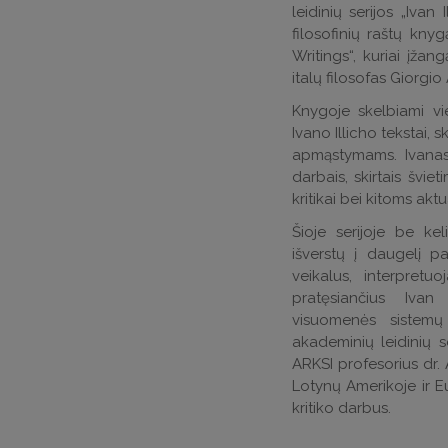
leidinių serijos „Ivan 
filosofinių raštų kn
Writings“, kuriai įža
italų filosofas Giorgi
Knygoje skelbiami vi
Ivano Illicho tekstai, 
apmąstymams. Ivanas 
darbais, skirtais švi
kritikai bei kitoms aktu
Šioje serijoje be kel
išverstų į daugelį p
veikalus, interpretu
pratęsiančius Ivan
visuomenės sistemų 
akademinių leidinių s
ARKSI profesorius dr. 
Lotynų Amerikoje ir Eu
kritiko darbus.