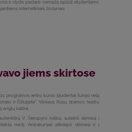
oris ir dydis padarė nemažą įspūdį studentams,
antiems internetiniais žodynais.
vavo jiems skirtose
lbos programos antro kurso studentai turėjo retą
eo ir Džiuljeta“ Vilniaus Rusų dramos teatro
lį anglų kalba.
autentišką V. Šekspyro kalbą, sutelkti dėmesį į
teiktą mintį. Antrakursiai atkreipė dėmesį ir į