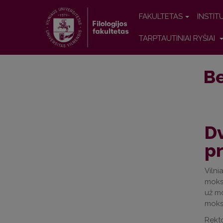
FAKULTETAS
INSTIT
TARPTAUTINIAI RYŠIAI
Be
Dv
p
Vilni
moksl
už mo
moksl
Rekto