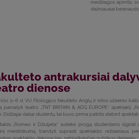
medžiagos apimtis, sv
dažniausiai besinaudoj
kulteto antrakursiai daly
eatro dienose
ičio 5–6 d. VU Filologijos fakulteto Anglų ir kitos užsienio ka
ą pamatyti teatro „TNT BRITAIN & ADG EUROPE“ spektaklį „Rom
e. Didžiajai daliai studentų tai buvo pirma patirtis stebint spektak
aklis „Romeo ir Džiuljeta“ suteikė progą studentams išgirsti 
inį meistriškumą, bandyti suprasti spektaklio režisieriaus per
alias spektaklio dekoracijas, neblaškančias publikos dėmesio.