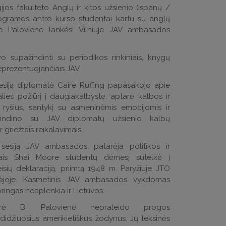
gijos fakulteto Anglų ir kitos užsienio (ispanų /
ogramos antro kurso studentai kartu su anglų
te Paloviene lankėsi Vilniuje JAV ambasados
o supažindinti su periodikos rinkiniais, knygų
 reprezentuojančiais JAV.
sesiją diplomatė Caire Ruffing papasakojo apie
alies požiūrį į daugiakalbystę, aptarė kalbos ir
s ryšius, santykį su asmeninėmis emocijomis ir
ažindino su JAV diplomatų užsienio kalbų
griežtais reikalavimais.
 sesiją JAV ambasados patarėja politikos ir
ais Shai Moore studentų dėmesį sutelkė į
sių deklaraciją, priimtą 1948 m. Paryžiuje JTO
lėjoje. Kasmetinis JAV ambasados vykdomas
ringas neaplenkia ir Lietuvos.
orė B. Palovienė nepraleido progos
 didžiuosius amerikietiškus žodynus. Jų leksinės