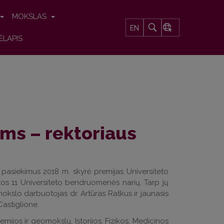
MOKSLAS
EN
ĖLAPIS
ms – rektoriaus
 pasiekimus 2018 m. skyrė premijas Universiteto
tos 11 Universiteto bendruomenės narių. Tarp jų
okslo darbuotojas dr. Artūras Ratkus ir jaunasis
Castiglione.
ijos ir geomokslų, Istorijos, Fizikos, Medicinos