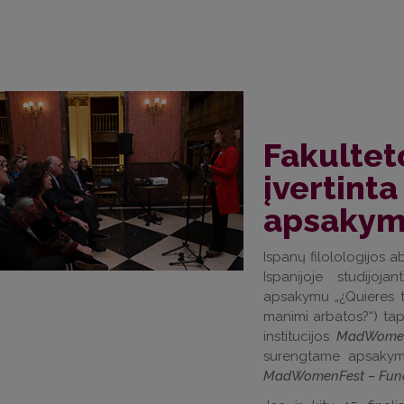
Fakultet
įvertinta
apsakym
Ispanų filolologijos 
Ispanijoje studijoj
apsakymu „¿Quieres to
manimi arbatos?“) tap
institucijos
MadWome
surengtame apsaky
MadWomenFest – Fund