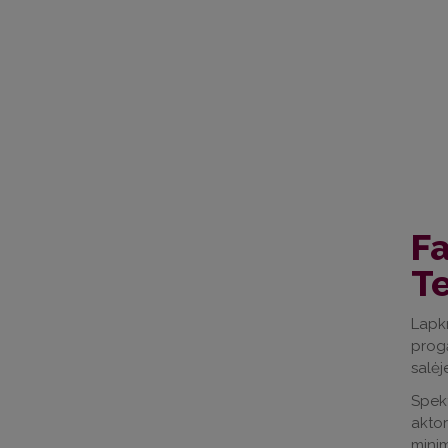
Fa
T
Lapkr
prog
salėj
Spekt
aktor
minim