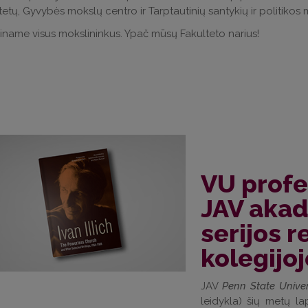
tetų, Gyvybės mokslų centro ir Tarptautinių santykių ir politikos 
iname visus mokslininkus. Ypač mūsų Fakulteto narius!
VU profe
JAV akad
serijos r
kolegijoj
JAV
Penn State Univer
leidykla) šių metų l