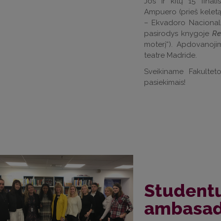
Jos ir kitų 15 finalis
Ampuero (prieš kelet
–
Ekvadoro Nacionalin
pasirodys knygoje
Re
moterį“). Apdovanoji
teatre Madride.
Sveikiname Fakultet
pasiekimais!
Studentų
ambasad