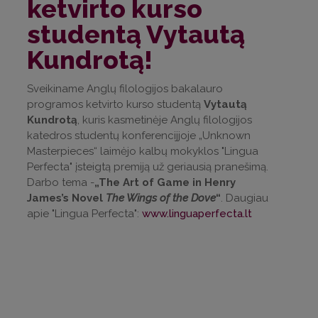
ketvirto kurso
studentą Vytautą
Kundrotą!
Sveikiname Anglų filologijos bakalauro
programos ketvirto kurso studentą
Vytautą
Kundrotą
, kuris kasmetinėje Anglų filologijos
katedros studentų konferencijjoje
„Unknown
Masterpieces“
laimėjo kalbų mokyklos "Lingua
Perfecta" įsteigtą premiją už geriausią pranešimą.
Darbo tema -
„The Art of Game in Henry
James’s Novel
The Wings of the Dove
“
. Daugiau
apie "Lingua Perfecta":
www.linguaperfecta.lt