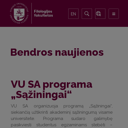
EN
Bendros naujienos
VU SA programa
„Sąžiningai“
VU SA organizuoja programą „Sąžiningai“,
siekiančią užtikrinti akademinį sąžiningumą visame
universitete. Programa sudaro galimybę
pasikviesti studentus egzaminams stebėti –