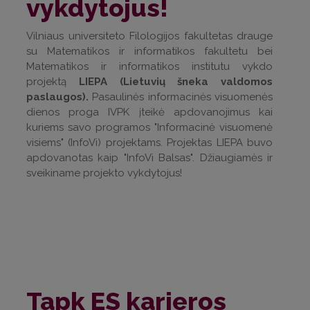
vykdytojus!
Vilniaus universiteto Filologijos fakultetas drauge
su Matematikos ir informatikos fakultetu bei
Matematikos ir informatikos institutu vykdo
projektą
LIEPA (Lietuvių šneka valdomos
paslaugos).
Pasaulinės informacinės visuomenės
dienos proga IVPK įteikė apdovanojimus kai
kuriems savo programos "Informacinė visuomenė
visiems" (InfoVi) projektams. Projektas LIEPA buvo
apdovanotas kaip "InfoVi Balsas". Džiaugiamės ir
sveikiname projekto vykdytojus!
Tapk ES karjeros