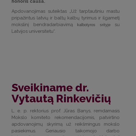
honoris causa.
Apdovanojimas suteiktas „Už tarptautiniu mastu
pripažintus latvių ir baltų kalbų tyrimus ir ilgametį
mokslinį bendradarbiavimą
su
kalbotyros srityje
Latvijos universitetu“.
Sveikiname dr.
Vytautą Rinkevičių
L. e. p. rektorius prof. Jūras Banys, remdamasis
Mokslo komiteto rekomendacijomis, patvirtino
apdovanojimų skyrimą už reikšmingus mokslo
pasiekimus. Geriausio taikomojo darbo