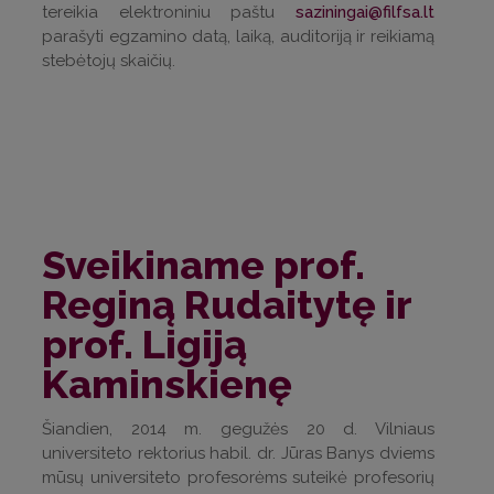
tereikia elektroniniu paštu
saziningai@filfsa.lt
parašyti egzamino datą, laiką, auditoriją ir reikiamą
stebėtojų skaičių.
Sveikiname prof.
Reginą Rudaitytę ir
prof. Ligiją
Kaminskienę
Šiandien, 2014 m. gegužės 20 d. Vilniaus
universiteto rektorius habil. dr. Jūras Banys dviems
mūsų universiteto profesorėms suteikė profesorių