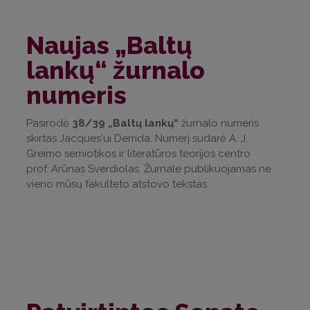
Naujas „Baltų
lankų“ žurnalo
numeris
Pasirodė
38/39 „Baltų lankų“
žurnalo numeris
skirtas Jacques‘ui Derrida. Numerį sudarė A. J.
Greimo semiotikos ir literatūros teorijos centro
prof. Arūnas Sverdiolas. Žurnale publikuojamas ne
vieno mūsų fakulteto atstovo tekstas.