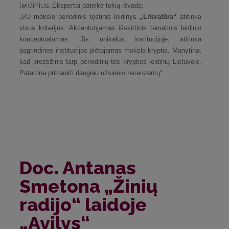
leidinius.
Ekspertai pateikė tokią išvadą:
„VU mokslo periodinis tęstinis leidinys
„Literatūra“
atitinka
visus kriterijus. Akcentuojamas išskirtinis tematinis leidinio
konceptualumas. Jis unikalus institucijoje, atitinka
pagrindines institucijos plėtojamas mokslo kryptis. Manytina,
kad prestižinis tarp periodinių tos krypties leidinių Lietuvoje.
Patartina pritraukti daugiau užsienio recenzentų“.
Doc. Antanas
Smetona „Žinių
radijo“ laidoje
„Avilys“