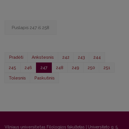
Puslapis 247 iš 258
Pradėti
Ankstesnis
242
243
244
245
246
247
248
249
250
251
Tolesnis
Paskutinis
Vilniaus universitetas
Filologijos fakultetas | Universiteto g. 5,