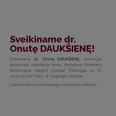
Sveikiname dr.
Onutę DAUKŠIENĘ!
Sveikiname
dr. Onutę DAUKŠIENĘ,
sėkmingai
apgynusią disertaciją tema „Motiejaus Kazimiero
Sarbievijaus religinė poezija“ (Filologija 04 H),
vadovė prof. habil. dr. Eugenija Ulčinaitė.
Linkime sėkmės tolimesnėje mokslinėje veikloje!