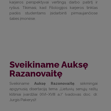
karjeros perspektyvai vertingą darbo patirtį ir
ryšius. Tikimasi, kad Filologijos karjeros tinklas
padės studentams įsidarbinti pirmaujančiose
šalies įmonėse.
Sveikiname Auksę
Razanovaitę
Sveikiname
Auksę Razonovaitę
, sėkmingai
apgynusią disertaciją tema „Lietuvių senųjų raštų
klitiniai įvardžiai (XVI–XVIII a.)“ (vadovas doc. dr.
Jurgis Pakerys)!