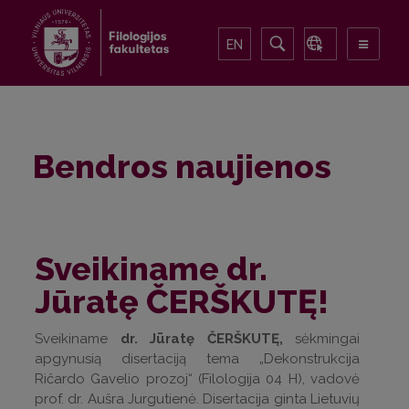
EN
Bendros naujienos
Sveikiname dr.
Jūratę ČERŠKUTĘ!
Sveikiname
dr. Jūratę ČERŠKUTĘ,
sėkmingai
apgynusią disertaciją tema „Dekonstrukcija
Ričardo Gavelio prozoj“ (Filologija 04 H), vadovė
prof. dr. Aušra Jurgutienė. Disertacija ginta Lietuvių