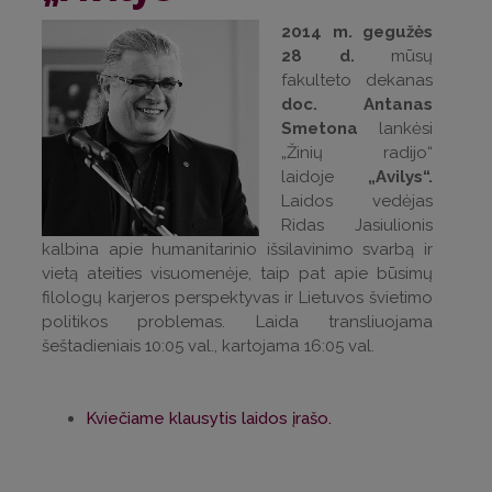
2014 m. gegužės
28 d.
mūsų
fakulteto dekanas
doc. Antanas
Smetona
lankėsi
„Žinių radijo“
laidoje
„Avilys“.
Laidos vedėjas
Ridas Jasiulionis
kalbina apie humanitarinio išsilavinimo svarbą ir
vietą ateities visuomenėje, taip pat apie būsimų
filologų karjeros perspektyvas ir Lietuvos švietimo
politikos problemas. Laida transliuojama
šeštadieniais 10:05 val., kartojama 16:05 val.
Kviečiame klausytis laidos įrašo.