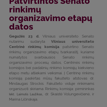
Patvirtintos Senato
rinkimų
organizavimo etapų
datos
Gegužės 23 d.
Vilniaus universiteto Senato
nutarimu sudaryta
Vilniaus universiteto
Centrinė rinkimų komisija
patvirtino Senato
rinkimų organizavimo etapų tvarkaraštį, kuriame
numatytos svarbiausios Senato rinkimų
organizavimo procesų datos, Centrinės rinkimų
komisijos bei padalinių rinkimo komisijų kiekvieno
etapo metu atliekami veiksmai. Į Centrinę rinkimų
komisiją paskirtas mūsų fakulteto atstovas dr.
Mindaugas Strockis. Fakulteto viduje rinkimams
organizuoti skiriama Rinkimų komisija: pirmininkas
dr. Skaistė Volungevičienė, ir
lekt. Laimutis Laužikas,
Marina Ličinskaja.