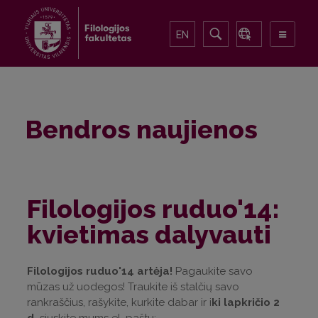
EN
Bendros naujienos
Filologijos ruduo'14:
kvietimas dalyvauti
Filologijos ruduo'14 artėja!
Pagaukite savo
mūzas už uodegos! Traukite iš stalčių savo
rankraščius, rašykite, kurkite dabar ir i
ki lapkričio 2
d.
siųskite mums el. paštu: