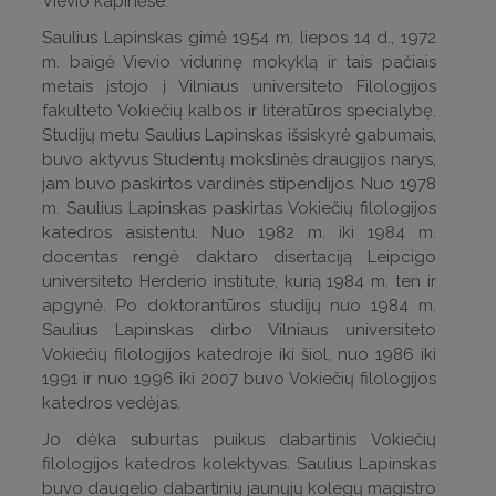
Vievio kapinėse.
Saulius Lapinskas gimė 1954 m. liepos 14 d., 1972
m. baigė Vievio vidurinę mokyklą ir tais pačiais
metais įstojo į Vilniaus universiteto Filologijos
fakulteto Vokiečių kalbos ir literatūros specialybę.
Studijų metu Saulius Lapinskas išsiskyrė gabumais,
buvo aktyvus Studentų mokslinės draugijos narys,
jam buvo paskirtos vardinės stipendijos. Nuo 1978
m. Saulius Lapinskas paskirtas Vokiečių filologijos
katedros asistentu. Nuo 1982 m. iki 1984 m.
docentas rengė daktaro disertaciją Leipcigo
universiteto Herderio institute, kurią 1984 m. ten ir
apgynė. Po doktorantūros studijų nuo 1984 m.
Saulius Lapinskas dirbo Vilniaus universiteto
Vokiečių filologijos katedroje iki šiol, nuo 1986 iki
1991 ir nuo 1996 iki 2007 buvo Vokiečių filologijos
katedros vedėjas.
Jo dėka suburtas puikus dabartinis Vokiečių
filologijos katedros kolektyvas. Saulius Lapinskas
buvo daugelio dabartinių jaunųjų kolegų magistro