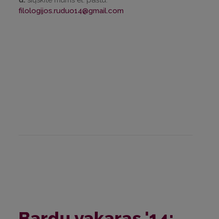
filologijos.ruduo14@gmail.com
Bardų vakaras '14: