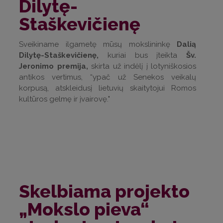
Dilytę-
Staškevičienę
Sveikiname ilgametę mūsų mokslininkę
Dalią
Dilytę-Staškevičienę,
kuriai bus įteikta
Šv.
Jeronimo premija,
skirta už indėlį į lotyniškosios
antikos vertimus, “ypač už Senekos veikalų
korpusą, atskleidusį lietuvių skaitytojui Romos
kultūros gelmę ir įvairovę."
Skelbiama projekto
„Mokslo pieva“