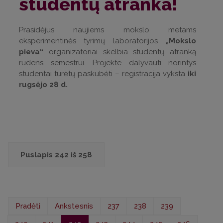
studentų atranka!
Prasidėjus naujiems mokslo metams
eksperimentinės tyrimų laboratorijos
„Mokslo
pieva“
organizatoriai skelbia studentų atranką
rudens semestrui. Projekte dalyvauti norintys
studentai turėtų paskubėti – registracija vyksta
iki
rugsėjo 28 d.
Puslapis 242 iš 258
Pradėti
Ankstesnis
237
238
239