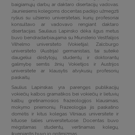
baigiamųjų darbų ar daktaro disertacijų vadovas.
Jauniesiems kolegoms docentas padėjo užmegzti
ryšius su užsienio universitetais, kurių profesoriai
konsultavo ar vadovavo rengiant daktaro
disertacijas. Sauliaus Lapinsko dėka ilgus metus
buvo bendradarbiaujama su Miunsterio Vestfalijos
Vilhelmo universiteto (Vokietija), Zalcburgo
universiteto (Austrija) germanistais, tai suteikė
daugeliui dėstytojų, studentų ir doktorantų
galimybę semtis žinių Vokietijos ir Austrijos
universitete ar klausytis atvykusių profesorių
paskaitų.
Saulius Lapinskas yra parengęs publikacijų
vokiečių kalbos gramatikos bei vokiečių ir lietuvių
kalbų gretinamosios frazeologijos klausimais,
mokymo priemonių. Frazeologija jis paskatino
domėtis ir kitus kolegas Vilniaus universitete ir
kituose šalies universitetuose. Docentas buvo
mėgstamas studentų, vertinamas kolegų,
įkvepiantis buvo jo optimizmas.