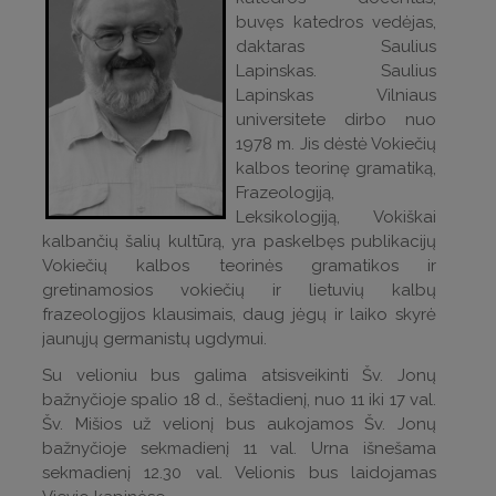
buvęs katedros vedėjas,
daktaras Saulius
Lapinskas. Saulius
Lapinskas Vilniaus
universitete dirbo nuo
1978 m. Jis dėstė Vokiečių
kalbos teorinę gramatiką,
Frazeologiją,
Leksikologiją, Vokiškai
kalbančių šalių kultūrą, yra paskelbęs publikacijų
Vokiečių kalbos teorinės gramatikos ir
gretinamosios vokiečių ir lietuvių kalbų
frazeologijos klausimais, daug jėgų ir laiko skyrė
jaunųjų germanistų ugdymui.
Su velioniu bus galima atsisveikinti Šv. Jonų
bažnyčioje spalio 18 d., šeštadienį, nuo 11 iki 17 val.
Šv. Mišios už velionį bus aukojamos Šv. Jonų
bažnyčioje sekmadienį 11 val. Urna išnešama
sekmadienį 12.30 val. Velionis bus laidojamas