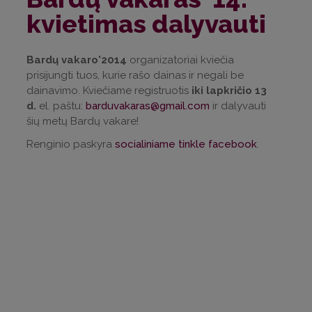
kvietimas dalyvauti
Bardų vakaro'2014
organizatoriai kviečia
prisijungti tuos, kurie rašo dainas ir negali be
dainavimo. Kviečiame registruotis
iki lapkričio 13
d.
el. paštu:
barduvakaras@gmail.com
ir dalyvauti
šių metų Bardų vakare!
Renginio paskyra
socialiniame tinkle facebook
.