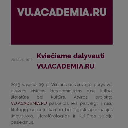
Kviečiame dalyvauti
23.SAUS..2019
VU.ACADEMIA.RU
2019 vasario 09 d. Vilniaus universiteto durys vėl
atsivers visiems besidomintiems rusų kalba,
literatūra bei kultūra. Atviros projekto
VU.ACADEMIA.RU
paskaitos leis pažvelgti į rusų
filologiją netikėtu kampu bei išgirsti apie naujus
lingvistikos, literatūrologijos ir kultūros studijų
pasiekimus.