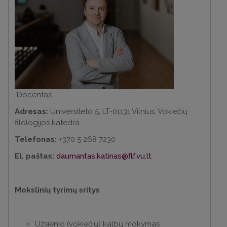
Docentas
Adresas:
Universiteto 5, LT-01131 Vilnius, Vokiečių
filologijos katedra
Telefonas:
+370 5 268 7230
El. paštas:
daumantas.katinas@flf.vu.lt
Mokslinių tyrimų sritys
Užsienio (vokiečių) kalbų mokymas