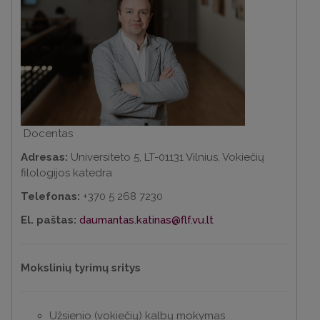
Docentas
Adresas:
Universiteto 5, LT-01131 Vilnius, Vokiečių
filologijos katedra
Telefonas:
+370 5 268 7230
El. paštas:
daumantas.katinas@flf.vu.lt
Mokslinių tyrimų sritys
Užsienio (vokiečių) kalbų mokymas