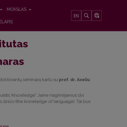
MOKSLAS
EN
ĖLAPIS
titutas
naras
s doktorantų seminarą kartu su
prof. dr. Axeliu
nguistic Knowledge". Jame nagrinėjamos dvi
 žinios (the knowledge of language). Tai bus
rupę
.