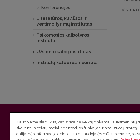
Konferencijos
Visi malo
Literatūros, kultūros ir
vertimo tyrimų institutas
Taikomosios kalbotyros
institutas
Užsienio kalbų institutas
Institutų katedros ir centrai
Vilniaus universitetas
Filologijos fakultetas | Universiteto g.
Naudojame slapukus, kad svetainė veiktų tinkamai, suasmenintų tu
skelbimus, teiktų socialinės medijos funkcijas ir analizuotų srautą. 
Studijų skyriaus
(studijų ir tvarkaraščio klausimai) tel. (0
dalijamės informacija apie tai, kaip naudojatės mūsų svetaine, su 
socialinės medijos, reklamavimo ir analizės partneriais.
Privatumo