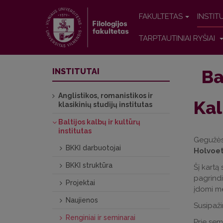
FAKULTETAS
INSTIT
TARPTAUTINIAI RYŠIAI
Ba
INSTITUTAI
Anglistikos, romanistikos ir
Kal
klasikinių studijų institutas
Baltijos kalbų ir kultūrų
institutas
Gegužės 
BKKI darbuotojai
Holvoe
BKKI struktūra
Šį kartą
pagrindi
Projektai
įdomi me
Naujienos
Susipaži
Renginiai ir seminarai
Prie sem