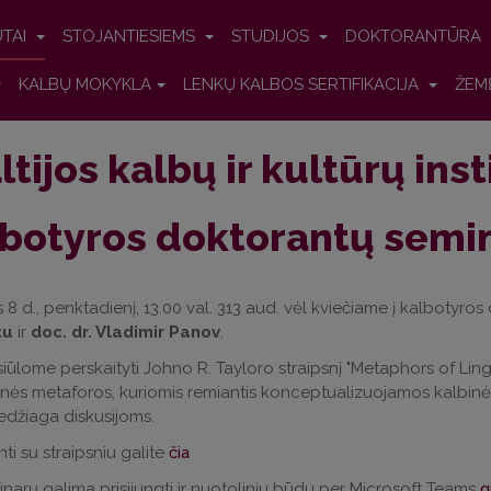
UTAI
STOJANTIESIEMS
STUDIJOS
DOKTORANTŪRA
KALBŲ MOKYKLA
LENKŲ KALBOS SERTIFIKACIJA
ŽEM
ltijos kalbų ir kultūrų ins
botyros doktorantų semi
8 d., penktadienį, 13.00 val. 313 aud. vėl kviečiame į kalbotyro
tu
ir
doc. dr. Vladimir Panov
.
 siūlome perskaityti Johno R. Tayloro straipsnį "Metaphors of Li
nės metaforos, kuriomis remiantis konceptualizuojamos kalbinės
džiaga diskusijoms.
nti su straipsniu galite
čia
inarų galima prisijungti ir nuotoliniu būdu per Microsoft Teams
g