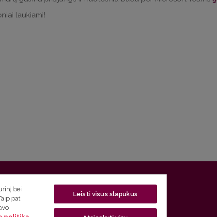
niai laukiami!
 5, LT-01131 Vilnius
rinį bei
Leisti visus slapukus
Taip pat
 5) 268 7208 | El. paštas
studijos@flf.vu.lt
savo
 politika