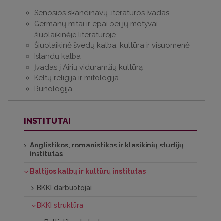
Senosios skandinavų literatūros įvadas
Germanų mitai ir epai bei jų motyvai
šiuolaikinėje literatūroje
Šiuolaikinė švedų kalba, kultūra ir visuomenė
Islandų kalba
Įvadas į Airių viduramžių kultūrą
Keltų religija ir mitologija
Runologija
INSTITUTAI
Anglistikos, romanistikos ir klasikinių studijų
institutas
Baltijos kalbų ir kultūrų institutas
BKKI darbuotojai
BKKI struktūra