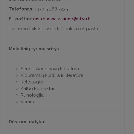
Telefonas:
+370 5 268 7235
El. paštas:
rasa.baranauskiene@flf.vu.lt
Priėmimo laikas: susitarti iš anksto el. paštu
Mokslinių tyrimų sritys
Senoji skandinavų literatūra
Viduramžių kultūra ir literatūra
Keltologija
Kalbų kontaktai
Runologija
Vertimai
Dėstomi dalykai