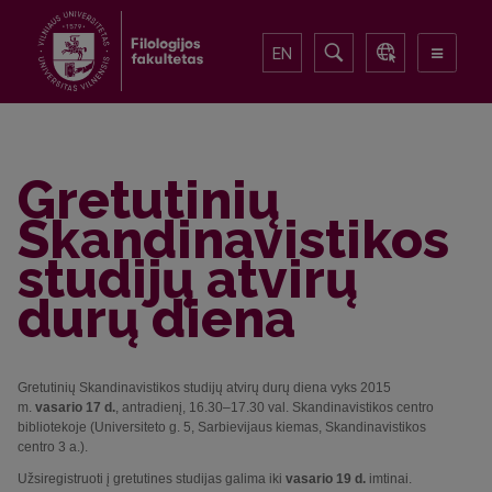
EN
Gretutinių
Skandinavistikos
studijų atvirų
durų diena
Gretutinių Skandinavistikos studijų atvirų durų diena vyks 2015
m.
vasario 17 d.
, antradienį, 16.30–17.30 val. Skandinavistikos centro
bibliotekoje (Universiteto g. 5, Sarbievijaus kiemas, Skandinavistikos
centro 3 a.).
Užsiregistruoti į gretutines studijas galima iki
vasario 19 d.
imtinai.