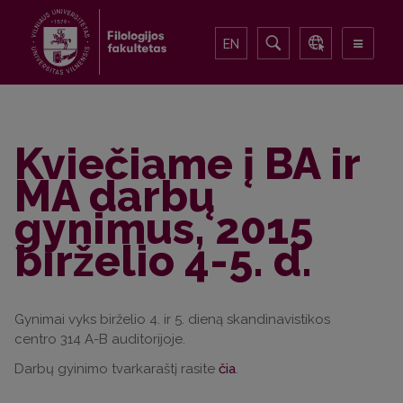
EN
Kviečiame į BA ir
MA darbų
gynimus, 2015
birželio 4-5. d.
Gynimai vyks birželio 4. ir 5. dieną skandinavistikos
centro 314 A-B auditorijoje.
Darbų gyinimo tvarkaraštį rasite
čia
.