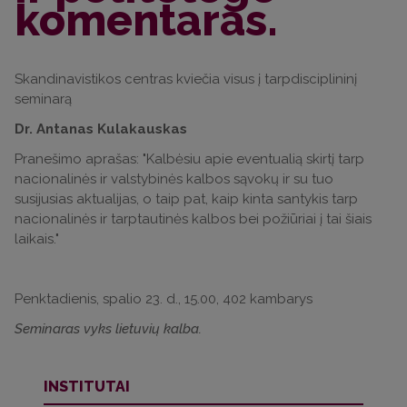
komentaras.
Skandinavistikos centras kviečia visus į tarpdisciplininį
seminarą
Dr. Antanas Kulakauskas
Pranešimo aprašas: "Kalbėsiu apie eventualią skirtį tarp
nacionalinės ir valstybinės kalbos sąvokų ir su tuo
susijusias aktualijas, o taip pat, kaip kinta santykis tarp
nacionalinės ir tarptautinės kalbos bei požiūriai į tai šiais
laikais."
Penktadienis, spalio 23. d., 15.00, 402 kambarys
Seminaras vyks lietuvių kalba.
INSTITUTAI