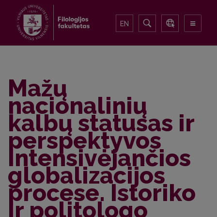
EN
Mažų
nacionalinių
kalbų statusas ir
perspektyvos
intensivėjančios
globalizacijos
procese. Istoriko
ir politologo