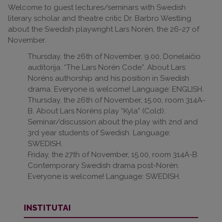
Welcome to guest lectures/seminars with Swedish
literary scholar and theatre critic Dr. Barbro Westling
about the Swedish playwright Lars Norén, the 26-27 of
November.
Thursday, the 26th of November, 9.00, Donelaičio
auditorija. “The Lars Norén Code”. About Lars
Noréns authorship and his position in Swedish
drama. Everyone is welcome! Language: ENGLISH.
Thursday, the 26th of November, 15.00, room 314A-
B. About Lars Noréns play “Kyla” (Cold).
Seminar/discussion about the play with 2nd and
3rd year students of Swedish. Language:
SWEDISH.
Friday, the 27th of November, 15.00, room 314A-B.
Contemporary Swedish drama post-Norén.
Everyone is welcome! Language: SWEDISH.
INSTITUTAI