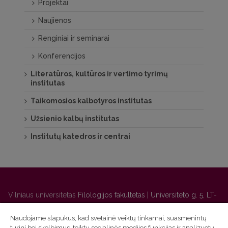
Projektai
Naujienos
Renginiai ir seminarai
Konferencijos
Literatūros, kultūros ir vertimo tyrimų
institutas
Taikomosios kalbotyros institutas
Užsienio kalbų institutas
Institutų katedros ir centrai
Vilniaus universitetas
Filologijos fakultetas | Universiteto g. 5, LT-
01131 Vilnius
Naudojame slapukus, kad svetainė veiktų tinkamai, suasmenintų
Studijų skyriaus
(studijų ir tvarkaraščio klausimai) tel. (0 5) 268
turinį bei skelbimus, teiktų socialinės medijos funkcijas ir analizuotų