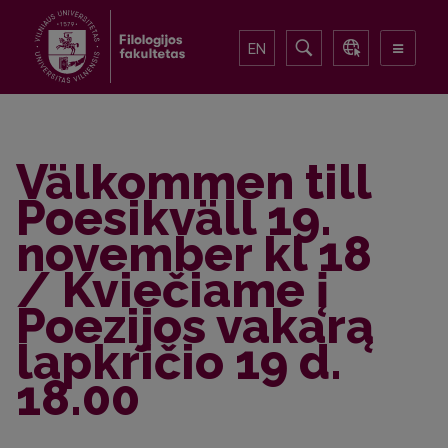
EN
Välkommen till
Poesikväll 19.
november kl 18
/ Kviečiame į
Poezijos vakarą
lapkričio 19 d.
18.00