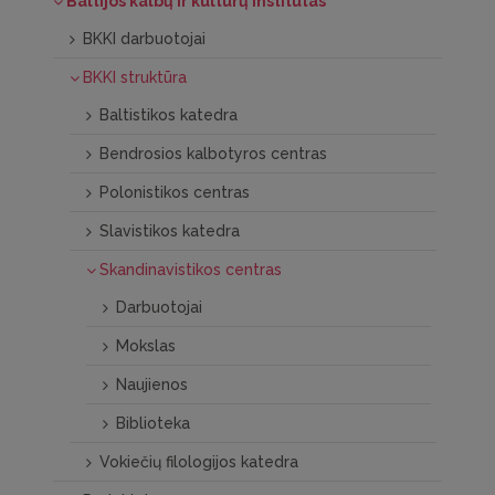
Baltijos kalbų ir kultūrų institutas
BKKI darbuotojai
BKKI struktūra
Baltistikos katedra
Bendrosios kalbotyros centras
Polonistikos centras
Slavistikos katedra
Skandinavistikos centras
Darbuotojai
Mokslas
Naujienos
Biblioteka
Vokiečių filologijos katedra