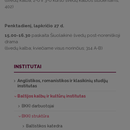
(švedų kalba; 2-o ir 3-o kurso švedų kalbos studentams;
402)
Penktadienį, lapkričio 27 d.
15.00-16.30
paskaita Šiuolaikinė švedų post-noreniškoji
drama
(švedų kalba; kviečiame visus norinčius; 314 A-B)
INSTITUTAI
Anglistikos, romanistikos ir klasikinių studijų
institutas
Baltijos kalbų ir kultūrų institutas
BKKI darbuotojai
BKKI struktūra
Baltistikos katedra