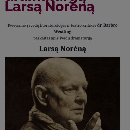
Larsą Noréną
Kviečiame į švedų literatūrologės ir teatro kritikės
dr.
Barbro
Westling
paskaitas apie švedų dramaturgą
Larsą Noréną