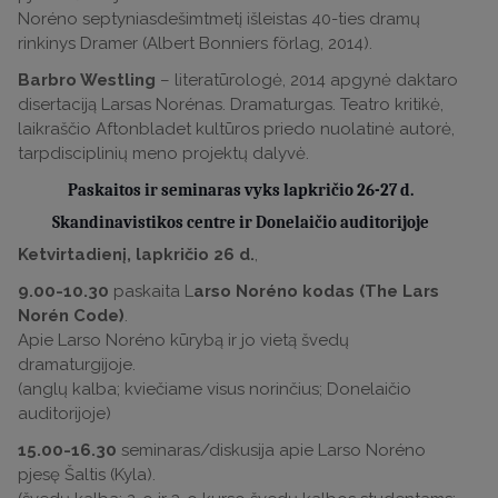
Noréno septyniasdešimtmetį išleistas 40-ties dramų
rinkinys Dramer (Albert Bonniers förlag, 2014).
Barbro Westling
– literatūrologė, 2014 apgynė daktaro
disertaciją Larsas Norénas. Dramaturgas. Teatro kritikė,
laikraščio Aftonbladet kultūros priedo nuolatinė autorė,
tarpdisciplinių meno projektų dalyvė.
Paskaitos ir seminaras vyks lapkričio 26-27 d.
Skandinavistikos centre ir Donelaičio auditorijoje
Ketvirtadienį, lapkričio 26 d.
,
9.00-10.30
paskaita L
arso Noréno kodas (The Lars
Norén Code)
.
Apie Larso Noréno kūrybą ir jo vietą švedų
dramaturgijoje.
(anglų kalba; kviečiame visus norinčius; Donelaičio
auditorijoje)
15.00-16.30
seminaras/diskusija apie Larso Noréno
pjesę Šaltis (Kyla).