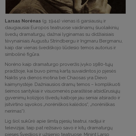
Larsas Norénas
(g. 1944) vienas iš garsiausių ir
daugiausiai Europos teatruose vaidinamų šiuolaikinių
švedų dramaturgų, dažnai lyginamas su didžiaisiais
tėvynainiais Augustu Strindbergu ir Ingmaru Bergmanu,
kaip dar vienas švediškojo liūdesio temos autorius ir
simbolinė figūra.
Noréno kaip dramaturgo proveržis įvyko 1980-tųjų
pradžioje, kai buvo pirmą kartą suvaidintos jo pjesės
Naktis yra dienos motina bei Chaosas yra Dievo
kaimynystėje. Dažniausios dramų temos – komplikuoti
šeimos santykiai ir visuomenės paraštėse atsidūrusiųjų
gyvenimų kolizijos (švedų kalboje jau seniai atsirado ir
įsitvirtino sąvokos „noréniškos kalėdos“, „noréniškas
nerimas“).
Lig šiol sukūrė apie šimtą pjesių teatrui, radijui ir
televizijai, taip pat režisavo savo ir kitų dramaturgų
pjeses Švedijos ir užsienio teatruose. Minint Larso