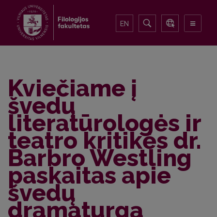
EN
Kviečiame į
švedų
literatūrologės ir
teatro kritikės dr.
Barbro Westling
paskaitas apie
švedų
dramaturgą