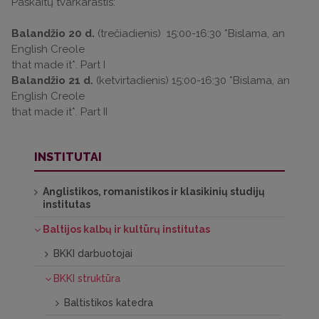
Paskaitų tvarkaraštis:
Balandžio 20 d.
(trečiadienis) 15:00-16:30 *Bislama, an
English Creole
that made it*. Part I
Balandžio 21 d.
(ketvirtadienis) 15:00-16:30 *Bislama, an
English Creole
that made it*. Part II
INSTITUTAI
Anglistikos, romanistikos ir klasikinių studijų
institutas
Baltijos kalbų ir kultūrų institutas
BKKI darbuotojai
BKKI struktūra
Baltistikos katedra