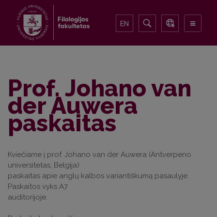
EN
Prof. Johano van
der Auwera
paskaitas
Kviečiame į prof. Johano van der Auwera (Antverpeno
universitetas, Belgija)
paskaitas apie anglų kalbos variantiškumą pasaulyje.
Paskaitos vyks A7
auditorijoje.