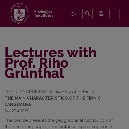
EN
Lectures with
Prof. Riho
Grünthal
Prof. RIHO GRÜNTHAL (University of Helsinki)
THE MAIN CHARACTERISTICS OF THE FINNIC
LANGUAGES
24.–27.4.2017
The course presents the geographical distribution of
the Finnic languages, their historical spreading zones