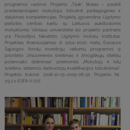
programos vadovė. Projekto „Tęsk“ tikslas – padėti
pradedančiajam mokytojui tobulinti pedagogines ir
dalykines kompetencijas. Projektą įgyvendina Ugdymo
plėtotės centras kartu su Lietuvos aukštosiomis
mokyklomis. Vilniaus universitete šio projekto partneris
yra Filosofijos fakulteto Ugdymo mokslų institutas.
Projektas finansuojamas iš 2014–2020 metų Europos
Sąjungos fondų investicijų veiksmų programos 9
prioriteto „Visuomenės švietimas ir žmogiškųjų išteklių
potencialo didinimas“ priemonės „Mokytojų ir kitų
švietimo sistemos darbuotojų kvalifikacijos tobulinimas“.
Projekto trukmė: 2018-10-15–2019-06-30. Projekto Nr.:
09.2.1-ESFA-V-727.