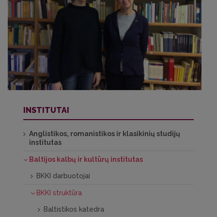
INSTITUTAI
Anglistikos, romanistikos ir klasikinių studijų
institutas
Baltijos kalbų ir kultūrų institutas
BKKI darbuotojai
BKKI struktūra
Baltistikos katedra