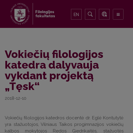
EN
Vokiečių filologijos
katedra dalyvauja
vykdant projektą
„Tęsk“
2018-12-10
Vokiečių filologijos katedros docentė dr. Eglė Kontutytė
yra stažuotojos, Vilniaus Taikos progimnazijos vokiečių
kalbos mokytojos Redos Giedrikaitės, stažuotės