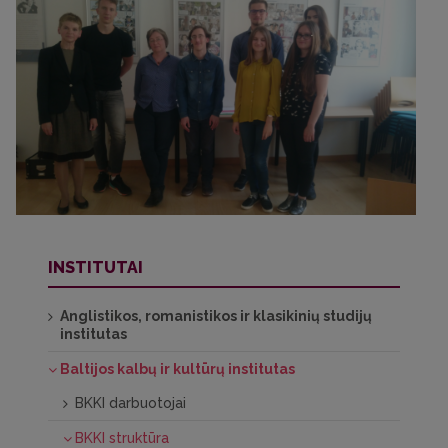
INSTITUTAI
Anglistikos, romanistikos ir klasikinių studijų
institutas
Baltijos kalbų ir kultūrų institutas
BKKI darbuotojai
BKKI struktūra