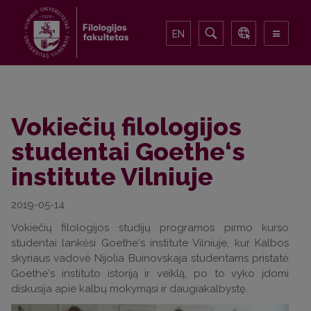
EN
Vokiečių filologijos
studentai Goethe‘s
institute Vilniuje
2019-05-14
Vokiečių filologijos studijų programos pirmo kurso
studentai lankėsi Goethe‘s institute Vilniuje, kur Kalbos
skyriaus vadovė Nijolia Buinovskaja studentams pristatė
Goethe‘s instituto istoriją ir veiklą, po to vyko įdomi
diskusija apie kalbų mokymąsi ir daugiakalbystę.