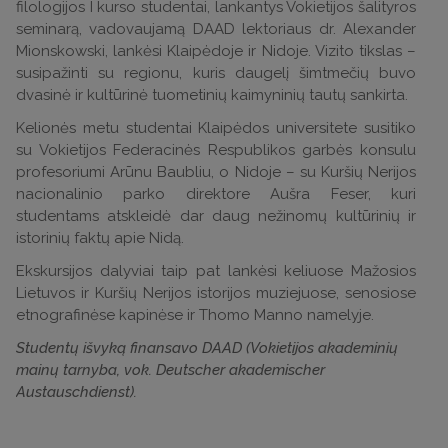
filologijos I kurso studentai, lankantys Vokietijos šalityros
seminarą, vadovaujamą DAAD lektoriaus dr. Alexander
Mionskowski, lankėsi Klaipėdoje ir Nidoje. Vizito tikslas –
susipažinti su regionu, kuris daugelį šimtmečių buvo
dvasinė ir kultūrinė tuometinių kaimyninių tautų sankirta.
Kelionės metu studentai Klaipėdos universitete susitiko
su Vokietijos Federacinės Respublikos garbės konsulu
profesoriumi Arūnu Baubliu, o Nidoje – su Kuršių Nerijos
nacionalinio parko direktore Aušra Feser, kuri
studentams atskleidė dar daug nežinomų kultūrinių ir
istorinių faktų apie Nidą.
Ekskursijos dalyviai taip pat lankėsi keliuose Mažosios
Lietuvos ir Kuršių Nerijos istorijos muziejuose, senosiose
etnografinėse kapinėse ir Thomo Manno namelyje.
Studentų išvyką finansavo DAAD (Vokietijos akademinių
mainų tarnyba, vok. Deutscher akademischer
Austauschdienst).