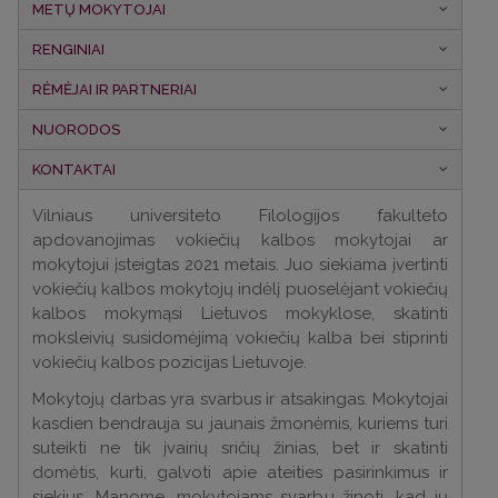
METŲ MOKYTOJAI
RENGINIAI
RĖMĖJAI IR PARTNERIAI
NUORODOS
KONTAKTAI
Vilniaus universiteto Filologijos fakulteto
apdovanojimas vokiečių kalbos mokytojai ar
mokytojui įsteigtas 2021 metais. Juo siekiama įvertinti
vokiečių kalbos mokytojų indėlį puoselėjant vokiečių
kalbos mokymąsi Lietuvos mokyklose, skatinti
moksleivių susidomėjimą vokiečių kalba bei stiprinti
vokiečių kalbos pozicijas Lietuvoje.
Mokytojų darbas yra svarbus ir atsakingas. Mokytojai
kasdien bendrauja su jaunais žmonėmis, kuriems turi
suteikti ne tik įvairių sričių žinias, bet ir skatinti
domėtis, kurti, galvoti apie ateities pasirinkimus ir
siekius. Manome, mokytojams svarbu žinoti, kad jų