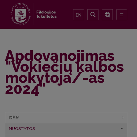
EN
Apdovanojimas
"Vokiečių kalbos
mokytoja/-as
2024"
IDĖJA
NUOSTATOS