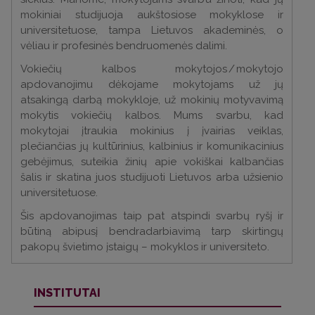
mokiniai studijuoja aukštosiose mokyklose ir
universitetuose, tampa Lietuvos akademinės, o
vėliau ir profesinės bendruomenės dalimi.
Vokiečių kalbos mokytojos / mokytojo
apdovanojimu dėkojame mokytojams už jų
atsakingą darbą mokykloje, už mokinių motyvavimą
mokytis vokiečių kalbos. Mums svarbu, kad
mokytojai įtraukia mokinius į įvairias veiklas,
plečiančias jų kultūrinius, kalbinius ir komunikacinius
gebėjimus, suteikia žinių apie vokiškai kalbančias
šalis ir skatina juos studijuoti Lietuvos arba užsienio
universitetuose.
Šis apdovanojimas taip pat atspindi svarbų ryšį ir
būtiną abipusį bendradarbiavimą tarp skirtingų
pakopų švietimo įstaigų – mokyklos ir universiteto.
INSTITUTAI