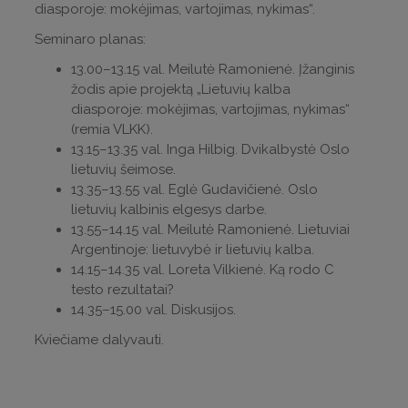
diasporoje: mokėjimas, vartojimas, nykimas“.
Seminaro planas:
13.00–13.15 val. Meilutė Ramonienė. Įžanginis
žodis apie projektą „Lietuvių kalba
diasporoje: mokėjimas, vartojimas, nykimas“
(remia VLKK).
13.15–13.35 val. Inga Hilbig. Dvikalbystė Oslo
lietuvių šeimose.
13.35–13.55 val. Eglė Gudavičienė. Oslo
lietuvių kalbinis elgesys darbe.
13.55–14.15 val. Meilutė Ramonienė. Lietuviai
Argentinoje: lietuvybė ir lietuvių kalba.
14.15–14.35 val. Loreta Vilkienė. Ką rodo C
testo rezultatai?
14.35–15.00 val. Diskusijos.
Kviečiame dalyvauti.