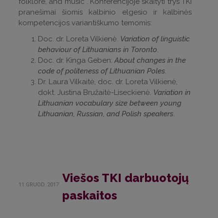
folklore, and music“. Konferencijoje skaityti trys TKI
pranešimai šiomis kalbinio elgesio ir kalbinės
kompetencijos variantiškumo temomis:
Doc. dr. Loreta Vilkienė.
Variation of linguistic
behaviour of Lithuanians in Toronto
.
Doc. dr. Kinga Geben:
About changes in the
code of politeness of Lithuanian Poles
.
Dr. Laura Vilkaitė, doc. dr. Loreta Vilkienė,
dokt. Justina Bružaitė-Liseckienė.
Variation in
Lithuanian vocabulary size between young
Lithuanian, Russian, and Polish speakers
.
Viešos TKI darbuotojų
11.GRUOD..2017
paskaitos