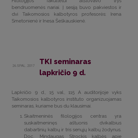
Filologijos fakultetui atstovavo trys
bendruomenės nariai. Į sesiją buvo pakviestos ir
dvi Taikomosios kalbotyros profesorės: Irena
Smetonienė ir Inesa Šeškauskienė.
TKI seminaras
26.SPAL..2017
lapkričio 9 d.
Lapkričio 9 d., 15 val., 115 A auditorijoje vyks
Taikomosios kalbotyros instituto organizuojamas
seminaras, kuriame bus du klausimai.
Skaitmeninės filologijos centras yra
suskaitmeninęs aštuonis dvikalbius
dabartinių kalbų ir tris senųjų kalbų žodynus.
Doc. Mindaugas Strockis kalbės apie