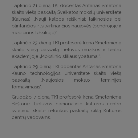
Lapkričio 21 dieną TKI docentas Antanas Smetona
skaitė viešą paskaitą Sveikatos mokslų universitete
(Kaunas) „Nauji kalbos reiškiniai: laikinosios bei
plintančios ir įsitvirtinančios naujovės (bendrojoje ir
medicinos leksikoje)“.
Lapkričio 23 dieną TKI profesorė Irena Smetonienė
skaitė viešą paskaitą Lietuvos muzikos ir teatro
akademijoje „Mokslinio stiliaus ypatumai“.
Lapkričio 29 dieną TKI docentas Antanas Smetona
Kauno technologijos universitete skaitė viešą
paskaitą „Naujosios mokslo terminijos
formavimasis“.
Gruodžio 7 dieną TKI profesorė Irena Smetonienė
Birštone, Lietuvos nacionalinio kultūros centro
kvietimu, skaitė retorikos paskaitų ciklą Kultūros
centrų vadovams.