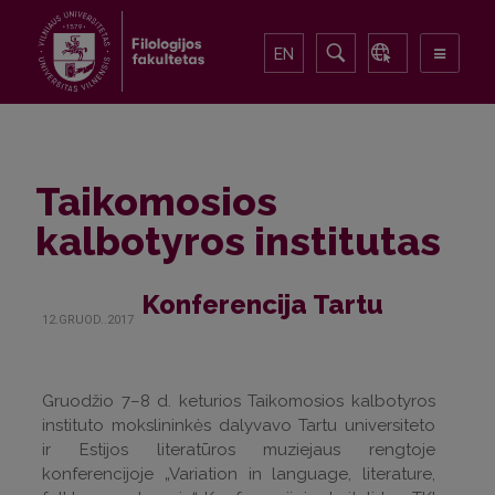
EN
Taikomosios
kalbotyros institutas
Konferencija Tartu
12.GRUOD..2017
Gruodžio 7–8 d. keturios Taikomosios kalbotyros
instituto mokslininkės dalyvavo Tartu universiteto
ir Estijos literatūros muziejaus rengtoje
konferencijoje „Variation in language, literature,