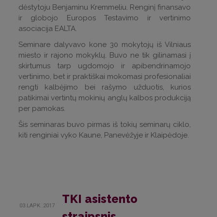
dėstytoju Benjaminu Kremmeliu. Renginį finansavo
ir globojo Europos Testavimo ir vertinimo
asociacija EALTA.
Seminare dalyvavo kone 30 mokytojų iš Vilniaus
miesto ir rajono mokyklų. Buvo ne tik gilinamasi į
skirtumus tarp ugdomojo ir apibendrinamojo
vertinimo, bet ir praktiškai mokomasi profesionaliai
rengti kalbėjimo bei rašymo užduotis, kurios
patikimai vertintų mokinių anglų kalbos produkciją
per pamokas.
Šis seminaras buvo pirmas iš tokių seminarų ciklo,
kiti renginiai vyko Kaune, Panevėžyje ir Klaipėdoje.
TKI asistento
03.LAPK..2017
straipsnis