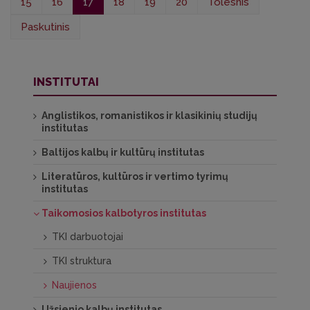
15
16
17
18
19
20
Tolesnis
Paskutinis
INSTITUTAI
Anglistikos, romanistikos ir klasikinių studijų
institutas
Baltijos kalbų ir kultūrų institutas
Literatūros, kultūros ir vertimo tyrimų
institutas
Taikomosios kalbotyros institutas
TKI darbuotojai
TKI struktura
Naujienos
Užsienio kalbų institutas