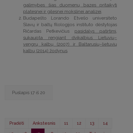
galimybes šias duomenų bazes pritaikyti
platesnei ir gilesnei mokslinei analizei
.
Budapešto Lorando Etvešo universiteto
Slavų ir baltų filologijos instituto dėstytojas
Ričardas Petkevičius
pasidalys patirtimi,
sukaupta rengiant dvikalbius Lietuvių–
vengrų kalbų (2007) ir Baltarusių–lietuvių
kalbų (2014) žodynus
.
Puslapis 17 iš 20
Pradėti
Ankstesnis
11
12
13
14