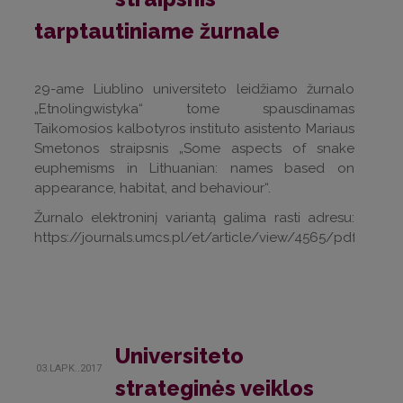
tarptautiniame žurnale
29-ame Liublino universiteto leidžiamo žurnalo
„Etnolingwistyka“ tome spausdinamas
Taikomosios kalbotyros instituto asistento Mariaus
Smetonos straipsnis „Some aspects of snake
euphemisms in Lithuanian: names based on
appearance, habitat, and behaviour“.
Žurnalo elektroninį variantą galima rasti adresu:
https://journals.umcs.pl/et/article/view/4565/pdf
Universiteto
03.LAPK..2017
strateginės veiklos