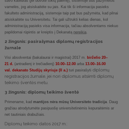
savo katedras (jei buvote tokių paėmę), sistemoje bus pažymėtos
varnelės, jog atsiskaitėte su jais. Kai tik ši informacija pasieks
fakulteto administraciją, sistemoje taip pat bus pažymėta, kad pilnai
atsiskaitėte su Universitetu. Tai gali užtrukti kelias dienas, kol
administraciją pasieks visa informacija, tačiau absolventams niekuo
papildomai rūpintis ar kreiptis į Dekanatą
nereikia
.
2 žingsnis: pasirašymas diplomų registracijos
žurnale
Visi absolventai (bakalaurai ir magistrai) 2017 m.
birželio 20–
21 d.
(antradienį ir trečiadienį)
10.00–12.00
arba
13.00–16.00
diplomų
val.
dekanato Studijų skyriuje (II a.)
turi pasirašyti
registracijos žurnale, jei nori diplomus atsiimti diplomų
teikimo šventės metu.
3 žingsnis: diplomų teikimo šventė
Primename, kad
mantijos nėra mūsų Universiteto tradicija
. Daug
gražiau atrodytumėte pasipuošę universitetinėmis kepuraitėmis ar
net tautiniais drabužiais.
Diplomų teikimo datos 2017 m.: