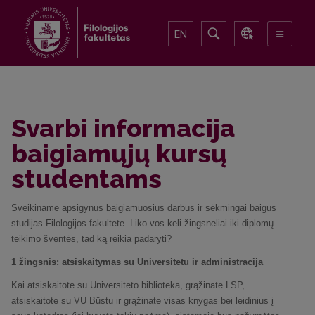
EN
Svarbi informacija
baigiamųjų kursų
studentams
Sveikiname apsigynus baigiamuosius darbus ir sėkmingai baigus
studijas Filologijos fakultete. Liko vos keli žingsneliai iki diplomų
teikimo šventės, tad ką reikia padaryti?
1 žingsnis: atsiskaitymas su Universitetu ir administracija
Kai atsiskaitote su Universiteto biblioteka, grąžinate LSP,
atsiskaitote su VU Būstu ir grąžinate visas knygas bei leidinius į