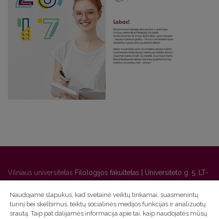
Vilniaus universitetas
Filologijos fakultetas | Universiteto g. 5, LT-
01131 Vilnius
Naudojame slapukus, kad svetainė veiktų tinkamai, suasmenintų
Studijų skyriaus
(studijų ir tvarkaraščio klausimai) tel. (0 5) 268
turinį bei skelbimus, teiktų socialinės medijos funkcijas ir analizuotų
7208 | El. paštas
studijos@flf.vu.lt
srautą. Taip pat dalijamės informacija apie tai, kaip naudojatės mūsų