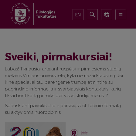
EN
Sveiki, pirmakursiai!
Labas! Tikriausiai artėjant rugsėjui ir pirmiesiems studijų
metams Vilniaus universitete, kyla nemažai klausimų. Jei
ir ne specialiai tau parengėme trumpą atmintinę su
pagrindine informacija ir svarbiausiais kontaktais, kurių
tikrai bent kartą prireiks per visus studijų metus. ?
Spausk ant paveikslėlio ir parsisiųsk el. ledinio formatą
su aktyviomis nuorodomis.