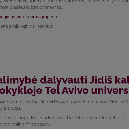
, mums, mus
) adresantui ir adresatui reikšti vartosenos ypatumu
tojai pasitelkia šias priemones.
jungimas prie Teams grupės >
ami prisijungti visi norintys.
limybė dalyvauti Jidiš ka
kykloje Tel Avivo univers
vite you to join the Naomi Prawer Kadar International Yiddish S
ly 29, 2021.
 there is hope that students will be able to learn from the stell
ved online if necessary.