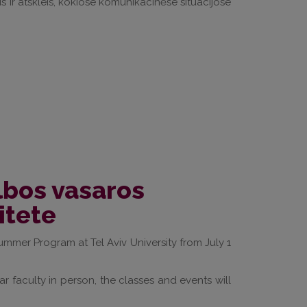
s ir atskleis, kokiose komunikacinėse situacijose
lbos vasaros
itete
ummer Program at Tel Aviv University from July 1
ar faculty in person, the classes and events will