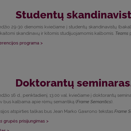
Studentų skandinavist
džio 29-30 dienomis kviečiame į studentų skandinavistų (bakala
kaitomi skandinavų ir kitomis studijuojamomis kalbomis.
Teams
p
erencijos programa >
Doktorantų seminaras
džio 16 d., penktadienį, 13.00 val. kviečiame į doktorantų seminarą
v bus kalbama apie rėmų semantiką (
Frame Semantics
).
sijos atspirties taškas bus Jean Marko Gawrono tekstas
Frame S
s
grupės prisijungimas >
tas >