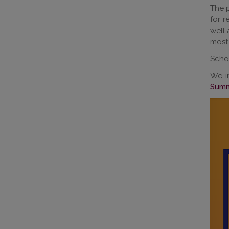
The p
for r
well 
most 
Schol
We i
Summ