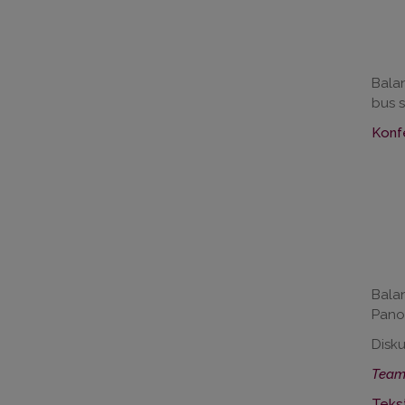
Balan
bus s
Konf
Balan
Pano
Disku
Team
Teks