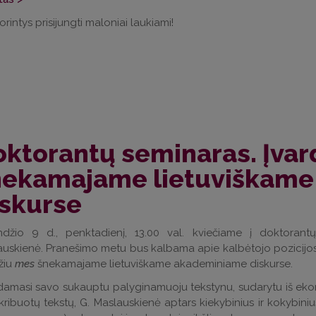
norintys prisijungti maloniai laukiami!
ktorantų seminaras. Įvar
nekamajame lietuviškam
iskurse
ndžio 9 d., penktadienį, 13.00 val. kviečiame į doktorant
uskienė. Pranešimo metu bus kalbama apie kalbėtojo pozicijos 
žiu
mes
šnekamajame lietuviškame akademiniame diskurse.
masi savo sukauptu palyginamuoju tekstynu, sudarytu iš ekono
kribuotų tekstų, G. Maslauskienė aptars kiekybinius ir kokybini