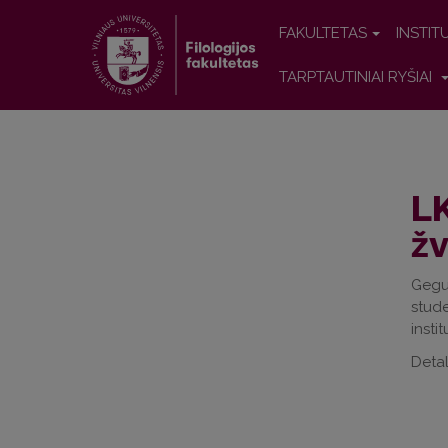
FAKULTETAS
INSTIT
TARPTAUTINIAI RYŠIAI
LK
žv
Geguž
stud
insti
Deta