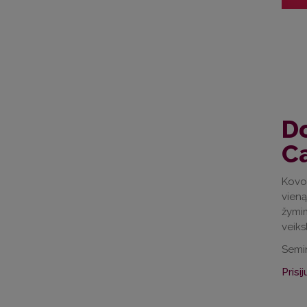
D
C
Kovo 
vien
žymim
veiks
Semin
Prisi