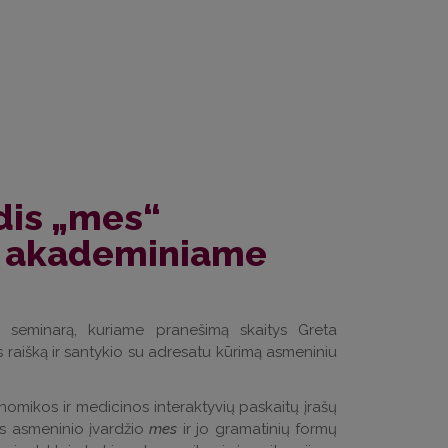
dis „mes“
e akademiniame
ų seminarą, kuriame pranešimą skaitys Greta
raišką ir santykio su adresatu kūrimą asmeniniu
mikos ir medicinos interaktyvių paskaitų įrašų
us asmeninio įvardžio
mes
ir jo gramatinių formų