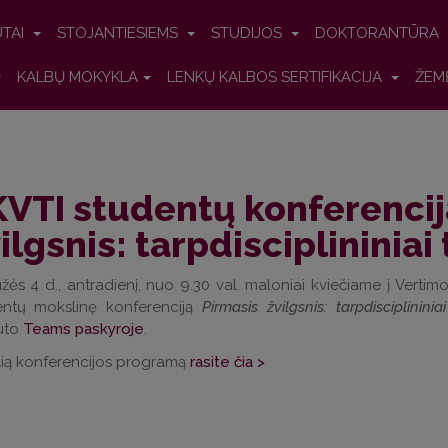
UTAI
STOJANTIESIEMS
STUDIJOS
DOKTORANTŪRA
KALBŲ MOKYKLA
LENKŲ KALBOS SERTIFIKACIJA
ŽEM
VTI studentų konferencij
ilgsnis: tarpdisciplininiai
ės 4 d., antradienį, nuo 9.30 val. maloniai kviečiame į Vertimo, 
entų mokslinę konferenciją
Pirmasis žvilgsnis: tarpdisciplininia
tuto
Teams paskyroje
.
lią konferencijos programą
rasite čia >