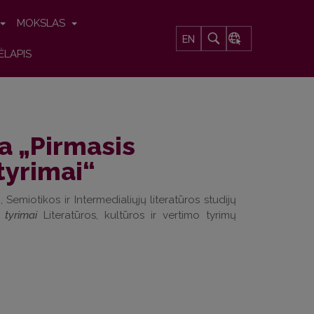
MOKSLAS
EN
ĖLAPIS
a „Pirmasis
 tyrimai“
Semiotikos ir Intermedialiųjų literatūros studijų
i tyrimai
Literatūros, kultūros ir vertimo tyrimų