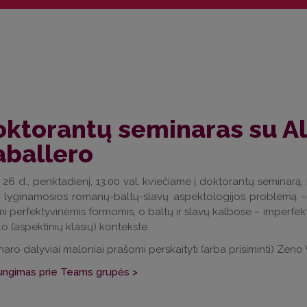
oktorantų seminaras su A
aballero
26 d., penktadienį, 13.00 val. kviečiame į doktorantų seminar
ą lyginamosios romanų-baltų-slavų aspektologijos problemą –
i perfektyvinėmis formomis, o baltų ir slavų kalbose – imperfek
lo (aspektinių klasių) kontekste.
aro dalyviai maloniai prašomi perskaityti (arba prisiminti) Zeno 
jungimas prie Teams grupės >