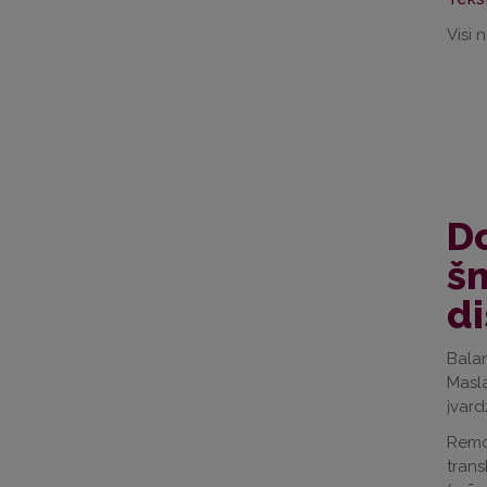
Visi 
Do
š
d
Bala
Masla
įvard
Remda
trans