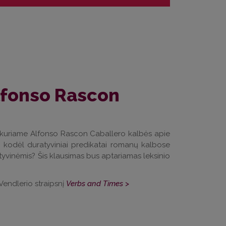
lfonso Rascon
ą, kuriame Alfonso Rascon Caballero kalbės apie
 kodėl duratyviniai predikatai romanų kalbose
tyvinėmis? Šis klausimas bus aptariamas leksinio
Vendlerio straipsnį
Verbs and Times
>