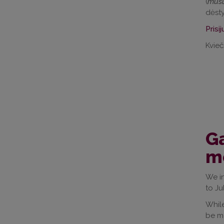
(
mūsų
dėsty
Prisi
Kvieči
Ga
mo
We in
to Ju
While
be mo