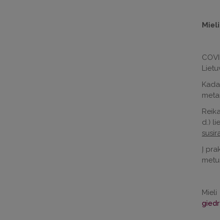
Mieli
COVID
Lietu
Kadan
metam
Reik
d.) l
susir
Į pra
metus
Miel
giedr