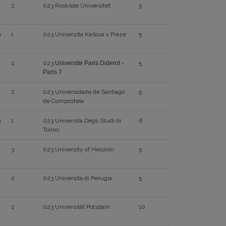
2
023 Roskilde Universitet
5
a
1
023 Univerzita Karlova v Praze
5
2
023
Universite Paris Diderot -
5
Paris 7
2
023 Universidade de Santiago
5
de Compostela
a
1
023 Universita Degli Studi di
6
Torino
3
023 University of Helsinki
5
2
023 Universita di Perugia
5
2
023 Universität Potsdam
10