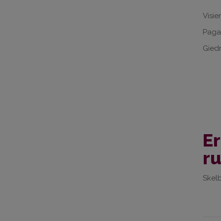
Visie
Pagar
Gied
Er
r
Skelb