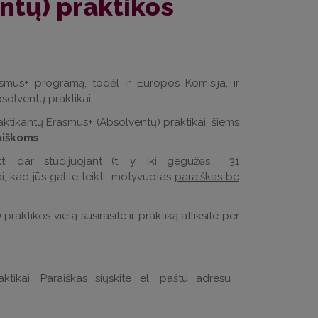
ntų) praktikos
asmus+ programą, todėl ir Europos Komisija, ir
solventų praktikai.
aktikantų Erasmus+ (Absolventų) praktikai, šiems
aiškoms
.
kti dar studijuojant (t. y. iki gegužės 31
ai, kad jūs galite teikti motyvuotas
paraiškas be
raktikos vietą susirasite ir praktiką atliksite per
aktikai. Paraiškas siųskite el. paštu adresu