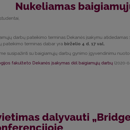
Nukeliamas baigiamųj
 studentai,
amųjų darbų pateikimo terminas Dekanės įsakymu atidedamas 10 
̨ pateikimo terminas dabar yra
birželio 4 d. 17 val.
ome susipažinti su baigiamųjų darbų gynimo įgyvendinimu nuot
ogijos fakulteto Dekanės įsakymas dėl baigiamųjų darbų
(2020-0
ietimas dalyvauti „Bridge
nferencijoje