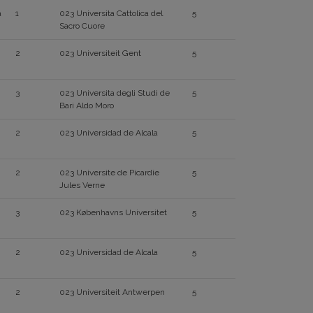
a
1
023 Universita Cattolica del
5
Sacro Cuore
2
023 Universiteit Gent
5
3
023 Universita degli Studi de
5
Bari Aldo Moro
2
023 Universidad de Alcala
5
2
023 Universite de Picardie
5
Jules Verne
3
023 Københavns Universitet
5
2
023 Universidad de Alcala
5
2
023 Universiteit Antwerpen
5