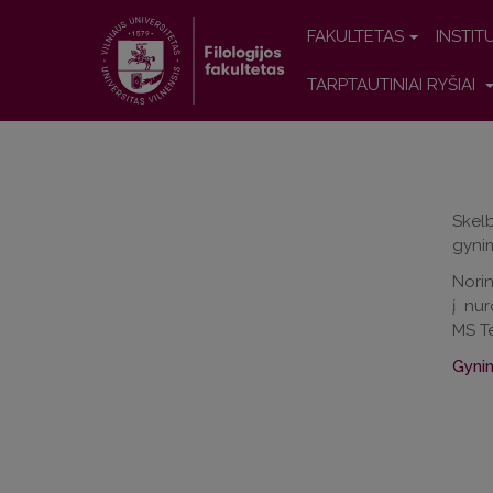
FAKULTETAS
INSTIT
TARPTAUTINIAI RYŠIAI
Skelb
gyni
Norin
į
nur
MS
T
Gynim