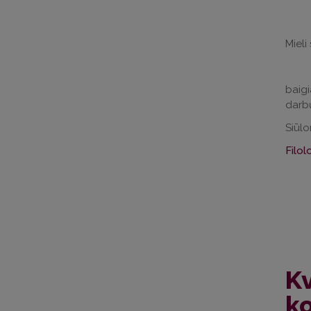
Mieli
baigi
darbu
Siūl
Filol
Kv
ko