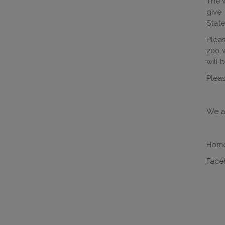
The 
give
State
Plea
200 
will 
Pleas
We ar
Home
Face