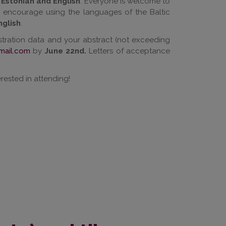
 Estonian and English
. Everyone is welcome to
 encourage using the languages of the Baltic
nglish
.
stration data and your abstract (not exceeding
mail.com
by
June 22nd.
Letters of acceptance
ested in attending!