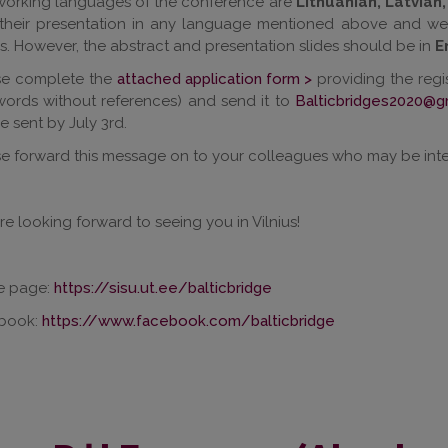
working languages of the conference are
Lithuanian, Latvian,
 their presentation in any language mentioned above and we
s. However, the abstract and presentation slides should be in
E
se complete the
attached application form >
providing the regi
words without references) and send it to
Balticbridges2020@g
be sent by July 3rd.
e forward this message on to your colleagues who may be inter
e looking forward to seeing you in Vilnius!
 page:
https://sisu.ut.ee/balticbridge
book:
https://www.facebook.com/balticbridge