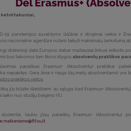
Dėl Erasmus+ (Absolve
 ketvirtakursiai,
-19 pandemijos suvaldymo iššūkiai ir ribojimai veikia ir Er
vos nacionalinė agentūra nutarė taikyti maksimalų lankstumą ab
gi didesnioji dalis Europos dabar mažiausiai linkusi ieškotis pr
s bus taikomos tam tikros išlygos
absolventų praktikos par
alavimas paraiškas Erasmus+ (Absolventų) praktikai patei
ieka nepakitęs. Gera žinia ir nauja (šių metų absolventams) yra t
astos praktikos vietos
.
ktiką jūs būsite išleidžiami su sąlyga, kad Erasmus+ (Absolventų) p
 laiko nuo studijų baigimo VU.
i studentai, laukiu jūsų paraiškų Erasmus+ (Absolventų) pr
e.matkeniene@flf.vu.lt
.