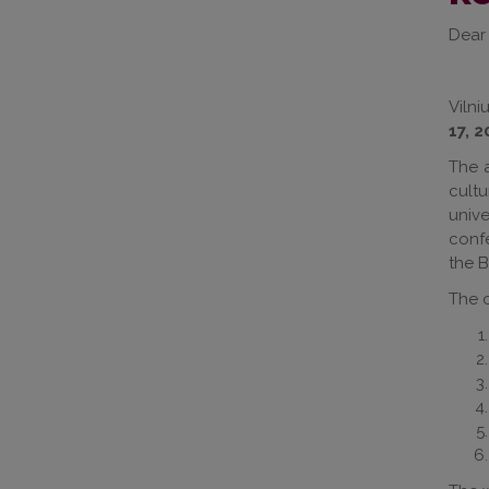
Dear
Vilni
17, 2
The 
cult
unive
confe
the B
The 