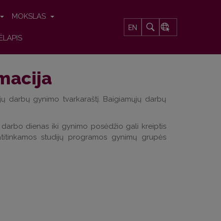
MOKSLAS
EN
ĖLAPIS
macija
ųjų darbų gynimo tvarkaraštį. Baigiamųjų darbų
3 darbo dienas iki gynimo posėdžio
gali kreiptis
atitinkamos
studijų
programos gynimų grupės