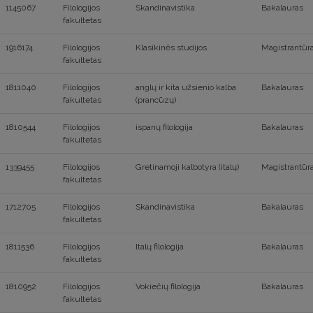
1145067
Filologijos
Skandinavistika
Bakalauras
fakultetas
1916174
Filologijos
Klasikinės studijos
Magistrantūr
fakultetas
1811040
Filologijos
anglų ir kita užsienio kalba
Bakalauras
fakultetas
(prancūzų)
1810544
Filologijos
ispanų filologija
Bakalauras
fakultetas
1339455
Filologijos
Gretinamoji kalbotyra (italų)
Magistrantūr
fakultetas
1712705
Filologijos
Skandinavistika
Bakalauras
fakultetas
1811536
Filologijos
Italų filologija
Bakalauras
fakultetas
1810952
Filologijos
Vokiečių filologija
Bakalauras
fakultetas