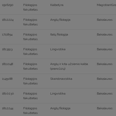
1916290
Filologijos
Kalbotyra
Magistrantūr
fakultetas
1812224
Filologijos
Anglų filologija
Bakalauras
fakultetas
1711854
Filologijos
Italų filologija
Bakalauras
fakultetas
1813513
Filologijos
Lingvistika
Bakalauras
fakultetas
1811048
Filologijos
Anglų ir kita užsienio kalba
Bakalauras
fakultetas
(prancūzų)
1145168
Filologijos
Skandinavistika
Bakalauras
fakultetas
1810230
Filologijos
Lingvistika
Bakalauras
fakultetas
1812244
Filologijos
Anglų filologija
Bakalauras
fakultetas