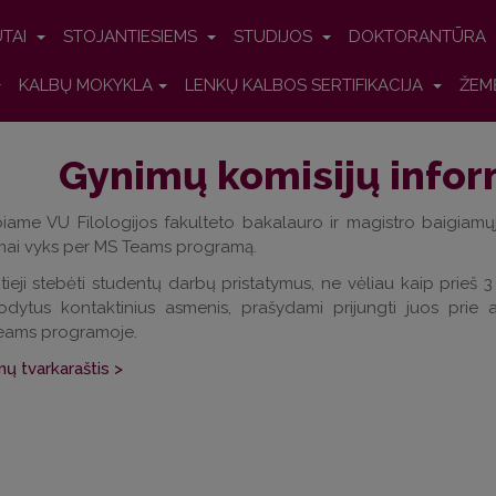
UTAI
STOJANTIESIEMS
STUDIJOS
DOKTORANTŪRA
KALBŲ MOKYKLA
LENKŲ KALBOS SERTIFIKACIJA
ŽEM
Gynimų komisijų infor
iame VU Filologijos fakulteto bakalauro ir magistro baigiam
mai vyks per MS
Teams
programą.
tieji
stebėti
studentų darbų pristatym
us
,
ne vėliau kaip prieš 
odytus kontaktinius asmenis
,
prašydami prijungti juos prie
eams
p
rogramoje
.
ų tvarkaraštis >