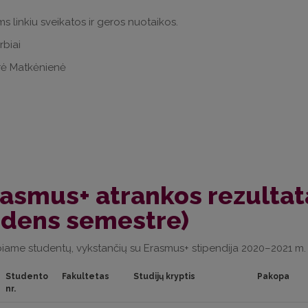
ms linkiu sveikatos ir geros nuotaikos.
biai
rė Matkėnienė
asmus+ atrankos rezultat
udens semestre)
iame studentų, vykstančių su Erasmus+ stipendija 2020–2021 m. 
Studento
Fakultetas
Studijų kryptis
Pakopa
nr.