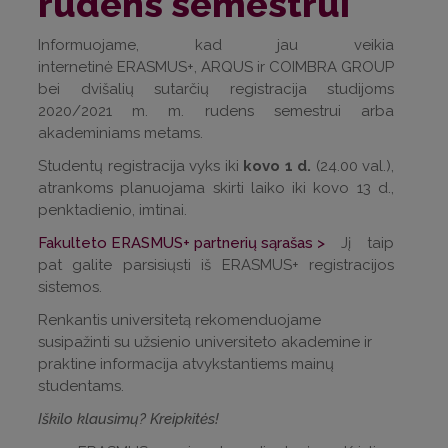
rudens semestrui
Informuojame, kad jau veikia
internetinė ERASMUS+, ARQUS ir COIMBRA GROUP
bei dvišalių sutarčių registracija studijoms
2020/2021 m. m. rudens semestrui arba
akademiniams metams.
Studentų registracija vyks iki
kovo 1 d.
(24.00 val.),
atrankoms planuojama skirti laiko iki kovo 13 d.,
penktadienio, imtinai.
Fakulteto ERASMUS+ partnerių sąrašas >
Jį taip
pat galite parsisiųsti iš ERASMUS+ registracijos
sistemos.
Renkantis universitetą rekomenduojame
susipažinti su užsienio universiteto akademine ir
praktine informacija atvykstantiems mainų
studentams.
Iškilo klausimų? Kreipkitės!