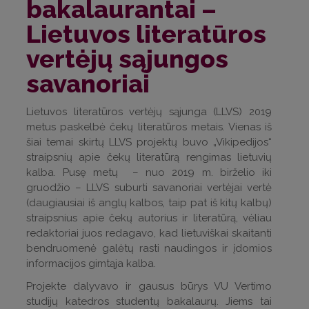
bakalaurantai –
Lietuvos literatūros
vertėjų sąjungos
savanoriai
Lietuvos literatūros vertėjų sąjunga (LLVS) 2019
metus paskelbė čekų literatūros metais. Vienas iš
šiai temai skirtų LLVS projektų buvo „Vikipedijos“
straipsnių apie čekų literatūrą rengimas lietuvių
kalba. Pusę metų – nuo 2019 m. birželio iki
gruodžio – LLVS suburti savanoriai vertėjai vertė
(daugiausiai iš anglų kalbos, taip pat iš kitų kalbų)
straipsnius apie čekų autorius ir literatūrą, vėliau
redaktoriai juos redagavo, kad lietuviškai skaitanti
bendruomenė galėtų rasti naudingos ir įdomios
informacijos gimtąja kalba.
Projekte dalyvavo ir gausus būrys VU Vertimo
studijų katedros studentų bakalaurų. Jiems tai