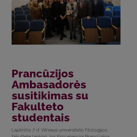
Prancūzijos
Ambasadorės
susitikimas su
Fakulteto
studentais
Lapkričio 7 d. Vilniaus universiteto Filologijos
fakultete lankėsi Jos Ekscelencija Prancūzijos