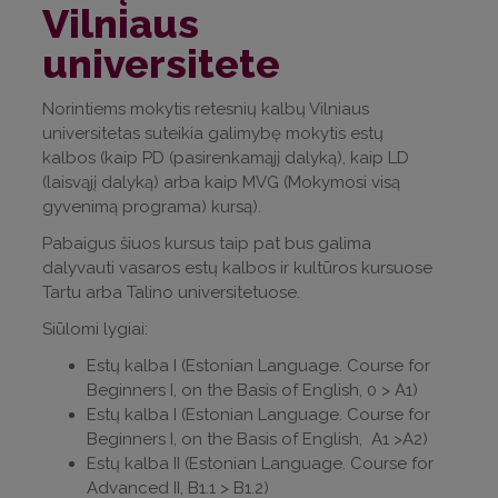
Vilniaus
universitete
Norintiems mokytis retesnių kalbų Vilniaus
universitetas suteikia galimybę mokytis estų
kalbos (kaip PD (pasirenkamąjį dalyką), kaip LD
(laisvąjį dalyką) arba kaip MVG (Mokymosi visą
gyvenimą programa) kursą).
Pabaigus šiuos kursus taip pat bus galima
dalyvauti vasaros estų kalbos ir kultūros kursuose
Tartu arba Talino universitetuose.
Siūlomi lygiai:
Estų kalba I (Estonian Language. Course for
Beginners I, on the Basis of English, 0 > A1)
Estų kalba I (Estonian Language. Course for
Beginners I, on the Basis of English, A1 >A2)
Estų kalba II (Estonian Language. Course for
Advanced II, B1.1 > B1.2)