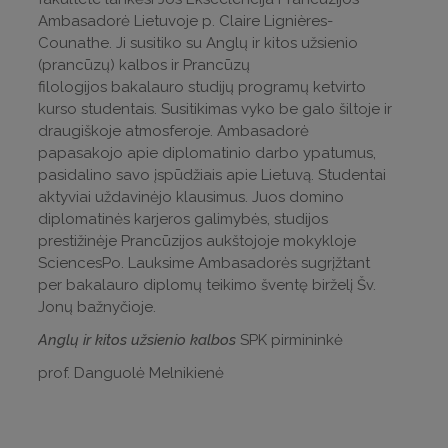
Ambasadorė Lietuvoje p. Claire Lignières-
Counathe. Ji susitiko su Anglų ir kitos užsienio
(prancūzų) kalbos ir Prancūzų
filologijos bakalauro studijų programų ketvirto
kurso studentais. Susitikimas vyko be galo šiltoje ir
draugiškoje atmosferoje. Ambasadorė
papasakojo apie diplomatinio darbo ypatumus,
pasidalino savo įspūdžiais apie Lietuvą. Studentai
aktyviai uždavinėjo klausimus. Juos domino
diplomatinės karjeros galimybės, studijos
prestižinėje Prancūzijos aukštojoje mokykloje
SciencesPo. Lauksime Ambasadorės sugrįžtant
per bakalauro diplomų teikimo šventę birželį Šv.
Jonų bažnyčioje.
Anglų ir kitos užsienio kalbos
SPK pirmininkė
prof. Danguolė Melnikienė