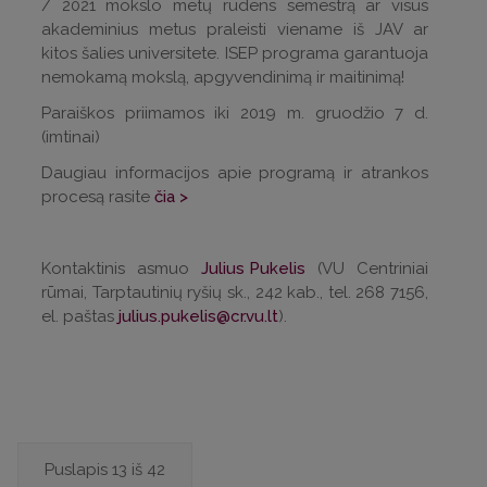
/ 2021 mokslo metų rudens semestrą ar visus
akademinius metus praleisti viename iš JAV ar
kitos šalies universitete. ISEP programa garantuoja
nemokamą mokslą, apgyvendinimą ir maitinimą!
Paraiškos priimamos iki 2019 m. gruodžio 7 d.
(imtinai)
Daugiau informacijos apie programą ir atrankos
procesą rasite
čia >
Kontaktinis asmuo
Julius Pukelis
(VU Centriniai
rūmai, Tarptautinių ryšių sk., 242 kab., tel. 268 7156,
el. paštas
julius.pukelis@cr.vu.lt
).
Puslapis 13 iš 42