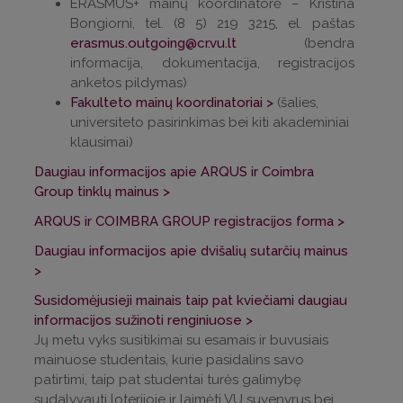
ERASMUS+ mainų koordinatorė – Kristina
Bongiorni, tel. (8 5) 219 3215, el. paštas
erasmus.outgoing@cr.vu.lt
(bendra
informacija, dokumentacija, registracijos
anketos pildymas)
Fakulteto mainų koordinatoriai >
(šalies,
universiteto pasirinkimas bei kiti akademiniai
klausimai)
Daugiau informacijos apie ARQUS ir Coimbra
Group tinklų mainus >
ARQUS ir COIMBRA GROUP registracijos forma >
Daugiau informacijos apie dvišalių sutarčių mainus
>
Susidomėjusieji mainais taip pat kviečiami daugiau
informacijos sužinoti renginiuose >
Jų metu vyks susitikimai su esamais ir buvusiais
mainuose studentais, kurie pasidalins savo
patirtimi, taip pat studentai turės galimybę
sudalyvauti loterijoje ir laimėti VU suvenyrus bei