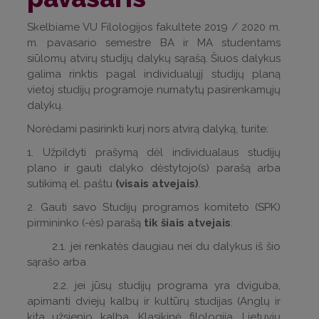
Skelbiame VU Filologijos fakultete 2019 / 2020 m.
m. pavasario semestre BA ir MA studentams
siūlomų atvirų studijų dalykų sąrašą. Šiuos dalykus
galima rinktis pagal individualųjį studijų planą
vietoj studijų programoje numatytų pasirenkamųjų
dalykų.
Norėdami pasirinkti kurį nors atvirą dalyką, turite:
1. Užpildyti prašymą dėl individualaus studijų
plano ir gauti dalyko dėstytojo(s) parašą arba
sutikimą el. paštu
(visais atvejais)
.
2. Gauti savo Studijų programos komiteto (SPK)
pirmininko (-ės) parašą
tik šiais atvejais
:
2.1. jei renkatės daugiau nei du dalykus iš šio
sąrašo arba
2.2. jei jūsų studijų programa yra dviguba,
apimanti dviejų kalbų ir kultūrų studijas (Anglų ir
kita užsienio kalba, Klasikinė filologija, Lietuvių