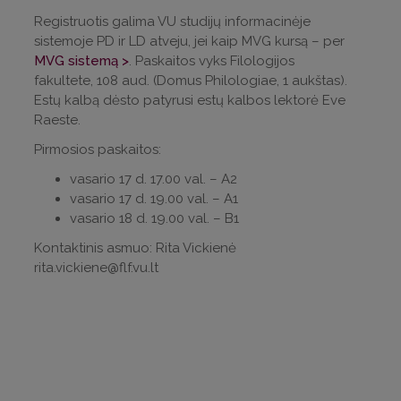
Registruotis galima VU studijų informacinėje
sistemoje PD ir LD atveju, jei kaip MVG kursą – per
MVG sistemą >
. Paskaitos vyks Filologijos
fakultete, 108 aud. (Domus Philologiae, 1 aukštas).
Estų kalbą dėsto patyrusi estų kalbos lektorė Eve
Raeste.
Pirmosios paskaitos:
vasario 17 d. 17.00 val. – A2
vasario 17 d. 19.00 val. – A1
vasario 18 d. 19.00 val. – B1
Kontaktinis asmuo: Rita Vickienė
rita.vickiene@flf.vu.lt