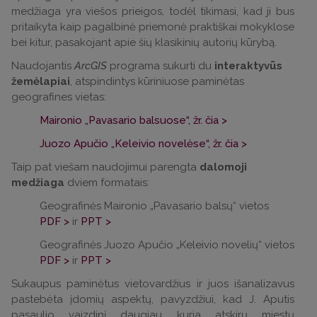
medžiaga yra viešos prieigos, todėl tikimasi, kad ji bus
pritaikyta kaip pagalbinė priemonė praktiškai mokyklose
bei kitur, pasakojant apie šių klasikinių autorių kūrybą.
Naudojantis
ArcGIS
programa sukurti du
interaktyvūs
žemėlapiai
, atspindintys kūriniuose paminėtas
geografines vietas:
Maironio „Pavasario balsuose“, žr. čia >
Juozo Apučio „Keleivio novelėse“, žr. čia >
Taip pat viešam naudojimui parengta
dalomoji
medžiaga
dviem formatais:
Geografinės Maironio „Pavasario balsų“ vietos
PDF >
ir
PPT >
Geografinės Juozo Apučio „Keleivio novelių“ vietos
PDF >
ir
PPT >
Sukaupus paminėtus vietovardžius ir juos išanalizavus
pastebėta įdomių aspektų, pavyzdžiui, kad J. Aputis
pasaulio vaizdinį daugiau kuria atskirų miestų