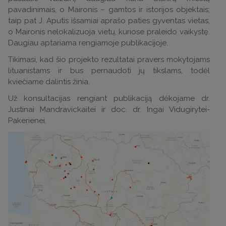
pavadinimais, o Maironis – gamtos ir istorijos objektais;
taip pat J. Aputis išsamiai aprašo paties gyventas vietas,
o Maironis nelokalizuoja vietų, kuriose praleido vaikystę.
Daugiau aptariama rengiamoje publikacijoje.
Tikimasi, kad šio projekto rezultatai pravers mokytojams
lituanistams ir bus pernaudoti jų tikslams, todėl
kviečiame dalintis žinia.
Už konsultacijas rengiant publikaciją dėkojame dr.
Justinai Mandravickaitei ir doc. dr. Ingai Vidugirytei-
Pakerienei.