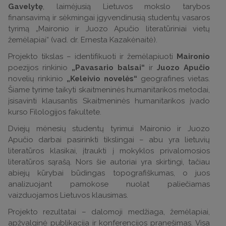
Gavelytę
, laimėjusią Lietuvos mokslo tarybos
finansavimą ir sėkmingai įgyvendinusią studentų vasaros
tyrimą „Maironio ir Juozo Apučio literatūriniai vietų
žemėlapiai“ (vad. dr. Ernesta Kazakėnaitė).
Projekto tikslas – identifikuoti ir žemėlapiuoti
Maironio
poezijos rinkinio
„Pavasario balsai“
ir
Juozo Apučio
novelių rinkinio
„Keleivio novelės“
geografines vietas.
Šiame tyrime taikyti skaitmeninės humanitarikos metodai,
įsisavinti klausantis Skaitmeninės humanitarikos įvado
kurso Filologijos fakultete.
Dviejų mėnesių studentų tyrimui Maironio ir Juozo
Apučio darbai pasirinkti tikslingai – abu yra lietuvių
literatūros klasikai, įtraukti į mokyklos privalomosios
literatūros sąrašą. Nors šie autoriai yra skirtingi, tačiau
abiejų kūrybai būdingas topografiškumas, o juos
analizuojant pamokose nuolat paliečiamas
vaizduojamos Lietuvos klausimas.
Projekto rezultatai – dalomoji medžiaga, žemėlapiai,
apžvalginė publikacija ir konferencijos pranešimas. Visa