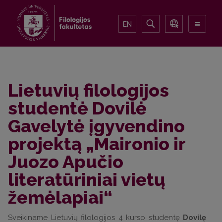
EN
Lietuvių filologijos
studentė Dovilė
Gavelytė įgyvendino
projektą „Maironio ir
Juozo Apučio
literatūriniai vietų
žemėlapiai“
Sveikiname Lietuvių filologijos 4 kurso studentę
Dovilę