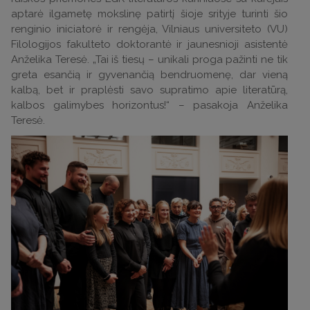
aptarė ilgametę mokslinę patirtį šioje srityje turinti šio
renginio iniciatorė ir rengėja, Vilniaus universiteto (VU)
Filologijos fakulteto doktorantė ir jaunesnioji asistentė
Anželika Teresė. „Tai iš tiesų – unikali proga pažinti ne tik
greta esančią ir gyvenančią bendruomenę, dar vieną
kalbą, bet ir praplėsti savo supratimo apie literatūrą,
kalbos galimybes horizontus!“ – pasakoja Anželika
Teresė.