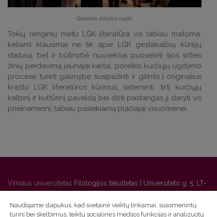
Gražinos Jočytės nuotr.
Tokių renginių metu LGK literatūra vis labiau matoma,
keliami klausimai ne tik apie LGK gestakalbių kūrėjų
statusą, bet ir būtinybė nuosekliai puoselėti šios srities
žinių perdavimą jaunajai kartai, poreikis kurčiųjų ugdymo
procese turėti galimybę susipažinti ir gilintis į originalius
krašto LGK literatūros kūrinius, sisteminti, tirti kurčiųjų
kalbinį ir kultūrinį paveldą bei dėti pastangas jį daryti vis
prieinamesnį, labiau pasiekiamą plačiajai visuomenei.
Vilniaus universitetas
Filologijos fakultetas | Universiteto g. 5, LT-
01131 Vilnius
Naudojame slapukus, kad svetainė veiktų tinkamai, suasmenintų
Studijų skyriaus
(studijų ir tvarkaraščio klausimai) tel. (0 5) 268
turinį bei skelbimus, teiktų socialinės medijos funkcijas ir analizuotų