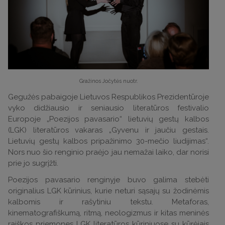
Gražinos Jočytės nuotr.
Gegužės pabaigoje Lietuvos Respublikos Prezidentūroje
vyko didžiausio ir seniausio literatūros festivalio
Europoje „Poezijos pavasario“ lietuvių gestų kalbos
(LGK) literatūros vakaras „Gyvenu ir jaučiu gestais.
Lietuvių gestų kalbos pripažinimo 30-mečio liudijimas“.
Nors nuo šio renginio praėjo jau nemažai laiko, dar norisi
prie jo sugrįžti.
Poezijos pavasario renginyje buvo galima stebėti
originalius LGK kūrinius, kurie neturi sąsajų su žodinėmis
kalbomis ir rašytiniu tekstu. Metaforas,
kinematografiškumą, ritmą, neologizmus ir kitas meninės
raiškos priemones LGK literatūros kūriniuose su kūrėjais