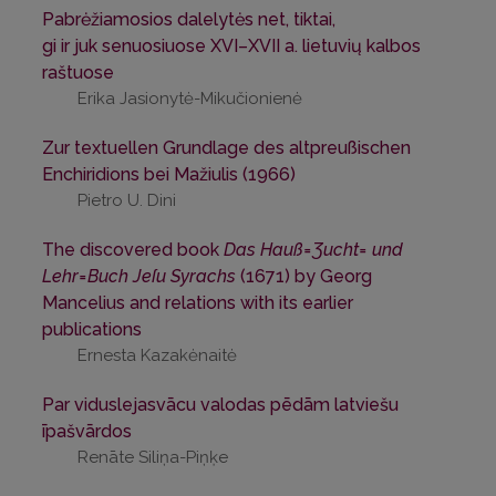
Pabrėžiamosios dalelytės net, tiktai,
gi ir juk senuosiuose XVI–XVII a. lietuvių kalbos
raštuose
Erika Jasionytė-Mikučionienė
Zur textuellen Grundlage des altpreußischen
Enchiridions bei Mažiulis (1966)
Pietro U. Dini
The discovered book
Das Hauß=Ʒucht= und
Lehr=Buch Jeſu Syrachs
(1671) by Georg
Mancelius and relations with its earlier
publications
Ernesta Kazakėnaitė
Par viduslejasvācu valodas pēdām latviešu
īpašvārdos
Renāte Siliņa-Piņķe