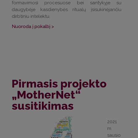
formavimosi procesuose bei santykyje su
daugybėje kasdienybės ritualų įsisukinėjančiu
dirbtiniu intelektu.
Nuoroda į pokalbį >
Pirmasis projekto
„MotherNet“
susitikimas
2021
m.
sausio