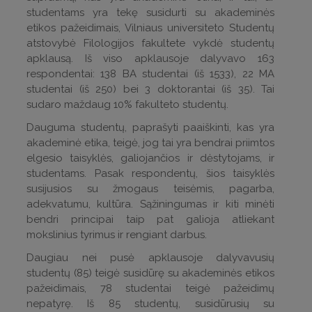
studentams yra tekę susidurti su akademinės
etikos pažeidimais, Vilniaus universiteto Studentų
atstovybė Filologijos fakultete vykdė studentų
apklausą. Iš viso apklausoje dalyvavo 163
respondentai: 138 BA studentai (iš 1533), 22 MA
studentai (iš 250) bei 3 doktorantai (iš 35). Tai
sudaro maždaug 10% fakulteto studentų.
Dauguma studentų, paprašyti paaiškinti, kas yra
akademinė etika, teigė, jog tai yra bendrai priimtos
elgesio taisyklės, galiojančios ir dėstytojams, ir
studentams. Pasak respondentų, šios taisyklės
susijusios su žmogaus teisėmis, pagarba,
adekvatumu, kultūra. Sąžiningumas ir kiti minėti
bendri principai taip pat galioja atliekant
mokslinius tyrimus ir rengiant darbus.
Daugiau nei pusė apklausoje dalyvavusių
studentų (85) teigė susidūrę su akademinės etikos
pažeidimais, 78 studentai teigė pažeidimų
nepatyrę. Iš 85 studentų, susidūrusių su