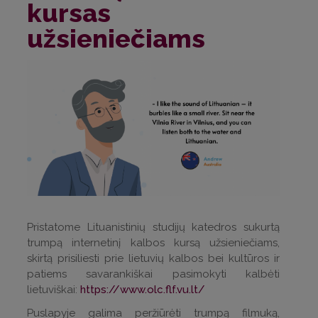
kursas
užsieniečiams
Pristatome Lituanistinių studijų katedros sukurtą
trumpą internetinį kalbos kursą užsieniečiams,
skirtą prisiliesti prie lietuvių kalbos bei kultūros ir
patiems savarankiškai pasimokyti kalbėti
lietuviškai:
https://www.olc.flf.vu.lt/
Puslapyje galima peržiūrėti trumpą filmuką,