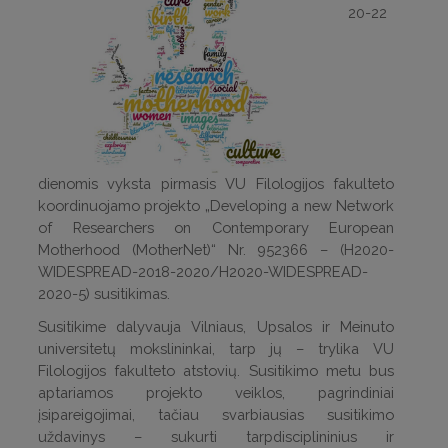
20-22
dienomis vyksta pirmasis VU Filologijos fakulteto
koordinuojamo projekto „Developing a new Network
of Researchers on Contemporary European
Motherhood (MotherNet)“ Nr. 952366 – (H2020-
WIDESPREAD-2018-2020/H2020-WIDESPREAD-
2020-5) susitikimas.
Susitikime dalyvauja Vilniaus, Upsalos ir Meinuto
universitetų mokslininkai, tarp jų – trylika VU
Filologijos fakulteto atstovių. Susitikimo metu bus
aptariamos projekto veiklos, pagrindiniai
įsipareigojimai, tačiau svarbiausias susitikimo
uždavinys – sukurti tarpdisciplininius ir