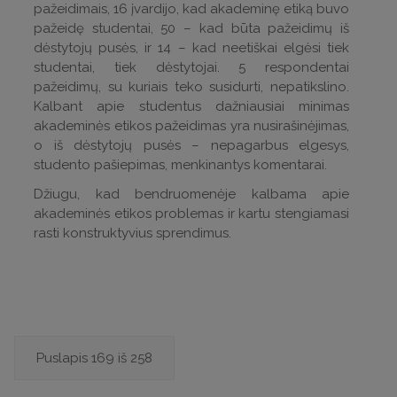
pažeidimais, 16 įvardijo, kad akademinę etiką buvo
pažeidę studentai, 50 – kad būta pažeidimų iš
dėstytojų pusės, ir 14 – kad neetiškai elgėsi tiek
studentai, tiek dėstytojai. 5 respondentai
pažeidimų, su kuriais teko susidurti, nepatikslino.
Kalbant apie studentus dažniausiai minimas
akademinės etikos pažeidimas yra nusirašinėjimas,
o iš dėstytojų pusės – nepagarbus elgesys,
studento pašiepimas, menkinantys komentarai.
Džiugu, kad bendruomenėje kalbama apie
akademinės etikos problemas ir kartu stengiamasi
rasti konstruktyvius sprendimus.
Puslapis 169 iš 258