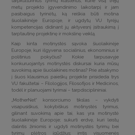
tarpkultūrinius tyrimų klasterius, kurie visą trejų
metų projekto įgyvendinimo laikotarpį ir jam
pasibaigus tyrinėtų, ką reiškia būti motina
šiuolaikinėje Europoje, ir ugdytų VU tyrėjų
kompetencijas didinant jų aktyvesnį įsitraukimą į
tarptautinę projektinę ir mokslinę veiklą.
Kaip kinta motinystės sąvoka šiuolaikinėje
Europoje, kuri išgyvena socialinius, ekonominius ir
politinius pokyčius? Kokie tarpusavyje
konkuruojantys motinystės diskursai kuria mūsų
suvokimą apie šiuolaikines motinas? Prie atsakymo
į šiuos klausimus paieškų projekte prisideda trys
VU fakultetai – Filologijos, Filosofijos ir Medicinos,
todėl ir planuojami tyrimai – tarpdisciplininiai.
„MotherNet“ konsorciumo tikslas – vykdyti
visapusiškus, kokybiškus motinystės tyrimus,
gilinant suvokimą apie tai, kas yra motinystė
šiuolaikinėje Europoje; sukurti erdvę, kuri leistų
dalintis žiniomis ir ugdyti motinystės tyrimų bei
tyrimų plėtros įgūdžius; imtis visuomenės