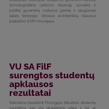
sociolingvistinę Lietuvos situaciją, socialinį ir
politinį gyvenimą, Lietuvos gamtą ir saugomas
šalies teritorijas, Vilniaus architektūrą, klausosi
paskaitos iš MO muziejaus.
VU SA FilF
surengtos studentų
apklausos
rezultatai
Siekdama išsiaiškinti Filologijos fakulteto studentų
supratimą, kas yra akademinė etika, ir tai, ar