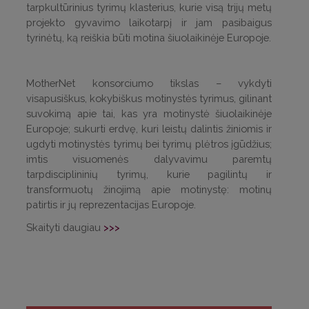
tarpkultūrinius tyrimų klasterius, kurie visą trijų metų
projekto gyvavimo laikotarpį ir jam pasibaigus
tyrinėtų, ką reiškia būti motina šiuolaikinėje Europoje.
MotherNet konsorciumo tikslas – vykdyti
visapusiškus, kokybiškus motinystės tyrimus, gilinant
suvokimą apie tai, kas yra motinystė šiuolaikinėje
Europoje; sukurti erdvę, kuri leistų dalintis žiniomis ir
ugdyti motinystės tyrimų bei tyrimų plėtros įgūdžius;
imtis visuomenės dalyvavimu paremtų
tarpdisciplininių tyrimų, kurie pagilintų ir
transformuotų žinojimą apie motinystę: motinų
patirtis ir jų reprezentacijas Europoje.
Skaityti daugiau
>>>