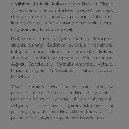
angliškus „Lietuvių kalbos gramatikos“ ir Zigmo
Zinkevičiaus „Lietuvių kalbos istorijos“ vertimus,
drauge su bendraautoriais parengė „Dabartinės
lietuvių kalbos įvadą“, sulaukusį bene šešių leidimų
ir ilgokai vartotą kaip vadovėlį.
Profesorius buvo aktyvus baltistų kongresų
dalyvis, žurnalo „Baltistica“ autorius ir redaktorių
kolegijos narys, didelis ir nuoširdus lietuvių
draugas. Tikra bičiulystė jį siejo su Jonu Kazlausku,
Algirdu Sabaliausku, Vytautu Ambrazu, Vytautu
Mažiuliu, Zigmu Zinkevičiumi ir kitais Lietuvos
baltistais.
Visus, kuriems teko laimė bent akimirką
pabendrauti su Profesoriumi Bilu, iki gyvenimo
pabaigos šildys jo šypsena, atviras mėlynų akių
žvilgsnis, išskirtinis geranoriškumas ir
paslaugumas. Jis buvo tikras džentelmenas, iš šio
pasaulio iškeliavęs apsuptas mylinčios šeimos.