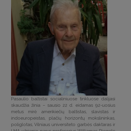
Pasaulio baltistai socialiniuose tinkluose dalijasi
skaudžia žinia – sausio 22 d. eidamas 92-uosius
metus mirė amerikiečių baltistas, slavistas ir
indoeuropeistas, plačių horizontų mokslininkas,
poliglotas, Vilniaus universiteto garbės daktaras ir