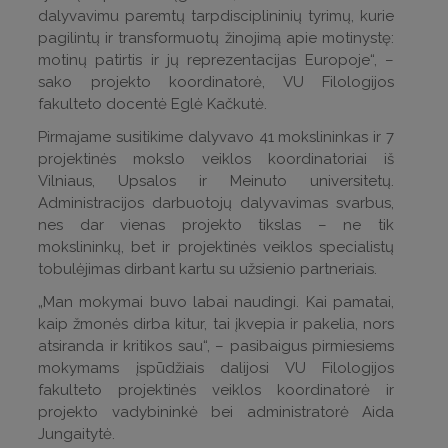
dalyvavimu paremtų tarpdisciplininių tyrimų, kurie
pagilintų ir transformuotų žinojimą apie motinystę:
motinų patirtis ir jų reprezentacijas Europoje“, –
sako projekto koordinatorė, VU Filologijos
fakulteto docentė Eglė Kačkutė.
Pirmajame susitikime dalyvavo 41 mokslininkas ir 7
projektinės mokslo veiklos koordinatoriai iš
Vilniaus, Upsalos ir Meinuto universitetų.
Administracijos darbuotojų dalyvavimas svarbus,
nes dar vienas projekto tikslas – ne tik
mokslininkų, bet ir projektinės veiklos specialistų
tobulėjimas dirbant kartu su užsienio partneriais.
„Man mokymai buvo labai naudingi. Kai pamatai,
kaip žmonės dirba kitur, tai įkvepia ir pakelia, nors
atsiranda ir kritikos sau“, – pasibaigus pirmiesiems
mokymams įspūdžiais dalijosi VU Filologijos
fakulteto projektinės veiklos koordinatorė ir
projekto vadybininkė bei administratorė Aida
Jungaitytė.