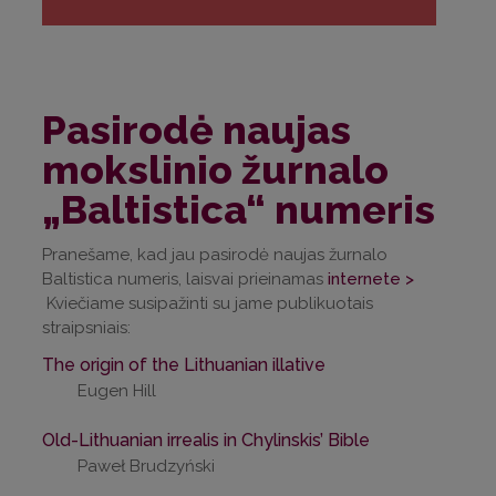
Pasirodė naujas
mokslinio žurnalo
„Baltistica“ numeris
Pranešame, kad jau pasirodė naujas žurnalo
Baltistica numeris, laisvai prieinamas
internete >
Kviečiame susipažinti su jame publikuotais
straipsniais:
The origin of the Lithuanian illative
Eugen Hill
Old-Lithuanian irrealis in Chylinskis’ Bible
Paweł Brudzyński