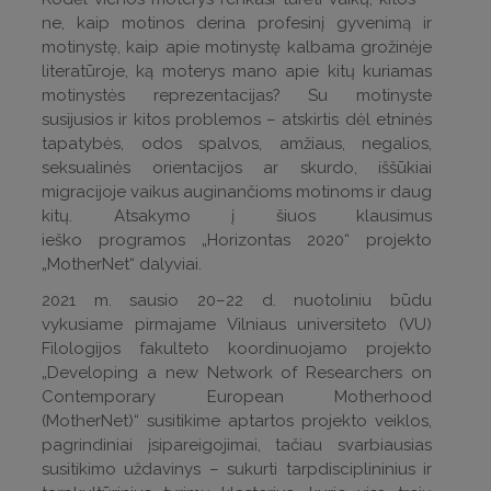
ne, kaip motinos derina profesinį gyvenimą ir
motinystę, kaip apie motinystę kalbama grožinėje
literatūroje, ką moterys mano apie kitų kuriamas
motinystės reprezentacijas? Su motinyste
susijusios ir kitos problemos – atskirtis dėl etninės
tapatybės, odos spalvos, amžiaus, negalios,
seksualinės orientacijos ar skurdo, iššūkiai
migracijoje vaikus auginančioms motinoms ir daug
kitų. Atsakymo į šiuos klausimus
ieško programos „Horizontas 2020“ projekto
„MotherNet“ dalyviai.
2021 m. sausio 20–22 d. nuotoliniu būdu
vykusiame pirmajame Vilniaus universiteto (VU)
Filologijos fakulteto koordinuojamo projekto
„Developing a new Network of Researchers on
Contemporary European Motherhood
(MotherNet)“ susitikime aptartos projekto veiklos,
pagrindiniai įsipareigojimai, tačiau svarbiausias
susitikimo uždavinys – sukurti tarpdisciplininius ir