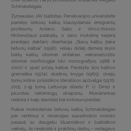
LMA užsienio narys profesorius Williamas Riegelis
Schmalstiegas.
Žymiausias JAV baltistas, Pensilvanijos universitete
pamilęs lietuvių kalbą klausydamas emigrantų
profesorių Antano Salio ir Vinco-Krėvės
Mickevičiaus paskaitų, o savo mokslinę karjerą
pradėjęs daktaro disertacija „Slavų kalbų įtaka
lietuvių kalbai“ (1956), vėliau didelį dėmesį skyrė
baltų kalbų istorinei sintaksei, veiksmažodžio
istorinei morfologijai (dvi monografijos, 1988 ir
2000) ir ypač prūsų kalbai. Parašyta šios kalbos
gramatika (1974), skaitinių knyga (1965), dviejų
tomų kritinė prūsistikos literatūros apžvalga (1976;
2015; 2-ąjį tomą Lietuvoje išleido P. U. Dinis) ir
pluoštas reikšmingų straipsnių. Mokslininkas
reiškėsi ir kaip slavistas bei indoeuropeistas.
Puikiai mokėdamas lietuvių kalbą Schmalstiegas
per vertimus ir recenzijas supažindino mokslo
pasaulį su daugeliu lituanistikos ir baltistikos
veikalų. Jis nesikratė ir praktinių darbų – redagavo