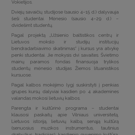
Vokietijos.
Dviejų savaičių studijose (sausio 4–15 d.) dalyvauja
šeši studentai. Mėnesio (sausio 4–29 d.) –
dvidešimt studentų.
Pagal projektą „Užsienio baltistikos centrų ir
Lietuvos mokslo ir studijų institucijų
bendradarbiavimo skatinimas“ į kursus yra atvykę
penki studentai. Jie mokysis dvi savaites. Švietimo
mainų paramos fondas finansuoja trylikos
studentų mėnesio studijas Žiemos lituanistikos
kursuose.
Pagal kalbos mokėjimo lygį suskirstyti į penkias
grupes kursų dalyviai kasdien po 4 akademines
valandas mokosi lietuvių kalbos.
Parengta ir kultūrinė programa – studentai
klausosi paskaitų apie Vilniaus universitetą,
Lietuvos istoriją, lietuvių kalbą, senąją kultūrą
(senuosius muzikos instrumentus, tautinius
drabužius, tradicijas), kasdienio gyvenimo kultūrą,