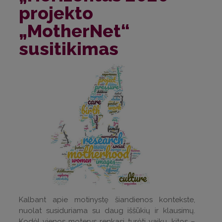
projekto
„MotherNet“
susitikimas
Kalbant apie motinystę šiandienos kontekste,
nuolat susiduriama su daug iššūkių ir klausimų.
Kodėl vienos moterys renkasi turėti vaikų, kitos –