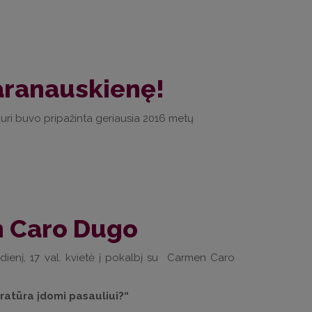
aranauskienę!
uri buvo pripažinta geriausia 2016 metų
n Caro Dugo
radienį, 17 val. kvietė į pokalbį su Carmen Caro
eratūra įdomi pasauliui?“