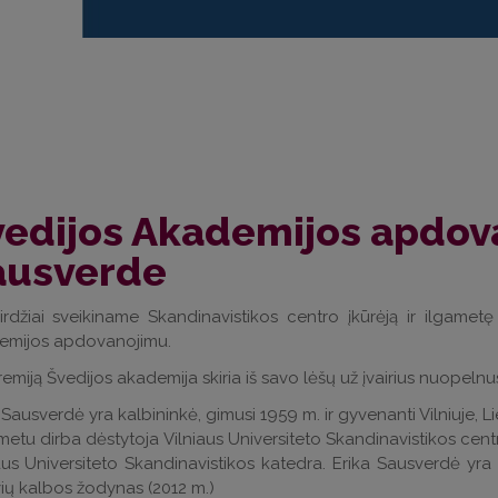
edijos Akademijos apdova
ausverde
rdžiai sveikiname Skandinavistikos centro įkūrėją ir ilgame
emijos apdovanojimu.
remiją Švedijos akademija skiria iš savo lėšų už įvairius nuopelnu
 Sausverdė yra kalbininkė, gimusi 1959 m. ir gyvenanti Vilniuje, Li
metu dirba dėstytoja Vilniaus Universiteto Skandinavistikos centre
aus Universiteto Skandinavistikos katedra. Erika Sausverdė yra i
vių kalbos žodynas (2012 m.)