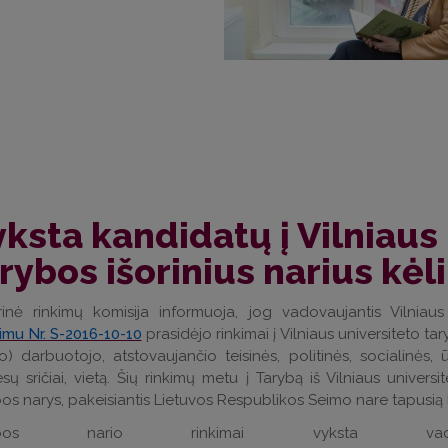
ksta kandidatų į Vilniaus
rybos išorinius narius kė
rinė rinkimų komisija informuoja, jog vadovaujantis Vilniau
imu Nr. S-2016-10-10
prasidėjo rinkimai į Vilniaus universiteto t
) darbuotojo, atstovaujančio teisinės, politinės, socialinės, 
esų sričiai, vietą. Šių rinkimų metu į Tarybą iš Vilniaus univ
os narys, pakeisiantis Lietuvos Respublikos Seimo nare tapusią 
rybos nario rinkimai vyksta vadova