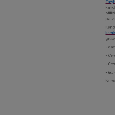
Taryb
kandi
atiti
patvi
Kand
kamie
gruod
- asm
- Cen
- Cen
- kan
Numa