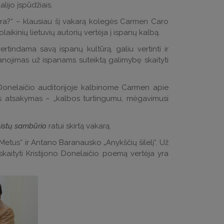
lijo įspūdžiais.
kultūra?“ – klausiau šį vakarą kolegės Carmen Caro
aikinių lietuvių autorių vertėja į ispanų kalbą.
vertindama savą ispanų kultūrą, galiu vertinti ir
vanojimas už ispanams suteiktą galimybę skaityti
U Donelaičio auditorijoje kalbinome Carmen apie
kėtas atsakymas – „kalbos turtingumu, mėgavimusi
nistų sambūrio
ratui skirtą vakarą.
Metus“ ir Antano Baranausko „Anykščių šilelį“. Už
 skaityti Kristijono Donelaičio poemą vertėja yra