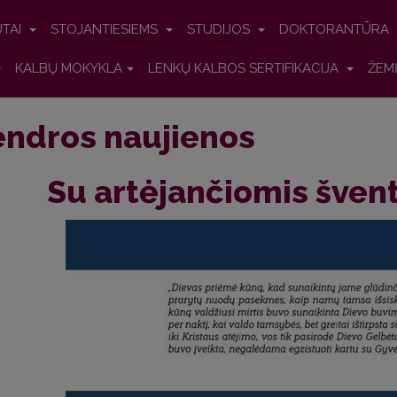
UTAI
STOJANTIESIEMS
STUDIJOS
DOKTORANTŪRA
KALBŲ MOKYKLA
LENKŲ KALBOS SERTIFIKACIJA
ŽEM
ndros naujienos
Su artėjančiomis šven