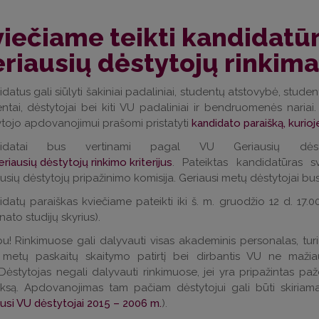
iečiame teikti kandidatū
riausių dėstytojų rinkim
datus gali siūlyti šakiniai padaliniai, studentų atstovybė, stude
ntai, dėstytojai bei kiti VU padaliniai ir bendruomenės nariai
tojo apdovanojimui prašomi pristatyti
kandidato paraišką, kurio
didatai bus vertinami pagal VU Geriausių dėsty
riausių dėstytojų rinkimo kriterijus
. Pateiktas kandidatūras s
usių dėstytojų pripažinimo komisija. Geriausi metų dėstytojai b
datų paraiškas kviečiame pateikti iki š. m. gruodžio 12 d. 17.00 
ato studijų skyrius).
u! Rinkimuose gali dalyvauti visas akademinis personalas, tur
ų metų paskaitų skaitymo patirtį bei dirbantis VU ne maži
Dėstytojas negali dalyvauti rinkimuose, jei yra pripažintas pa
ksą. Apdovanojimas tam pačiam dėstytojui gali būti skiriam
usi VU dėstytojai 2015 – 2006 m.
).