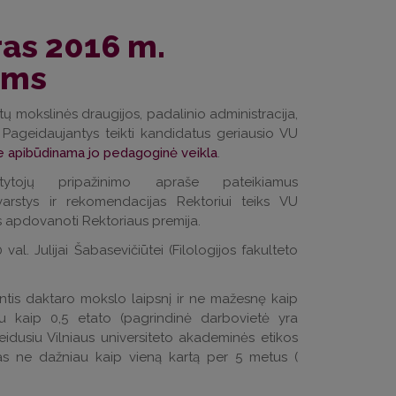
ras 2016 m.
ams
ntų mokslinės draugijos, padalinio administracija,
. Pageidaujantys teikti kandidatus geriausio VU
je apibūdinama jo pedagoginė veikla
.
tojų pripažinimo apraše pateikiamus
varstys ir rekomendacijas Rektoriui teiks VU
us apdovanoti Rektoriaus premija.
val. Julijai Šabasevičiūtei (Filologijos fakulteto
intis daktaro mokslo laipsnį ir ne mažesnę kaip
au kaip 0,5 etato (pagrindinė darbovietė yra
žeidusiu Vilniaus universiteto akademinės etikos
as ne dažniau kaip vieną kartą per 5 metus (