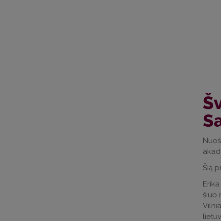
Šv
S
Nuoši
akad
Šią p
Erika
šiuo 
Vilni
lietu