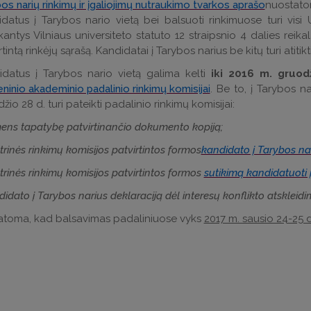
os narių rinkimų ir įgaliojimų nutraukimo tvarkos aprašo
nuostat
datus į Tarybos nario vietą bei balsuoti rinkimuose turi vis
nkantys Vilniaus universiteto statuto 12 straipsnio 4 dalies reika
rtintą rinkėjų sąrašą. Kandidatai į Tarybos narius be kitų turi atiti
idatus į Tarybos nario vietą galima kelti
iki 2016 m. gruod
ninio akademinio padalinio rinkimų komisijai
. Be to, į Tarybos n
žio 28 d. turi pateikti padalinio rinkimų komisijai:
ens tapatybę patvirtinančio dokumento kopiją;
trinės rinkimų komisijos patvirtintos formos
kandidato į Tarybos n
trinės rinkimų komisijos patvirtintos formos
sutikimą kandidatuoti 
didato į Tarybos narius deklaraciją dėl interesų konflikto atskleid
toma, kad balsavimas padaliniuose vyks
2017 m. sausio 24-25 