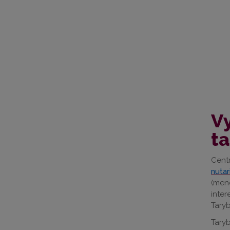
Vy
ta
Cent
nutar
(meno
inter
Taryb
Ta