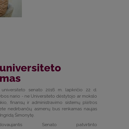
 universiteto
limas
s universiteto senato 2016 m. lapkričio 22 d.
arybos nario - ne Universiteto dėstytojo ar mokslo
ūkio, finansų ir administravimo sistemų plėtros
ersitete nedirbančių asmenų bus renkamas naujas
Ingridą Šimonytę.
ujantis Senato patvirtinto