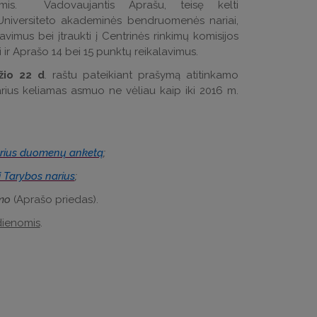
omis. Vadovaujantis Aprašu, teisę kelti
i Universiteto akademinės bendruomenės nariai,
lavimus bei įtraukti į Centrinės rinkimų komisijos
kti ir Aprašo 14 bei 15 punktų reikalavimus.
žio 22 d
. raštu pateikiant prašymą atitinkamo
arius keliamas asmuo ne vėliau kaip iki 2016 m.
arius duomenų anketą
;
į Tarybos narius
;
imo
(Aprašo priedas).
dienomis
.