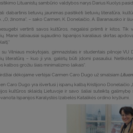
sitikimo Lituanistų sambūrio valdybos narys Darius Kuolys pasida
ali dabartinis lietuvių jaunimas pasitikėti lietuvių literatūra, 
 „O, žinoma“, – sako Carmen, K. Donelaičio, A. Baranausko ir šiuol
nesugebi vertinti savos kultūros, negalėsi priimti ir kitos. Tik 
vių. Mane labiausiai sujaudino Ispanijos karaliaus skirtas apdo
aitį.“
 su Vilniaus mokytojais, gimnazistais ir studentais pilnoje V
vių literatūrą – kuo ji yra, galėtų būti įdomi pasauliui. Neti
s kalbos grožiu šiais minimalizmo laikais“.
irdžiai dėkojame vertėjai Carmen Caro Dugo už smalsiam
Litua
n Caro Dugo yra išvertusi į ispanų kalbą Kristijono Donelaičio „
ijos kultūros sklaidą Lietuvoje ir savo šaliai suteiktą galimybę
anota Ispanijos Karalystės Izabelės Katalikės ordino kryžiumi.