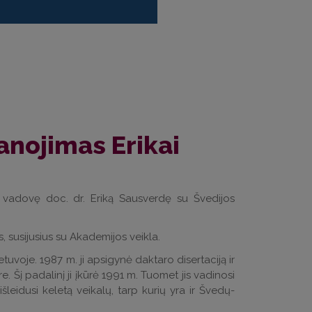
nojimas Erikai
tę vadovę doc. dr. Eriką Sausverdę su Švedijos
s, susijusius su Akademijos veikla.
etuvoje. 1987 m. ji apsigynė daktaro disertaciją ir
. Šį padalinį ji įkūrė 1991 m. Tuomet jis vadinosi
šleidusi keletą veikalų, tarp kurių yra ir Švedų-