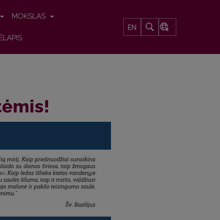
MOKSLAS
EN
ĖLAPIS
tėmis!