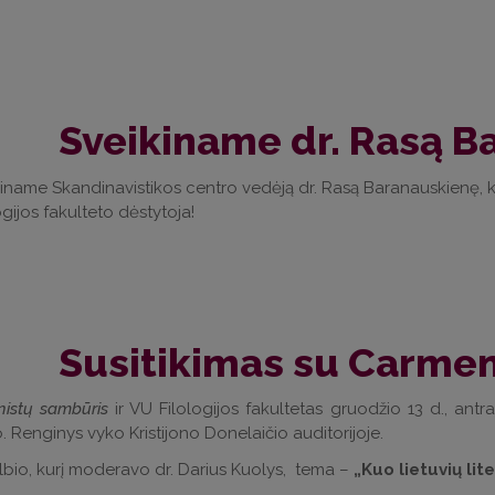
Sveikiname dr. Rasą B
iname Skandinavistikos centro vedėją dr. Rasą Baranauskienę, k
ogijos fakulteto dėstytoja!
Susitikimas su Carme
nistų sambūris
ir VU Filologijos fakultetas gruodžio 13 d., ant
 Renginys vyko Kristijono Donelaičio auditorijoje.
bio, kurį moderavo dr. Darius Kuolys, tema –
„Kuo lietuvių lit