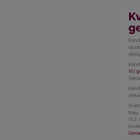
Kv
ge
Kandi
stude
dėsty
Kan
VU ge
Geria
Kandi
dekan
Svarb
trej
VU). 
kode
Geria