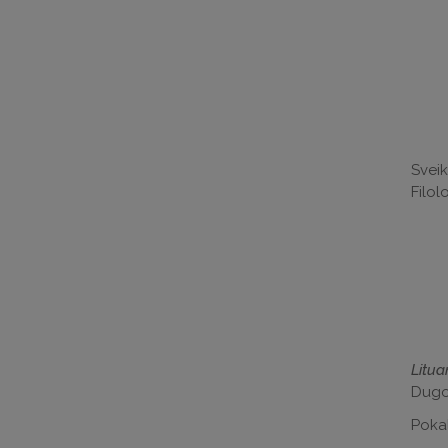
Sveik
Filol
Litua
Dugo.
Pokal