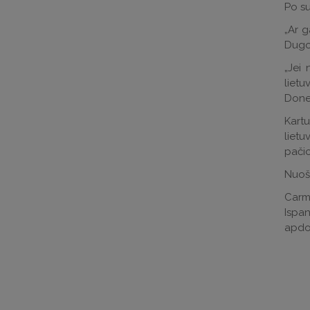
Po su
„Ar g
Dugo.
„Jei 
lietu
Donel
Kartu
lietu
pačio
Nuoš
Carme
Ispan
apdov