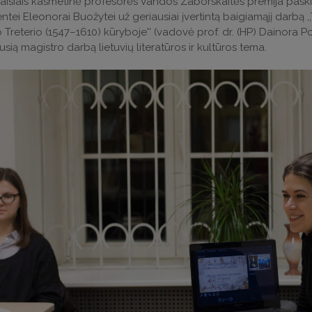
aisiais kasmetinė profesorės Vandos Zaborskaitės premija paskirta
ntei Eleonorai Buožytei už geriausiai įvertintą baigiamąjį darbą ,
Treterio (1547–1610) kūryboje'' (vadovė prof. dr. (HP) Dainora P
usią magistro darbą lietuvių literatūros ir kultūros tema.