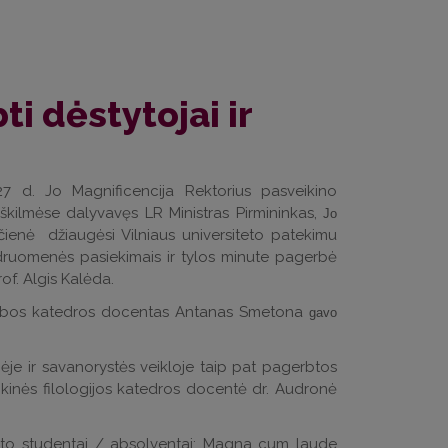
i dėstytojai ir
27 d. Jo Magnificencija Rektorius pasveikino
kilmėse dalyvavęs LR Ministras Pirmininkas,
Jo
ienė džiaugėsi Vilniaus universiteto patekimu
bendruomenės pasiekimais ir tylos minute pagerbė
rof. Algis Kalėda.
kalbos katedros docentas Antanas Smetona
gavo
je ir savanorystės veikloje taip pat pagerbtos
ikinės filologijos katedros docentė dr. Audronė
.
teto studentai / absolventai: Magna cum laude