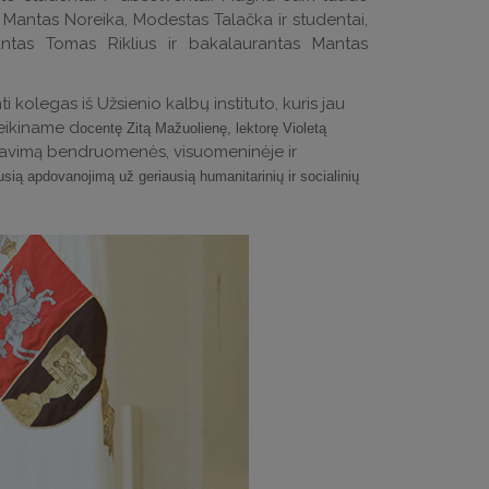
, Mantas Noreika, Modestas Talačka ir studentai,
rantas Tomas Riklius ir bakalaurantas Mantas
olegas iš Užsienio kalbų instituto, kuris jau
veikiname d
ocentę Zitą Mažuolienę,
lektorę Violetą
vavimą bendruomenės, visuomeninėje ir
sią apdovanojimą už geriausią humanitarinių ir socialinių