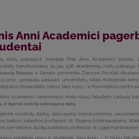
nis Anni Academici pagerbt
tudentai
ijų metų pabaigos šventėje Finis Anni Academici birželio 
ersiteto bendruomenę su jau 438 akademinių metų pabaiga. Iš
Senato pirmininkė Dainora Pociūtė-Abukevič
icencija Rektorius ir
1,5 proc. geriausių pasaulio universitetų, kitais moksliniais 
 išėjusius Universiteto narius, tarp kurių – ir Polonistikos centro p
s Anni Academici ceremonijos metu mūsų fakulteto Lietuvių 
 už ilgametį nuoširdų vadovaujamą darbą.
gametį nuoširdų darbą, dalyvavimą bendruomenės, visuomeninė
vių kalbos katedros profesorė dr. Regina Koženiauskienė, Klas
enė bei Vertimo studijų katedros profesorė dr. Ligija Kaminskienė
oriaus padėkas gavo ir studentai, tarp kurių – 6 mūsų fakul