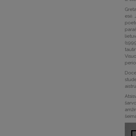
Greta
esė. 
poet
paraš
lietu
(1999
tauti
Visuo
perio
Docen
stude
aistr
Atsis
šarvo
amžin
šeima