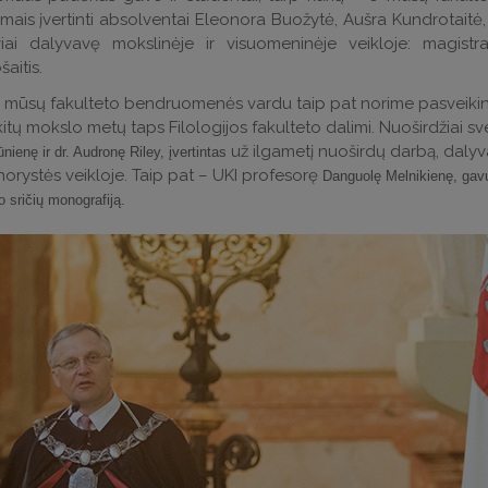
mais įvertinti absolventai Eleonora Buožytė, Aušra Kundrotaitė
viai dalyvavę mokslinėje ir visuomeninėje veikloje: magist
aitis.
 mūsų fakulteto bendruomenės vardu taip pat norime pasveikinti k
itų mokslo metų taps Filologijos fakulteto dalimi. Nuoširdžiai s
už ilgametį nuoširdų darbą, daly
nienę ir d
r. Audronę Riley, įvertintas
orystės veikloje. Taip pat – UKI profesorę
Danguolę Melnikienę, gavu
 sričių monografiją.