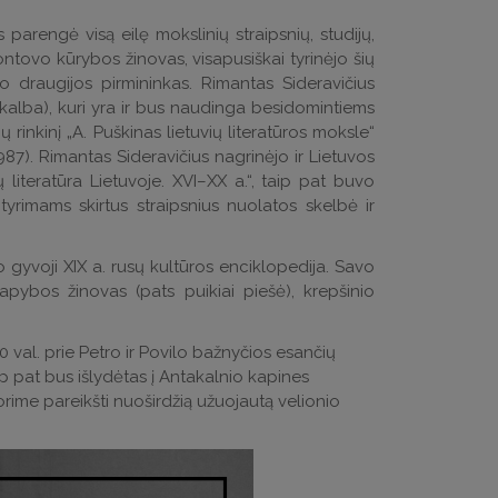
arengė visą eilę mokslinių straipsnių, studijų,
ontovo kūrybos žinovas, visapusiškai tyrinėjo šių
 draugijos pirmininkas. Rimantas Sideravičius
 kalba), kuri yra ir bus naudinga besidomintiems
ių rinkinį „A. Puškinas lietuvių literatūros moksle“
87). Rimantas Sideravičius nagrinėjo ir Lietuvos
iteratūra Lietuvoje. XVI–XX a.“, taip pat buvo
 tyrimams skirtus straipsnius nuolatos skelbė ir
o gyvoji XIX a. rusų kultūros enciklopedija. Savo
tapybos žinovas (pats puikiai piešė), krepšinio
:30 val. prie Petro ir Povilo bažnyčios esančių
ip pat bus išlydėtas į Antakalnio kapines
rime pareikšti nuoširdžią užuojautą velionio