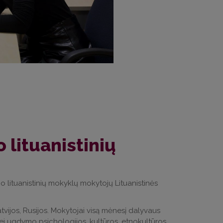
 lituanistinių
nio lituanistinių mokyklų mokytojų Lituanistinės
, Latvijos, Rusijos. Mokytojai visą mėnesį dalyvaus
 bei ugdymo psichologijos, kultūros, etnokultūros