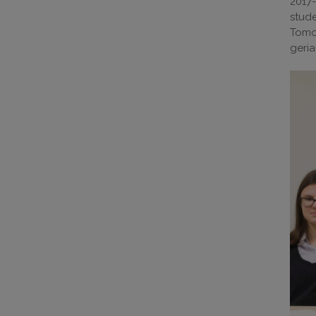
2017-
stude
Tomo 
geria