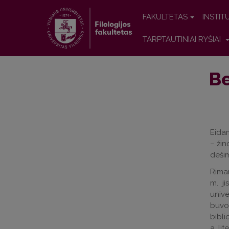
FAKULTETAS
INSTIT
TARPTAUTINIAI RYŠIAI
Be
Eidam
– žin
deši
Riman
m. ji
unive
buvo
bibli
a. li