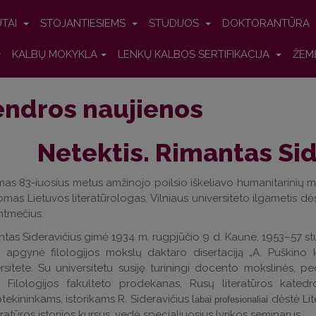
UTAI
STOJANTIESIEMS
STUDIJOS
DOKTORANTŪRA
KALBŲ MOKYKLA
LENKŲ KALBOS SERTIFIKACIJA
ŽEM
ndros naujienos
Netektis. Rimantas Sid
as 83-iuosius metus amžinojo poilsio iškeliavo humanitarinių 
omas Lietuvos literatūrologas, Vilniaus universiteto ilgametis dė
mtmečius.
tas Sideravičius gimė 1934 m. rugpjūčio 9 d. Kaune, 1953–57 stud
s apgynė filologijos mokslų daktaro disertaciją „A. Puškino
rsitete. Su universitetu susiję turiningi docento mokslinės, p
 Filologijos fakulteto prodekanas, Rusų literatūros katedro
otekininkams, istorikams R. Sideravičius l
dėstė Lit
abai profesionaliai
teratūros istorijos kursus, vedė specialiuosius lyrikos seminarus.