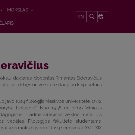
MOKSLAS
EN
ĖLAPIS
eravičius
mokslų daktaras, docentas Rimantas Sideravičius
stytojas, dirbęs universitete daugiau kaip keturis
ijavo rusų filologiją Maskvos universitete. 1972
 kūryba Lietuvoje“. Nuo 1958 m. dirbo Vilniaus
edagoginės ir administracinės veiklos metai. Jis
s vedėjas. Filologijos fakulteto studentams,
eratūros mokslo įvado, Rusų senosios ir XVIII-XIX