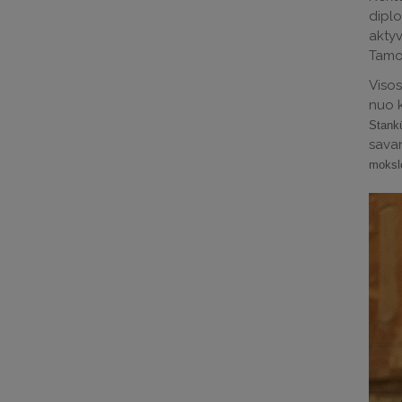
diplo
akty
Tamoš
Visos
nuo k
Stankū
savan
mokslo