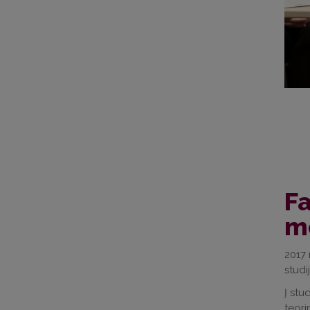
Fa
m
2017 
studi
Į stu
teori