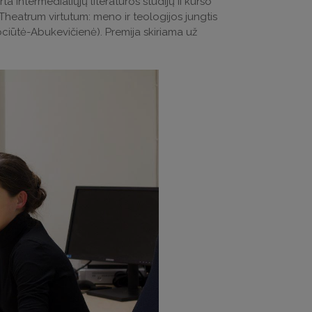
 Intermedialiųjų literatūros studijų II kurso
,Theatrum virtutum: meno ir teologijos jungtis
ociūtė-Abukevičienė). Premija skiriama už