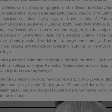
 administracinio bei pedagoginio darbo Rimantas Sideravičius p
Jis neabejotinai buvo geriausias Lietuvoje A. Puškino ir M. Lerm
ų sąsajas su Lietuva. 1989–1999 m. buvo Lietuvos A. Puškino
ė monografiją „Puškinas ir Lietuva“ (1976, papildyta 1999 rusų
vių literatūriniais ryšiais ir vertimo menu. 1999 m. išleido straipsn
), sudarė M. Lermontovo raštų tomą „Poezija. Drama. Proza“ (19
nių mažumų paveldą bei dabartį: parengė chrestomatiją „Rusų l
tinės lietuvių enciklopedijos straipsnių autorius, o literatūros
dikoje.
tas pasižymėjo literatūrine įžvalga, didžiule erudicija – jis buv
ntų ir kolegų atmintyje Rimantas Sideravičius išliko ir kaip 
uolis ir puikus
žaidėjas.
šachmatų
veikinti su velioniu bus galima rytoj, liepos 21 d. nuo 11 val. iki 15
jimo namų 2-oje salėje. Rytoj 15:30 val. Rimantas Sideravičius ta
ajam atilsiui. Visos Filologijos fakulteto bendruomenės vardu no
i ir artimiesiems.