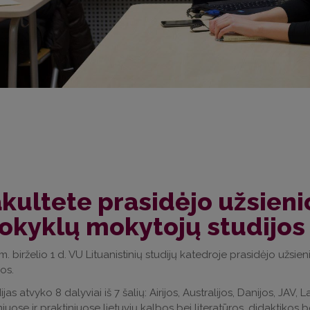
kultete prasidėjo užsienio
okyklų mokytojų studijos
m. birželio 1 d. VU Lituanistinių studijų katedroje prasidėjo užsie
jos.
dijas atvyko 8 dalyviai iš 7 šalių: Airijos, Australijos, Danijos, JAV
niuose ir praktiniuose lietuvių kalbos bei literatūros, didaktikos