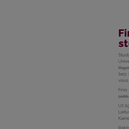
Fi
s
Stud
Univ
Magnif
tarp 
visus
Fini
padėką
Už il
Lietu
Kairi
Rekt