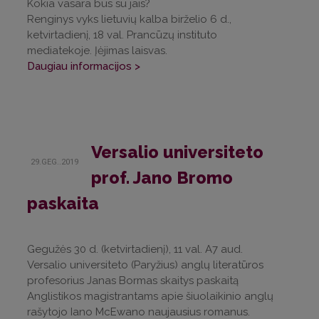
Kokia vasara bus su jais?
Renginys vyks lietuvių kalba birželio 6 d.,
ketvirtadienį, 18 val. Prancūzų instituto
mediatekoje. Įėjimas laisvas.
Daugiau informacijos >
Versalio universiteto
29.GEG..2019
prof. Jano Bromo
paskaita
Gegužės 30 d. (ketvirtadienį), 11 val. A7 aud.
Versalio universiteto (Paryžius) anglų literatūros
profesorius Janas Bormas skaitys paskaitą
Anglistikos magistrantams apie šiuolaikinio anglų
rašytojo Iano McEwano naujausius romanus.