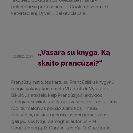
fakulteto doktorantus kviečia seminarui -
pokalbiui su profesoriumi J. Cook rugsėjo 12 d.,
ketvirtadienį, 15 val. J.Balkevičiaus a.
„Vasara su knyga. Ką
03.BIRŽ..2019
skaito prancūzai?“
Prancūzų institutas kartu su Prancūzišku knygynu
rengia vakarą, kurio metu VU prof. dr. Vytautas
Bikulčius atskleis, kaip Prancūzijos leidyklos
stengiasi suvilioti skaitytojus vasarą, kai, regis, jiems
rūpi tik malonios poilsio akimirkos. Ir mūsų
skaitytojai, nė kiek nenusileisdami prancūzams,
gali jau skaityti jų pamėgtus autorius – M.
Houellebecq’ą, R. Gary, A. Ledig’ą, O. Guez’ą ir kt.