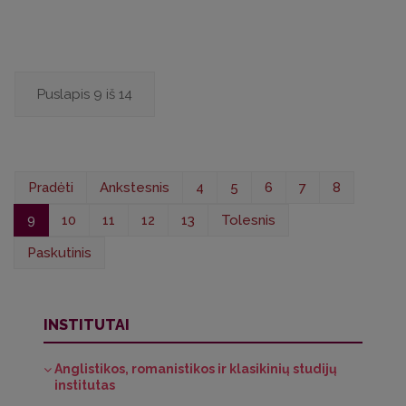
Puslapis 9 iš 14
Pradėti
Ankstesnis
4
5
6
7
8
9
10
11
12
13
Tolesnis
Paskutinis
INSTITUTAI
Anglistikos, romanistikos ir klasikinių studijų
institutas