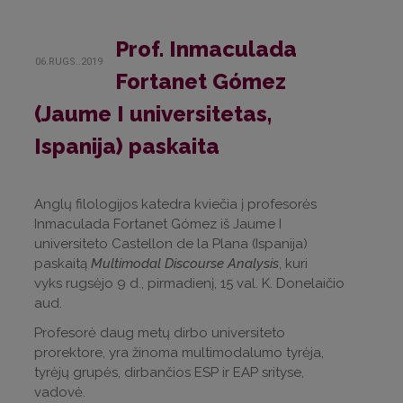
Prof. Inmaculada
06.RUGS..2019
Fortanet Gómez
(Jaume I universitetas,
Ispanija) paskaita
Anglų filologijos katedra kviečia į profesorės
Inmaculada Fortanet Gómez iš Jaume I
universiteto Castellon de la Plana (Ispanija)
paskaitą
Multimodal Discourse Analysis
, kuri
vyks rugsėjo 9 d., pirmadienį, 15 val. K. Donelaičio
aud.
Profesorė daug metų dirbo universiteto
prorektore, yra žinoma multimodalumo tyrėja,
tyrėjų grupės, dirbančios ESP ir EAP srityse,
vadovė.