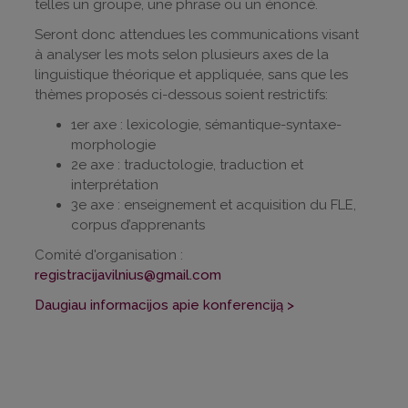
telles un groupe, une phrase ou un énoncé.
Seront donc attendues les communications visant
à analyser les mots selon plusieurs axes de la
linguistique théorique et appliquée, sans que les
thèmes proposés ci-dessous soient restrictifs:
1er axe : lexicologie, sémantique-syntaxe-
morphologie
2e axe : traductologie, traduction et
interprétation
3e axe : enseignement et acquisition du FLE,
corpus d’apprenants
Comité d'organisation :
registracijavilnius@gmail.com
Daugiau informacijos apie konferenciją >