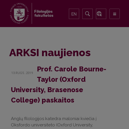
EN
ARKSI naujienos
Prof. Carole Bourne-
13.RUGS..2019
Taylor (Oxford
University, Brasenose
College) paskaitos
Anglų filologijos katedra maloniai kviečia į
Oksfordo universiteto (Oxford University,