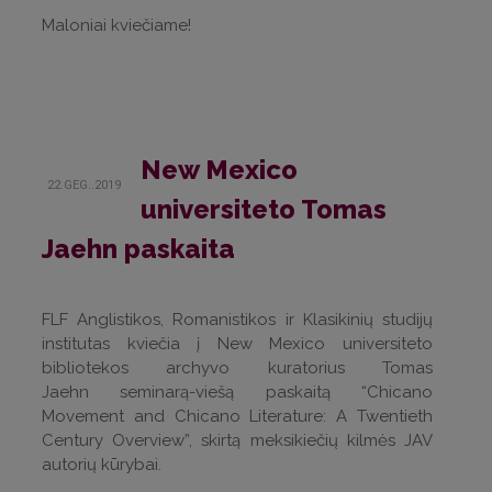
Maloniai kviečiame!
New Mexico
22.GEG..2019
universiteto Tomas
Jaehn paskaita
FLF Anglistikos, Romanistikos ir Klasikinių studijų
institutas kviečia į New Mexico universiteto
bibliotekos archyvo kuratorius Tomas
Jaehn seminarą-viešą paskaitą “Chicano
Movement and Chicano Literature: A Twentieth
Century Overview”, skirtą meksikiečių kilmės JAV
autorių kūrybai.