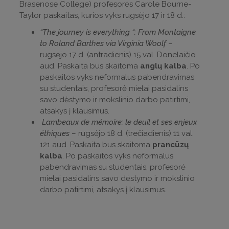
Brasenose College) profesorės Carole Bourne-
Taylor paskaitas, kurios vyks rugsėjo 17 ir 18 d.:
“The journey is everything “: From Montaigne
to Roland Barthes via Virginia Woolf
–
rugsėjo 17 d. (antradienis) 15 val. Donelaičio
aud. Paskaita bus skaitoma
anglų kalba
. Po
paskaitos vyks neformalus pabendravimas
su studentais, profesorė mielai pasidalins
savo dėstymo ir mokslinio darbo patirtimi,
atsakys į klausimus.
Lambeaux de mémoire: le deuil et ses enjeux
éthiques
– rugsėjo 18 d. (trečiadienis) 11 val.
121 aud. Paskaita bus skaitoma
prancūzų
kalba
. Po paskaitos vyks neformalus
pabendravimas su studentais, profesorė
mielai pasidalins savo dėstymo ir mokslinio
darbo patirtimi, atsakys į klausimus.