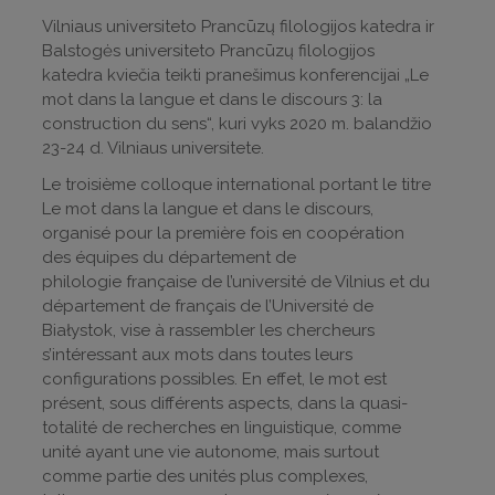
Vilniaus universiteto Prancūzų filologijos katedra ir
Balstogės universiteto Prancūzų filologijos
katedra kviečia teikti pranešimus konferencijai „Le
mot dans la langue et dans le discours 3: la
construction du sens“, kuri vyks 2020 m. balandžio
23-24 d. Vilniaus universitete.
Le troisième colloque international portant le titre
Le mot dans la langue et dans le discours,
organisé pour la première fois en coopération
des équipes du département de
philologie française de l’université de Vilnius et du
département de français de l’Université de
Białystok, vise à rassembler les chercheurs
s’intéressant aux mots dans toutes leurs
configurations possibles. En effet, le mot est
présent, sous différents aspects, dans la quasi-
totalité de recherches en linguistique, comme
unité ayant une vie autonome, mais surtout
comme partie des unités plus complexes,