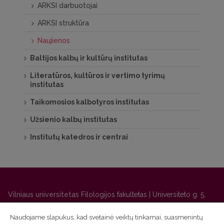
ARKSI darbuotojai
ARKSI struktūra
Naujienos
Baltijos kalbų ir kultūrų institutas
Literatūros, kultūros ir vertimo tyrimų
institutas
Taikomosios kalbotyros institutas
Užsienio kalbų institutas
Institutų katedros ir centrai
Vilniaus universitetas
Filologijos fakultetas | Universiteto g. 5,
LT-01131 Vilnius
Naudojame slapukus, kad svetainė veiktų tinkamai, suasmenintų
Studijų skyriaus
(studijų ir tvarkaraščio klausimai) tel. (0 5) 268