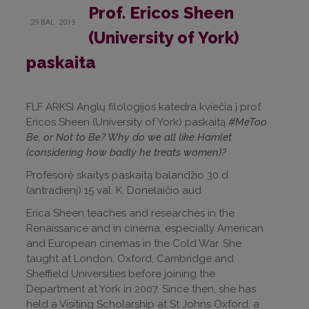
Prof. Ericos Sheen
29.BAL..2019
(University of York)
paskaita
FLF ARKSI Anglų filologijos katedra kviečia į prof.
Ericos Sheen (University of York) paskaitą
#MeToo
Be, or Not to Be? Why do we all like Hamlet
(considering how badly he treats women)?
Profesorė skaitys paskaitą balandžio 30 d.
(antradienį) 15 val. K. Donelaičio aud.
Erica Sheen teaches and researches in the
Renaissance and in cinema, especially American
and European cinemas in the Cold War. She
taught at London, Oxford, Cambridge and
Sheffield Universities before joining the
Department at York in 2007. Since then, she has
held a Visiting Scholarship at St Johns Oxford, a