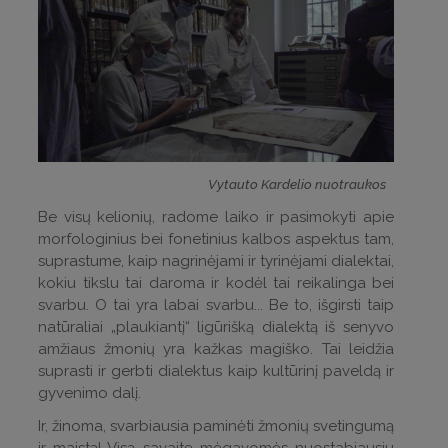
Vytauto Kardelio nuotraukos
Be visų kelionių, radome laiko ir pasimokyti apie
morfologinius bei fonetinius kalbos aspektus tam,
suprastume, kaip nagrinėjami ir tyrinėjami dialektai,
kokiu tikslu tai daroma ir kodėl tai reikalinga bei
svarbu. O tai yra labai svarbu... Be to, išgirsti taip
natūraliai „plaukiantį“ ligūrišką dialektą iš senyvo
amžiaus žmonių yra kažkas magiško. Tai leidžia
suprasti ir gerbti dialektus kaip kultūrinį paveldą ir
gyvenimo dalį.
Ir, žinoma, svarbiausia paminėti žmonių svetingumą
ir maistą! Visą savaitę mėgavomės nuostabiausiu