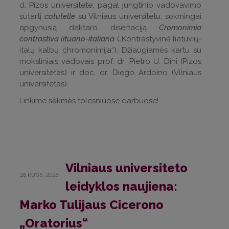
d. Pizos universitete, pagal jungtinio vadovavimo
sutartį
cotutelle
su Vilniaus universitetu, sėkmingai
apgynusią daktaro disertaciją
Cromonimia
contrastiva lituano-italiana
(„Kontrastyvinė lietuvių-
italų kalbų chromonimija“). Džiaugiamės kartu su
moksliniais vadovais prof. dr. Pietro U. Dini (Pizos
universitetas) ir doc. dr. Diego Ardoino (Vilniaus
universitetas).
Linkime sėkmės tolesniuose darbuose!
Vilniaus universiteto
26.RUGS..2023
leidyklos naujiena:
Marko Tulijaus Cicerono
„Oratorius“