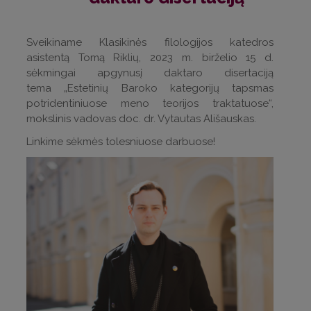
Sveikiname Klasikinės filologijos katedros
asistentą Tomą Riklių, 2023 m. birželio 15 d.
sėkmingai apgynusį daktaro disertaciją
tema „Estetinių Baroko kategorijų tapsmas
potridentiniuose meno teorijos traktatuose“,
mokslinis vadovas doc. dr. Vytautas Ališauskas.
Linkime sėkmės tolesniuose darbuose!