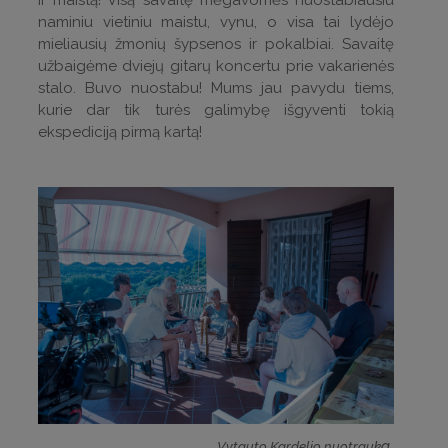
naminiu vietiniu maistu, vynu, o visa tai lydėjo
mieliausių žmonių šypsenos ir pokalbiai. Savaitę
užbaigėme dviejų gitarų koncertu prie vakarienės
stalo. Buvo nuostabu! Mums jau pavydu tiems,
kurie dar tik turės galimybę išgyventi tokią
ekspediciją pirmą kartą!
a
Vytauto Kardelio nuotrauk