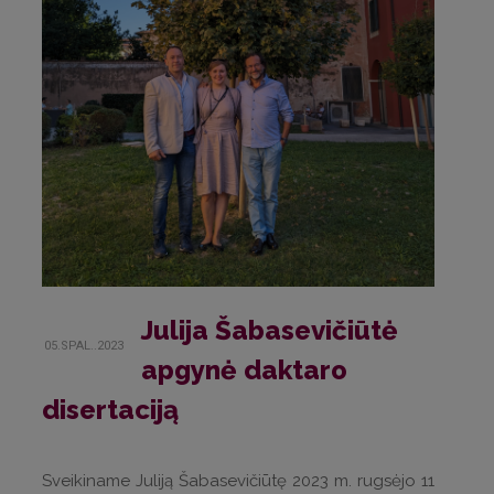
Julija Šabasevičiūtė
05.SPAL..2023
apgynė daktaro
disertaciją
Sveikiname Juliją Šabasevičiūtę 2023 m. rugsėjo 11