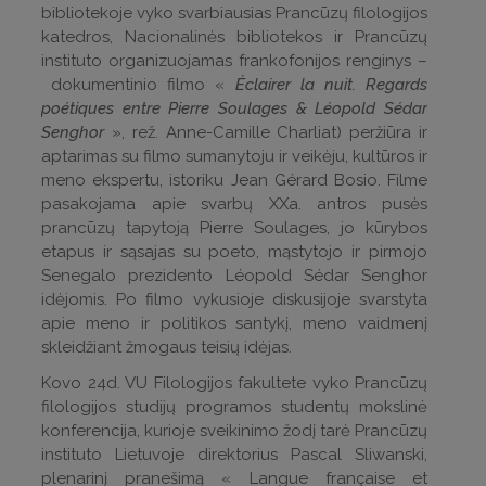
bibliotekoje vyko svarbiausias Prancūzų filologijos
katedros, Nacionalinės bibliotekos ir Prancūzų
instituto organizuojamas frankofonijos renginys –
dokumentinio filmo «
Éclairer la nuit. Regards
poétiques entre Pierre Soulages & Léopold Sédar
Senghor
», rež. Anne-Camille Charliat) peržiūra ir
aptarimas su filmo sumanytoju ir veikėju, kultūros ir
meno ekspertu, istoriku Jean Gérard Bosio. Filme
pasakojama apie svarbų XXa. antros pusės
prancūzų tapytoją Pierre Soulages, jo kūrybos
etapus ir sąsajas su poeto, mąstytojo ir pirmojo
Senegalo prezidento Léopold Sédar Senghor
idėjomis. Po filmo vykusioje diskusijoje svarstyta
apie meno ir politikos santykį, meno vaidmenį
skleidžiant žmogaus teisių idėjas.
Kovo 24d. VU Filologijos fakultete vyko Prancūzų
filologijos studijų programos studentų mokslinė
konferencija, kurioje sveikinimo žodį tarė Prancūzų
instituto Lietuvoje direktorius Pascal Sliwanski,
plenarinį pranešimą « Langue française et