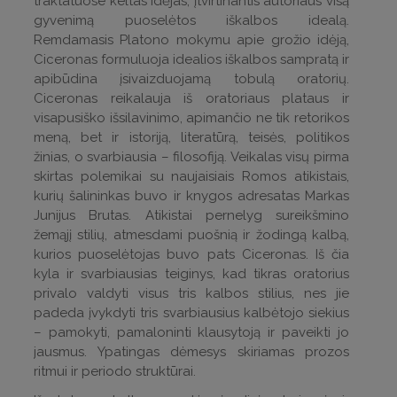
traktatuose keltas idėjas, įtvirtinantis autoriaus visą
gyvenimą puoselėtos iškalbos idealą.
Remdamasis Platono mokymu apie grožio idėją,
Ciceronas formuluoja idealios iškalbos sampratą ir
apibūdina įsivaizduojamą tobulą oratorių.
Ciceronas reikalauja iš oratoriaus plataus ir
visapusiško išsilavinimo, apimančio ne tik retorikos
meną, bet ir istoriją, literatūrą, teisės, politikos
žinias, o svarbiausia – filosofiją. Veikalas visų pirma
skirtas polemikai su naujaisiais Romos atikistais,
kurių šalininkas buvo ir knygos adresatas Markas
Junijus Brutas. Atikistai pernelyg sureikšmino
žemąjį stilių, atmesdami puošnią ir žodingą kalbą,
kurios puoselėtojas buvo pats Ciceronas. Iš čia
kyla ir svarbiausias teiginys, kad tikras oratorius
privalo valdyti visus tris kalbos stilius, nes jie
padeda įvykdyti tris svarbiausius kalbėtojo siekius
– pamokyti, pamaloninti klausytoją ir paveikti jo
jausmus. Ypatingas dėmesys skiriamas prozos
ritmui ir periodo struktūrai.