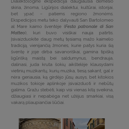
Dialektologinė ekspedicija daugiausia dėmesio
skiria, žinoma, Ligūrijos dialektui, kultūrai, istorijai,
bet ypač – patiems regiono žmonėms.
Ekspedicijos metu teko dalyvauti San Bartolomeo
al Mare kaimo šventėje (
Festa patronale di San
Matteo
), kuri buvo visiškai nauja patirtis.
Įsivaizduokite daug metų tęsiamą mažo kaimelio
tradiciją, vienijančią žmones, kurie patys kuria šią
šventę ir joje dirba savanoriškai, gamina tipišką
ligūrišką maistą bei saldumynus, bendrauja,
dalinasi, juda kruta šokių aikštelėje klausydami
vietinių muzikantų, kurių muzika, tiesą sakant, gal ir
nėra geriausia, ką girdėjo jūsų ausys, bet kitokios
muzikos tokioje aplinkoje įsivaizduoti ir nebūtų
galima. Gražu stebėti, kaip visi vienas kitą sveikina,
džiaugiasi ir nepabėga net užėjus smarkiai, visą
vakarą pliaupiančiai liūčiai.