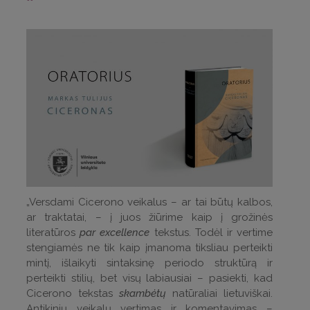
„Versdami Cicerono veikalus – ar tai būtų kalbos,
ar traktatai, – į juos žiūrime kaip į grožinės
literatūros
par excellence
tekstus. Todėl ir vertime
stengiamės ne tik kaip įmanoma tiksliau perteikti
mintį, išlaikyti sintaksinę periodo struktūrą ir
perteikti stilių, bet visų labiausiai – pasiekti, kad
Cicerono tekstas
skambėtų
natūraliai lietuviškai.
Antikinių veikalų vertimas ir komentavimas –