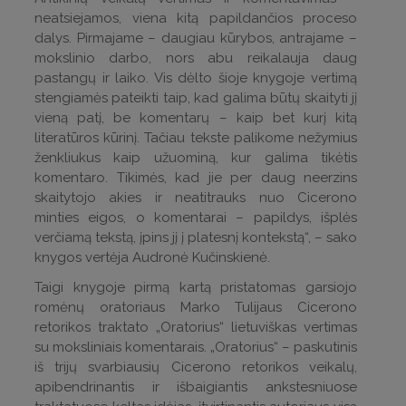
neatsiejamos, viena kitą papildančios proceso
dalys. Pirmajame – daugiau kūrybos, antrajame –
mokslinio darbo, nors abu reikalauja daug
pastangų ir laiko. Vis dėlto šioje knygoje vertimą
stengiamės pateikti taip, kad galima būtų skaityti jį
vieną patį, be komentarų – kaip bet kurį kitą
literatūros kūrinį. Tačiau tekste palikome nežymius
ženkliukus kaip užuominą, kur galima tikėtis
komentaro. Tikimės, kad jie per daug neerzins
skaitytojo akies ir neatitrauks nuo Cicerono
minties eigos, o komentarai – papildys, išplės
verčiamą tekstą, įpins jį į platesnį kontekstą“, – sako
knygos vertėja Audronė Kučinskienė.
Taigi knygoje pirmą kartą pristatomas garsiojo
romėnų oratoriaus Marko Tulijaus Cicerono
retorikos traktato „Oratorius“ lietuviškas vertimas
su moksliniais komentarais. „Oratorius“ – paskutinis
iš trijų svarbiausių Cicerono retorikos veikalų,
apibendrinantis ir išbaigiantis ankstesniuose