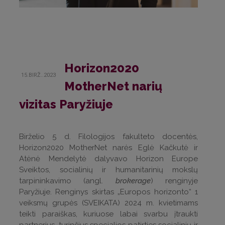
Horizon2020
15.BIRŽ..2023
MotherNet narių
vizitas Paryžiuje
Birželio 5 d. Filologijos fakulteto docentės,
Horizon2020 MotherNet narės Eglė Kačkutė ir
Atėnė Mendelytė dalyvavo Horizon Europe
Sveiktos, socialinių ir humanitarinių mokslų
tarpininkavimo (angl.
brokerage
) renginyje
Paryžiuje. Renginys skirtas „Europos horizonto“ 1
veiksmų grupės (SVEIKATA) 2024 m. kvietimams
teikti paraiškas, kuriuose labai svarbu įtraukti
partnerius, turinčius specialios patirties socialinių ir