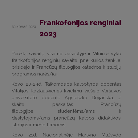
Frankofonijos renginiai
30.KOVAS.2023
2023
Pereitą savaitę visame pasaulyje ir Vilniuje vyko
frankofonijos renginių savaitė, prie kurios ženkliai
prisidėjo ir Prancūzų filologijos katedros ir studijų
programos narės/iai.
Kovo 20-24d. Taikomosios kalbotyros docentės
Vitalijos Kazlauskienės kvietimu viešėjo Varšuvos
universiteto docentė Agnieszka Dryjanska. Ji
skaitė paskaitas Prancūzų
filologijos studentėms/ams ir
dėstytojoms/ams prancūzų kalbos didaktikos,
istorijos ir meno temomis.
Kovo 21d. Nacionalinėje Martyno Mažvydo