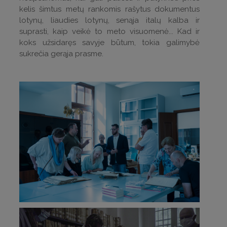
kelis šimtus metų rankomis rašytus dokumentus
lotynų, liaudies lotynų, senąja italų kalba ir
suprasti, kaip veikė to meto visuomenė... Kad ir
koks užsidaręs savyje būtum, tokia galimybė
sukrečia gerąja prasme.