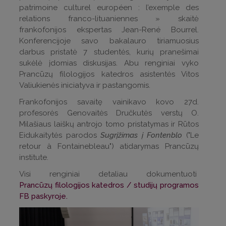
patrimoine culturel européen : l’exemple des
relations franco-lituaniennes » skaitė
frankofonijos ekspertas
Jean-René Bourrel.
Konferencijoje savo bakalauro tiriamuosius
darbus pristatė 7 studentės, kurių pranešimai
sukėlė įdomias diskusijas. Abu renginiai vyko
Prancūzų filologijos katedros asistentės Vitos
Valiukienės iniciatyva ir pastangomis.
Frankofonijos savaitę vainikavo kovo 27d.
profesorės Genovaitės Dručkutės verstų O.
Milašiaus laiškų antrojo tomo pristatymas ir Rūtos
Eidukaitytės parodos
Sugrįžimas į Fontenblo
("Le
retour à Fontainebleau") atidarymas Prancūzų
institute.
Visi renginiai detaliau dokumentuoti
Prancūzų filologijos katedros / studijų programos
FB paskyroje.