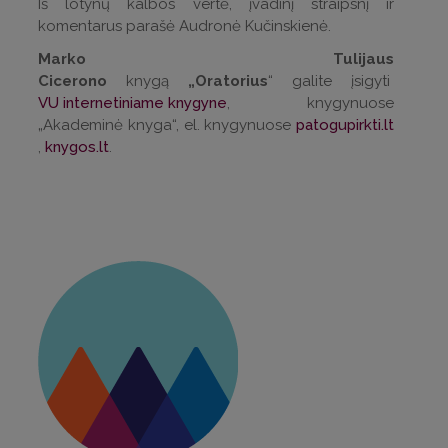
Iš lotynų kalbos vertė, įvadinį straipsnį ir
komentarus parašė Audronė Kučinskienė.
Marko Tulijaus
Cicerono
knygą
„Oratorius
“ galite įsigyti
VU internetiniame knygyne
, knygynuose
„Akademinė knyga“, el. knygynuose
patogupirkti.lt
,
knygos.lt
.