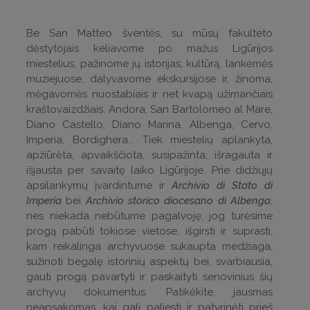
Be San Matteo šventės, su mūsų fakulteto
dėstytojais keliavome po mažus Ligūrijos
miestelius, pažinome jų istorijas, kultūrą, lankėmės
muziejuose, dalyvavome ekskursijose ir, žinoma,
mėgavomės nuostabiais ir net kvapą užimančiais
kraštovaizdžiais. Andora, San Bartolomeo al Mare,
Diano Castello, Diano Marina, Albenga, Cervo,
Imperia, Bordighera... Tiek miestelių aplankyta,
apžiūrėta, apvaikščiota, susipažinta, išragauta ir
išjausta per savaitę laiko Ligūrijoje. Prie didžiųjų
apsilankymų įvardintume ir
Archivio di Stato di
Imperia
bei
Archivio storico diocesano di Albenga
,
nes niekada nebūtume pagalvoję, jog turėsime
progą pabūti tokiose vietose, išgirsti ir suprasti,
kam reikalinga archyvuose sukaupta medžiaga,
sužinoti begalę istorinių aspektų bei, svarbiausia,
gauti progą pavartyti ir paskaityti senovinius šių
archyvų dokumentus. Patikėkite, jausmas
neapsakomas, kai gali paliesti ir patyrinėti prieš