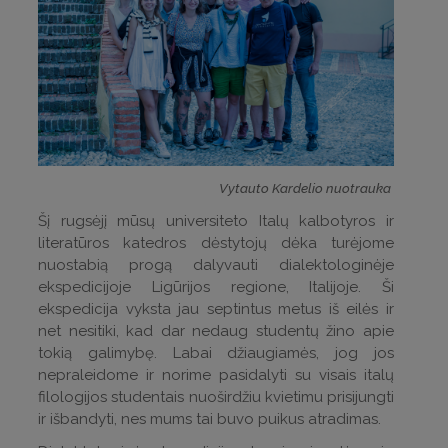
Vytauto Kardelio nuotrauka
Šį rugsėjį mūsų universiteto Italų kalbotyros ir
literatūros katedros dėstytojų dėka turėjome
nuostabią progą dalyvauti dialektologinėje
ekspedicijoje Ligūrijos regione, Italijoje. Ši
ekspedicija vyksta jau septintus metus iš eilės ir
net nesitiki, kad dar nedaug studentų žino apie
tokią galimybę. Labai džiaugiamės, jog jos
nepraleidome ir norime pasidalyti su visais italų
filologijos studentais nuoširdžiu kvietimu prisijungti
ir išbandyti, nes mums tai buvo puikus atradimas.