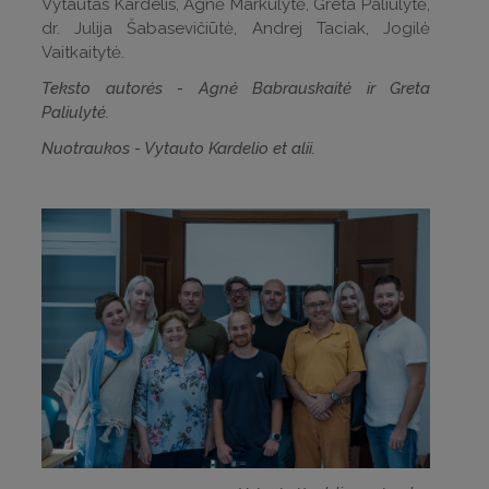
Vytautas Kardelis, Agnė Markulytė, Greta Paliulytė,
dr. Julija Šabasevičiūtė, Andrej Taciak, Jogilė
Vaitkaitytė.
Teksto autorės - Agnė Babrauskaitė ir Greta
Paliulytė.
Nuotraukos - Vytauto Kardelio et alii.