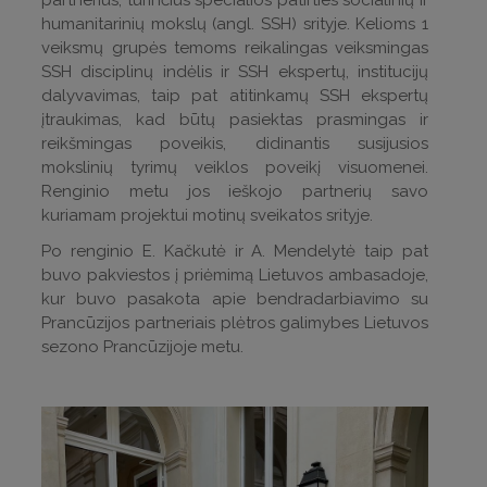
humanitarinių mokslų (angl. SSH) srityje. Kelioms 1
veiksmų grupės temoms reikalingas veiksmingas
SSH disciplinų indėlis ir SSH ekspertų, institucijų
dalyvavimas, taip pat atitinkamų SSH ekspertų
įtraukimas, kad būtų pasiektas prasmingas ir
reikšmingas poveikis, didinantis susijusios
mokslinių tyrimų veiklos poveikį visuomenei.
Renginio metu jos ieškojo partnerių savo
kuriamam projektui motinų sveikatos srityje.
Po renginio E. Kačkutė ir A. Mendelytė taip pat
buvo pakviestos į priėmimą Lietuvos ambasadoje,
kur buvo pasakota apie bendradarbiavimo su
Prancūzijos partneriais plėtros galimybes Lietuvos
sezono Prancūzijoje metu.