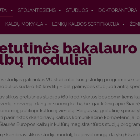
UTAI
STOJANTIESIEMS
STUDIJOS
DOKTORANTŪRA
KALBŲ MOKYKLA
LENKŲ KALBOS SERTIFIKACIJA
ŽEM
etutinės bakalauro s
lbų moduliai
es studijas gali rinktis VU studentai, kurių studijų programose nu
modulius sudaro 60 kreditų – dėl galimybės studijuoti antrą spec
vistikos gretutinės studijos (60 kred.) skirtos besidomintiems kai
švedų, norvegų, danų ar suomių kalbą bei gauti žinių apie Šiaurės 
ekonominį, politinį ir kultūrinį vienetą. Baigus šią gretutinę spec
nti pasirinktos skandinavų kalbos komunikacinė kompetencija, o 
 Šiaurės Europos kalbų ir kultūrų magistrantūros studijų program
ių skandinavistikos studijų modulį, be privalomųjų dalykų (ska