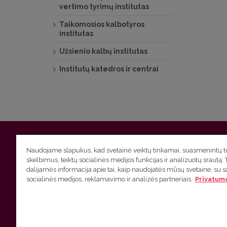
vertimo tyrimų institutas
Taikomosios kalbotyros
institutas
Užsienio kalbų institutas
Institutų katedros ir centrai
Vilniaus universitetas
Filologijos fakultetas | Universiteto g.
Naudojame slapukus, kad svetainė veiktų tinkamai, suasmenintų tu
skelbimus, teiktų socialinės medijos funkcijas ir analizuotų srautą. 
Studijų skyriaus
(studijų ir tvarkaraščio klausimai) tel. (0
dalijamės informacija apie tai, kaip naudojatės mūsų svetaine, su 
socialinės medijos, reklamavimo ir analizės partneriais.
Privatumo
Administracijos
(personalo, auditorijų ir komunikacijos kla
Lietuvių kalbos kursų klausimai
tel. (0 5) 268 7214 |
htt
VU privatumo politika