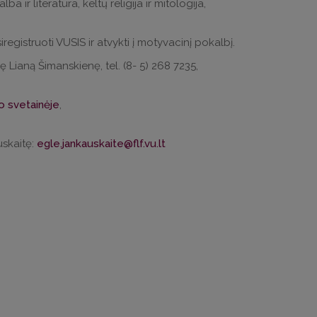
a ir literatūra, keltų religija ir mitologija,
registruoti VUSIS ir atvykti į motyvacinį pokalbį.
ę Lianą Šimanskienę, tel. (8- 5) 268 7235,
to svetainėje
,
uskaitę:
egle.jankauskaite@flf.vu.lt