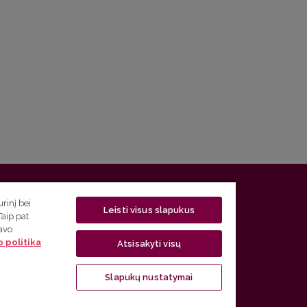
 5, LT-01131 Vilnius
rinį bei
Leisti visus slapukus
Taip pat
 5) 268 7208 | El. paštas
studijos@flf.vu.lt
savo
 politika
usimai) tel. (0 5) 268 7207 | El. paštas
flf@flf.vu.lt
Atsisakyti visų
ps://www.flf.vu.lt/lsk
| El. paštas
andrius.apinis@flf.vu.lt
Slapukų nustatymai