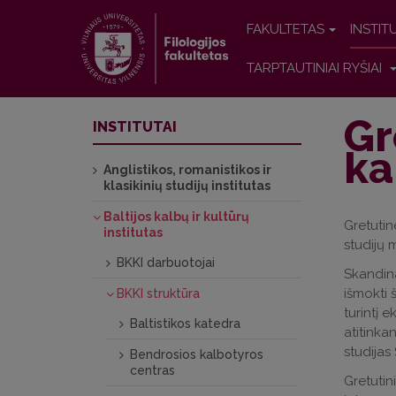
FAKULTETAS
INSTIT
TARPTAUTINIAI RYŠIAI
Gr
INSTITUTAI
ka
Anglistikos, romanistikos ir
klasikinių studijų institutas
Baltijos kalbų ir kultūrų
Gretutin
institutas
studijų 
BKKI darbuotojai
Skandina
išmokti 
BKKI struktūra
turintį 
Baltistikos katedra
atitinka
studijas
Bendrosios kalbotyros
centras
Gretutin