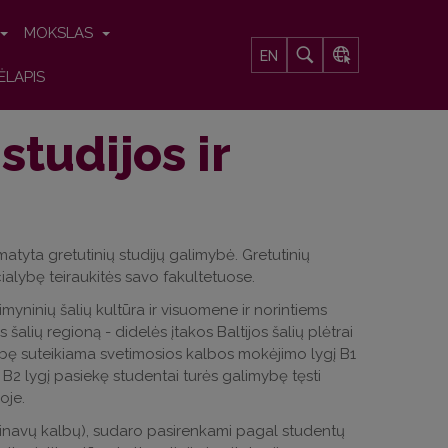
MOKSLAS
EN
ĖLAPIS
tudijos ir
matyta gretutinių studijų galimybė. Gretutinių
ialybę teiraukitės savo fakultetuose.
myninių šalių kultūra ir visuomene ir norintiems
šalių regioną - didelės įtakos Baltijos šalių plėtrai
ialybę suteikiama svetimosios kalbos mokėjimo lygį B1
B2 lygį pasiekę studentai turės galimybę tęsti
oje.
ndinavų kalbų), sudaro pasirenkami pagal studentų