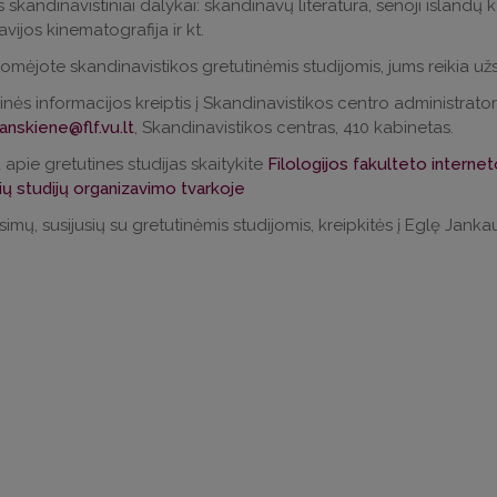
 skandinavistiniai dalykai: skandinavų literatūra, senoji islandų kalb
vijos kinematografija ir kt.
domėjote skandinavistikos gretutinėmis studijomis, jums reikia užsi
inės informacijos kreiptis į Skandinavistikos centro administrator
manskiene@flf.vu.lt
, Skandinavistikos centras, 410 kabinetas.
apie gretutines studijas skaitykite
Filologijos fakulteto interne
ių studijų organizavimo tvarkoje
simų, susijusių su gretutinėmis studijomis, kreipkitės į Eglę Janka