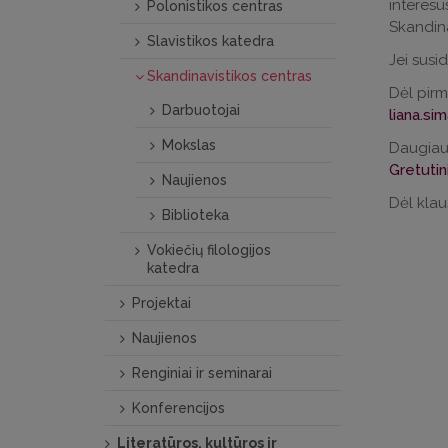
interesus
Polonistikos centras
Skandina
Slavistikos katedra
Jei susi
Skandinavistikos centras
Dėl pirm
Darbuotojai
liana.si
Mokslas
Daugiau 
Gretutin
Naujienos
Dėl klau
Biblioteka
Vokiečių filologijos
katedra
Projektai
Naujienos
Renginiai ir seminarai
Konferencijos
Literatūros, kultūros ir