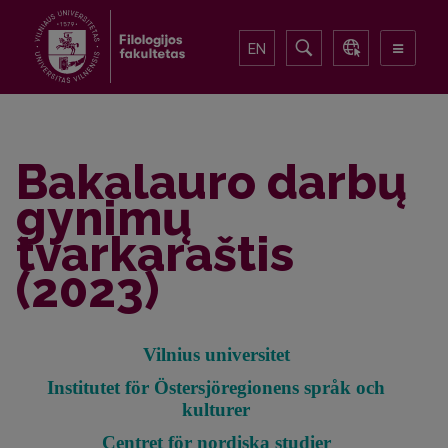
EN
Bakalauro darbų
gynimų
tvarkaraštis
(2023)
Vilnius universitet
Institutet för Östersjöregionens språk och
kulturer
Centret för nordiska studier