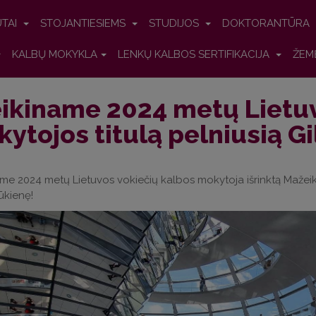
UTAI
STOJANTIESIEMS
STUDIJOS
DOKTORANTŪRA
KALBŲ MOKYKLA
LENKŲ KALBOS SERTIFIKACIJA
ŽEM
ikiname 2024 metų Lietuv
ytojos titulą pelniusią G
me 2024 metų Lietuvos vokiečių kalbos mokytoja išrinktą Mažeik
ūkienę!