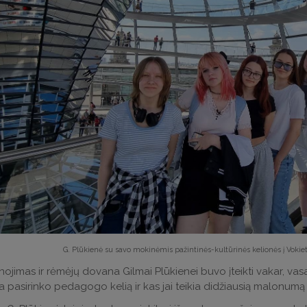
G. Plūkienė su savo mokinėmis pažintinės-kultūrinės kelionės į Voki
jimas ir rėmėjų dovana Gilmai Plūkienei buvo įteikti vakar, vasa
 pasirinko pedagogo kelią ir kas jai teikia didžiausią malonum