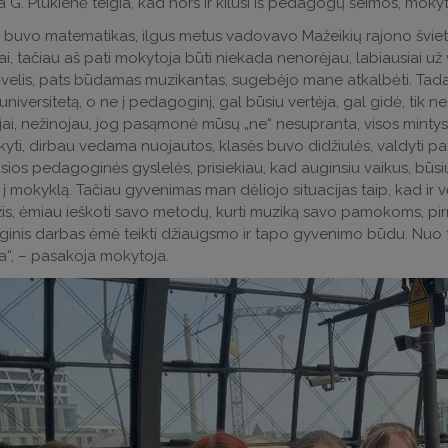
 G. Plūkienė teigia, kad nors ir kilusi iš pedagogų šeimos, mokyt
 buvo matematikas, ilgus metus vadovavo Mažeikių rajono švieti
i, tačiau aš pati mokytoja būti niekada nenorėjau, labiausiai už 
ėvelis, pats būdamas muzikantas, sugebėjo mane atkalbėti. Tada rin
 universitetą, o ne į pedagoginį, gal būsiu vertėja, gal gidė, tik 
i, nežinojau, jog pasąmonė mūsų „ne“ nesupranta, visos mintys v
yti, dirbau vedama nuojautos, klasės buvo didžiulės, valdyti p
ios pedagoginės gyslelės, prisiekiau, kad auginsiu vaikus, būs
 į mokyklą. Tačiau gyvenimas man dėliojo situacijas taip, kad ir v
žis, ėmiau ieškoti savo metodų, kurti muziką savo pamokoms, pirmą 
nis darbas ėmė teikti džiaugsmo ir tapo gyvenimo būdu. Nuo to
a“, – pasakoja mokytoja.