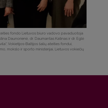
 ateities fondo Lietuvos biuro vadovo pavaduotoja
stina Daunorienė, dr. Daumantas Katinas ir dr. Eglė
“, Vokietijos-Baltijos šalių ateities fondui,
imo, mokslo ir sporto ministerijai, Lietuvos vokiečių