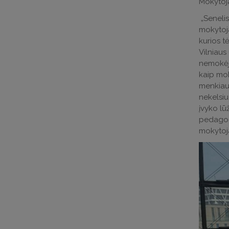
Mokytoja
„Senelis
mokytoja
kurios t
Vilniaus
nemokėja
kaip mok
menkiaus
nekelsiu
įvyko lū
pedagogi
mokytoj