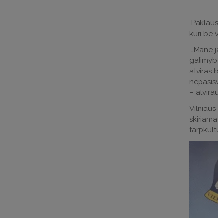
Paklaust
kuri be 
„Mane ja
galimybe
atviras 
nepasisv
– atvira
Vilniaus
skiriama
tarpkult