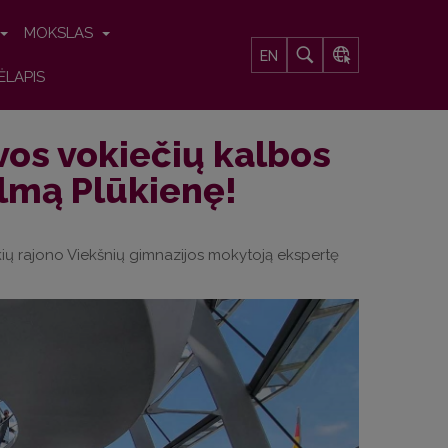
MOKSLAS
EN
ĖLAPIS
os vokiečių kalbos
ilmą Plūkienę!
ių rajono Viekšnių gimnazijos mokytoją ekspertę