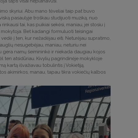
oja tapti visai neplanavusi.
mo skyriui. Abu mano tėveliai taip pat buvo
viską pasaulyje troškau studijuoti muziką, nuo
kausi tai, kas puikiai sekėsi, maniau, jei stosiu į
ne mokytoja. Bet kadangi formuluoti teisingai
edė į ten, kur nežadėjau eiti. Neturėjau supratimo,
aauglių nesugebėjau, maniau, neturiu nei
iu gera namų šeimininkė ir niekada daugiau kojos
ėl ten atsidūriau. Kivylių pagrindinėje mokykloje
kartą išvažiavau tobulintis į Vokietiją,
s akimirkos, manau, tapau tikra vokiečių kalbos