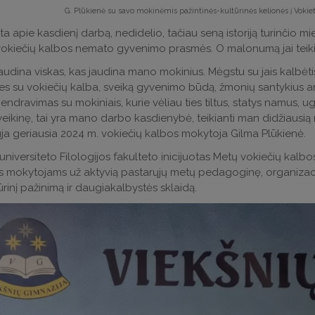
G. Plūkienė su savo mokinėmis pažintinės-kultūrinės kelionės į Voki
a apie kasdienį darbą, nedidelio, tačiau seną istoriją turinčio mi
vokiečių kalbos nemato gyvenimo prasmės. O malonumą jai teiki
udina viskas, kas jaudina mano mokinius. Mėgstu su jais kalbėtis i
s su vokiečių kalba, sveiką gyvenimo būdą, žmonių santykius ar 
bendravimas su mokiniais, kurie vėliau ties tiltus, statys namus, ug
eikinę, tai yra mano darbo kasdienybė, teikianti man didžiausią 
uja geriausia 2024 m. vokiečių kalbos mokytoja Gilma Plūkienė.
 universiteto Filologijos fakulteto inicijuotas Metų vokiečių kal
s mokytojams už aktyvią pastarųjų metų pedagoginę, organizacin
ūrinį pažinimą ir daugiakalbystės sklaidą.