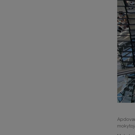
Apdovano
mokytoja