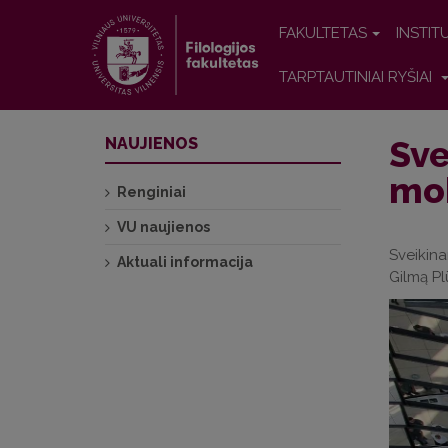
FAKULTETAS
INSTIT
TARPTAUTINIAI RYŠIAI
Sve
NAUJIENOS
mok
Renginiai
VU naujienos
Sveikina
Aktuali informacija
Gilmą Pl