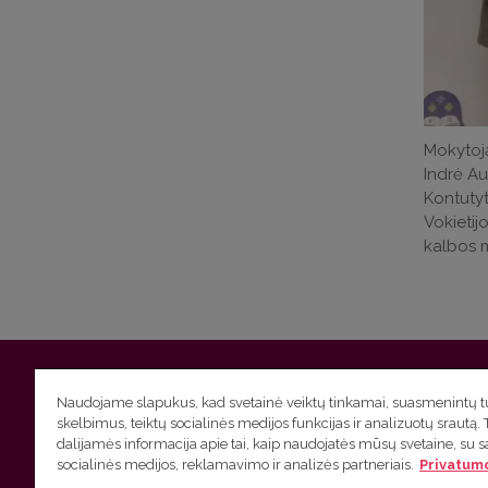
Mokytoją
Indrė Au
Kontutyt
Vokietij
kalbos m
Vilniaus universitetas
Filologijos fakultetas | Universiteto g.
Naudojame slapukus, kad svetainė veiktų tinkamai, suasmenintų tu
skelbimus, teiktų socialinės medijos funkcijas ir analizuotų srautą. 
Studijų skyriaus
(studijų ir tvarkaraščio klausimai) tel. (0
dalijamės informacija apie tai, kaip naudojatės mūsų svetaine, su 
socialinės medijos, reklamavimo ir analizės partneriais.
Privatumo
Administracijos
(personalo, auditorijų ir komunikacijos kla