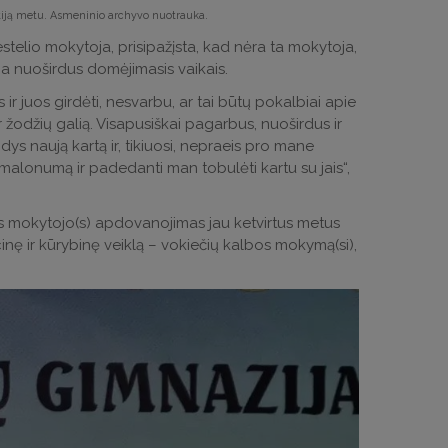
etiją metu. Asmeninio archyvo nuotrauka.
estelio mokytoja, prisipažįsta, kad nėra ta mokytoja,
a nuoširdus domėjimasis vaikais.
r juos girdėti, nesvarbu, ar tai būtų pokalbiai apie
žodžių galią. Visapusiškai pagarbus, nuoširdus ir
dys naują kartą ir, tikiuosi, nepraeis pro mane
malonumą ir padedanti man tobulėti kartu su jais“,
bos mokytojo(s) apdovanojimas jau ketvirtus metus
ę ir kūrybinę veiklą – vokiečių kalbos mokymą(si),