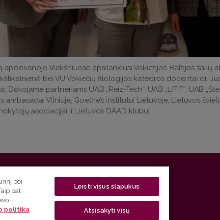
 apdovanojo Viekšniuose apsilankiusi Vokietijos-Baltijos šalių
kštikalnienė bei VU Vokiečių filologijos katedros docentai dr. Ju
ė. Dėkojame partneriams UAB „Reiz-Tech“, UAB „LITIT“, UAB „Stevila
os ambasadai Vilniuje, Goethe’s institutui Lietuvoje, Lietuvos šviet
okytojų asociacijai ir Lietuvos DAAD klubui.
 5, LT-01131 Vilnius
rinį bei
Leisti visus slapukus
Taip pat
 5) 268 7208 | El. paštas
studijos@flf.vu.lt
savo
 politika
usimai) tel. (0 5) 268 7207 | El. paštas
flf@flf.vu.lt
Atsisakyti visų