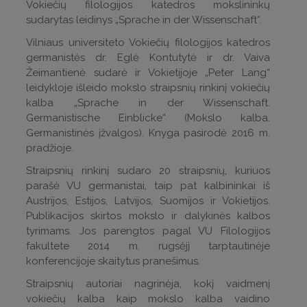
Vokiečių filologijos katedros mokslininkų
sudarytas leidinys „Sprache in der Wissenschaft“.
Vilniaus universiteto Vokiečių filologijos katedros
germanistės dr. Eglė Kontutytė ir dr. Vaiva
Žeimantienė sudarė ir Vokietijoje „Peter Lang“
leidykloje išleido mokslo straipsnių rinkinį vokiečių
kalba „Sprache in der Wissenschaft.
Germanistische Einblicke“ (Mokslo kalba.
Germanistinės įžvalgos). Knyga pasirodė 2016 m.
pradžioje.
Straipsnių rinkinį sudaro 20 straipsnių, kuriuos
parašė VU germanistai, taip pat kalbininkai iš
Austrijos, Estijos, Latvijos, Suomijos ir Vokietijos.
Publikacijos skirtos mokslo ir dalykinės kalbos
tyrimams. Jos parengtos pagal VU Filologijos
fakultete 2014 m. rugsėjį tarptautinėje
konferencijoje skaitytus pranešimus.
Straipsnių autoriai nagrinėja, kokį vaidmenį
vokiečių kalba kaip mokslo kalba vaidino