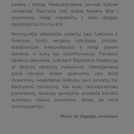
patekę į istoriją. Neapsiribojama „savose sultyse
verdančia“ Bažnyčia, bet drąsiai tiesiami tiltai į
visuomenę, kitaip mąstančių ir kitas religijas
išpažįstančių žmonių link.
Monografija atskleidžia sutarčių tarp Lietuvos ir
Šventojo Sosto rengimo užkulisius, pristato
klaidinančias interpretacijas ir netgi pamini
asmenis, iš kurių ėjo dezinformacija. Panašios
taktikos laikomasi svarstant Bažnyčios Restituciją
ar tikybos dėstymą mokyklose. Nemėginama
piešti istorijos dviem spalvomis, nes būta
dvasininkų, neapdairiai reiškusių savo privačią (ne
Bažnyčios) nuomonę. Kai kurių nesusipratimais
paženklintų situacijų aprašyme prasikiša kandūs
autoriaus stiliaus proveržiai, tačiau jie nėra
dominuojantys.
Mons. dr. Algirdas Jurevičius