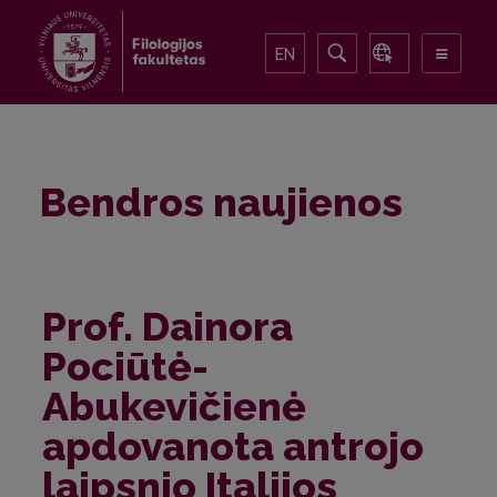
EN
Bendros naujienos
Prof. Dainora
Pociūtė-
Abukevičienė
apdovanota antrojo
laipsnio Italijos