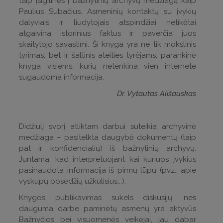
taip įsigilinęs į bažnytinių archyvų medžiagą kaip
Paulius Subačius. Asmeninių kontaktų su įvykių
dalyviais ir liudytojais atspindžiai netikėtai
atgaivina istorinius faktus ir paverčia juos
skaitytojo savastimi. Ši knyga yra ne tik mokslinis
tyrimas, bet ir šaltinis ateities tyrėjams, parankinė
knyga visiems, kurių netenkina vien internete
sugaudoma informacija.
Dr. Vytautas Ališauskas
Didžiulį svorį atliktam darbui suteikia archyvinė
medžiaga – pasitelkta daugybė dokumentų (taip
pat ir konfidencialių) iš bažnytinių archyvų.
Juntama, kad interpretuojant kai kuriuos įvykius
pasinaudota informacija iš pirmų lūpų (pvz., apie
vyskupų posėdžių užkulisius...).
Knygos publikavimas sukels diskusijų, nes
dauguma darbe paminėtų asmenų yra aktyvūs
Bažnyčios bei visuomenės veikėjai, jau dabar