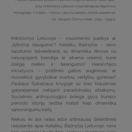
2013: Krikščionys Lietuvos visuomenėje po Atgimimo.
Monografija. I–II dalis. – Vilnius: Lietuvių katalikų mokslo akademija,
VšĮ „Naujasis Židinys-Aidai“, 2015. – 1544 p.
Krikščionys Lietuvoje – visuomenės paribys ar
„tylinčioji dauguma“? Katalikų Bažnyčia – savo
tapatumo tebeieškanti, su dinamiška tikrove vis
nesuspėjanti bendrija ar atrama visiems, kurie
išsiilgę meilės ir teisingumo? Hierarchijos
iniciatyvos – politinės galios auginimas ar
nuoseklus gyvybiškai svarbių vertybių gynimas?
Pauliaus Subačiaus knygoje su šiais klausimais
galynėjamasi nebijant paradoksalių atsakymų.
Socialinės antropologijos prieiga gyvą trumpo
periodo istoriją leidžia matyti kaip dinamišką
sąmoningumų kaitą.
Niekas, iki šiol rašęs arba artimiausią dešimtmetį
rašysiantis apie Katalikų Bažnyčią Lietuvoje, nėra