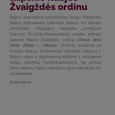
Žvaigždės ordinu
Italijos respublikos prezidentas Sergio Mattarella
Italijos Ambasados Lietuvoje teikimu VU Senato
pirmininkei, Filologijos fakulteto profesorei
Dainorai Pociūtei-Abukevičienei suteikė antrojo
laipsnio Italijos Žvaigždės ordiną (
Ordine della
Stella d'Italia – Ufficiale
). Ordinas suteiktas už
mokslo darbus, įtvirtinančius istorinius Lietuvos ir
Italijos ryšius ir stiprinančius kultūrinį ir akademinį
abiejų valstybių bendradarbiavimą. Tai pirmas
tokio laipsnio Italijos valstybės apdovanojimas VU
mokslininkei.
Sveikiname!