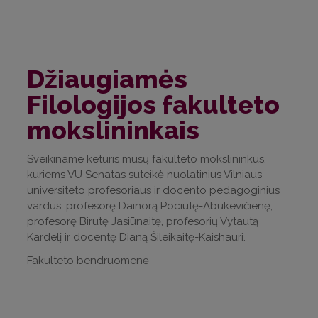
Džiaugiamės
Filologijos fakulteto
mokslininkais
Sveikiname keturis mūsų fakulteto mokslininkus,
kuriems VU Senatas suteikė nuolatinius Vilniaus
universiteto profesoriaus ir docento pedagoginius
vardus: profesorę Dainorą Pociūtę-Abukevičienę,
profesorę Birutę Jasiūnaitę, profesorių Vytautą
Kardelį ir docentę Dianą Šileikaitę-Kaishauri.
Fakulteto bendruomenė