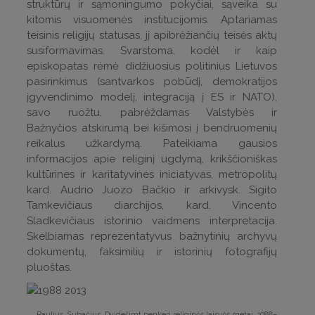
struktūrų ir sąmoningumo pokyčiai, sąveika su
kitomis visuomenės institucijomis. Aptariamas
teisinis religijų statusas, jį apibrėžiančių teisės aktų
susiformavimas. Svarstoma, kodėl ir kaip
episkopatas rėmė didžiuosius politinius Lietuvos
pasirinkimus (santvarkos pobūdį, demokratijos
įgyvendinimo modelį, integraciją į ES ir NATO),
savo ruožtu, pabrėždamas Valstybės ir
Bažnyčios atskirumą bei kišimosi į bendruomenių
reikalus užkardymą. Pateikiama gausios
informacijos apie religinį ugdymą, krikščioniškas
kultūrines ir karitatyvines iniciatyvas, metropolitų
kard. Audrio Juozo Bačkio ir arkivysk. Sigito
Tamkevičiaus diarchijos, kard. Vincento
Sladkevičiaus istorinio vaidmens interpretacija.
Skelbiamas reprezentatyvus bažnytinių archyvų
dokumentų, faksimilių ir istorinių fotografijų
pluoštas.
Paulius Subačius, Dvidešimt penkeri religinės laisvės metai. 1988–