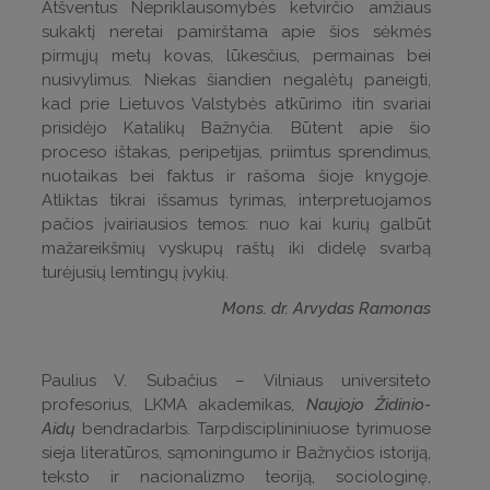
Atšventus Nepriklausomybės ketvirčio amžiaus
sukaktį neretai pamirštama apie šios sėkmės
pirmųjų metų kovas, lūkesčius, permainas bei
nusivylimus. Niekas šiandien negalėtų paneigti,
kad prie Lietuvos Valstybės atkūrimo itin svariai
prisidėjo Katalikų Bažnyčia. Būtent apie šio
proceso ištakas, peripetijas, priimtus sprendimus,
nuotaikas bei faktus ir rašoma šioje knygoje.
Atliktas tikrai išsamus tyrimas, interpretuojamos
pačios įvairiausios temos: nuo kai kurių galbūt
mažareikšmių vyskupų raštų iki didelę svarbą
turėjusių lemtingų įvykių.
Mons. dr. Arvydas Ramonas
Paulius V. Subačius – Vilniaus universiteto
profesorius, LKMA akademikas,
Naujojo Židinio-
Aidų
bendradarbis. Tarpdisciplininiuose tyrimuose
sieja literatūros, sąmoningumo ir Bažnyčios istoriją,
teksto ir nacionalizmo teoriją, sociologinę,