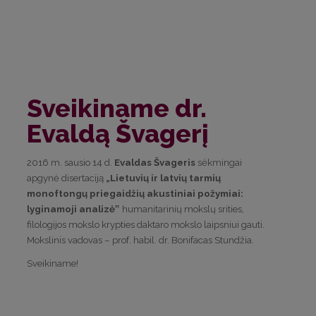
Sveikiname dr.
Evaldą Švagerį
2016 m. sausio 14 d.
Evaldas Švageris
sėkmingai
apgynė disertaciją
„Lietuvių ir latvių tarmių
monoftongų priegaidžių akustiniai požymiai:
lyginamoji analizė‟
humanitarinių mokslų srities,
filologijos mokslo krypties daktaro mokslo laipsniui gauti.
Mokslinis vadovas – prof. habil. dr. Bonifacas Stundžia.
Sveikiname!