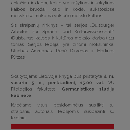
anksčiau ir dabar, kokie yra rašytinės ir sakytinės
kalbos bruožai, kaip ir kodėl aukštosiose
mokyklose mokoma vokiečių mokslo kalbos.
Šis straipsnių rinkinys – tai serijos „Duisburger
Arbeiten zur Sprach- und Kulturwissenschaft“
(Duisburgo kalbos ir kultūros mokslo darbai) 111
tomas. Serijos leidėjai yra žinomi mokslininkai
Ulrichas Ammonas, René Dirvenas ir Martinas
Pützas.
Skaitytojams Lietuvoje knyga bus pristatyta
š. m.
vasario 5 d., penktadienį, 15.00 val.
VU
Filologijos fakultete,
Germanistikos studijų
kabinete
.
Kviečiame visus besidominčius susitikti su
straipsnių autoriais, leidėjomis, susipažinti su
leidiniu.