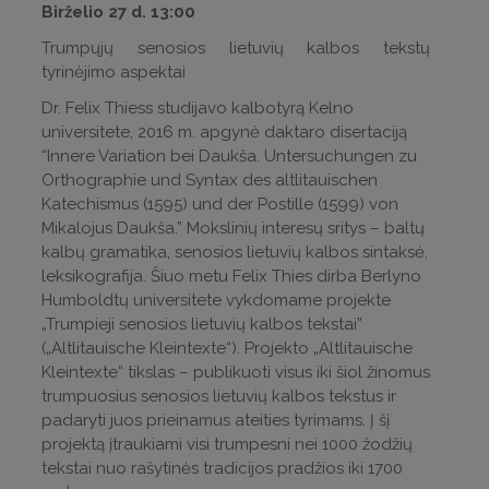
Birželio 27 d. 13:00
Trumpųjų senosios lietuvių kalbos tekstų
tyrinėjimo aspektai
Dr. Felix Thiess studijavo kalbotyrą Kelno
universitete, 2016 m. apgynė daktaro disertaciją
“Innere Variation bei Daukša. Untersuchungen zu
Orthographie und Syntax des altlitauischen
Katechismus (1595) und der Postille (1599) von
Mikalojus Daukša.” Mokslinių interesų sritys – baltų
kalbų gramatika, senosios lietuvių kalbos sintaksė,
leksikografija. Šiuo metu Felix Thies dirba Berlyno
Humboldtų universitete vykdomame projekte
„Trumpieji senosios lietuvių kalbos tekstai”
(„Altlitauische Kleintexte“). Projekto „Altlitauische
Kleintexte“ tikslas – publikuoti visus iki šiol žinomus
trumpuosius senosios lietuvių kalbos tekstus ir
padaryti juos prieinamus ateities tyrimams. Į šį
projektą įtraukiami visi trumpesni nei 1000 žodžių
tekstai nuo rašytinės tradicijos pradžios iki 1700