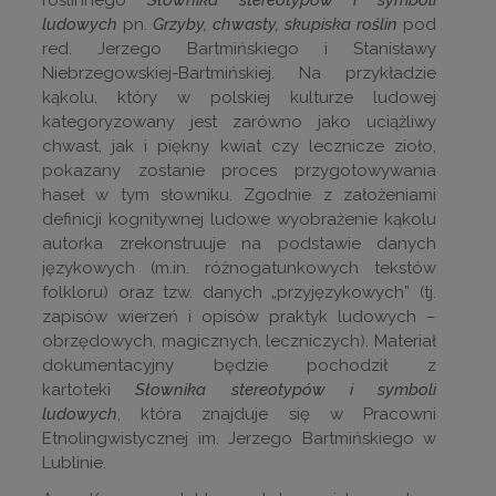
ludowych
pn.
Grzyby, chwasty, skupiska roślin
pod
red. Jerzego Bartmińskiego i Stanisławy
Niebrzegowskiej-Bartmińskiej. Na przykładzie
kąkolu, który w polskiej kulturze ludowej
kategoryzowany jest zarówno jako uciążliwy
chwast, jak i piękny kwiat czy lecznicze zioło,
pokazany zostanie proces przygotowywania
haseł w tym słowniku. Zgodnie z założeniami
definicji kognitywnej ludowe wyobrażenie kąkolu
autorka zrekonstruuje na podstawie danych
językowych (m.in. różnogatunkowych tekstów
folkloru) oraz tzw. danych „przyjęzykowych” (tj.
zapisów wierzeń i opisów praktyk ludowych –
obrzędowych, magicznych, leczniczych). Materiał
dokumentacyjny będzie pochodził z
kartoteki
Słownika stereotypów i symboli
ludowych
, która znajduje się w Pracowni
Etnolingwistycznej im. Jerzego Bartmińskiego w
Lublinie.