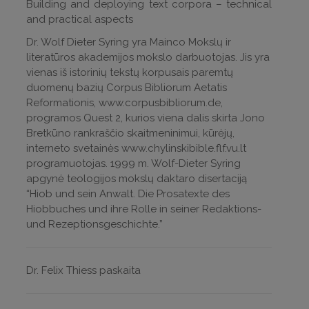
Building and deploying text corpora – technical
and practical aspects
Dr. Wolf Dieter Syring yra Mainco Mokslų ir
literatūros akademijos mokslo darbuotojas. Jis yra
vienas iš istorinių tekstų korpusais paremtų
duomenų bazių Corpus Bibliorum Aetatis
Reformationis, www.corpusbibliorum.de,
programos Quest 2, kurios viena dalis skirta Jono
Bretkūno rankraščio skaitmeninimui, kūrėjų,
interneto svetainės www.chylinskibible.flf.vu.lt
programuotojas. 1999 m. Wolf-Dieter Syring
apgynė teologijos mokslų daktaro disertaciją
“Hiob und sein Anwalt. Die Prosatexte des
Hiobbuches und ihre Rolle in seiner Redaktions-
und Rezeptionsgeschichte.”
Dr. Felix Thiess paskaita