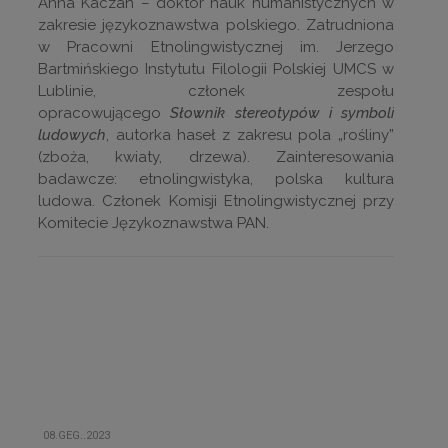
Anna Kaczan – doktor nauk humanistycznych w
zakresie językoznawstwa polskiego. Zatrudniona
w Pracowni Etnolingwistycznej im. Jerzego
Bartmińskiego Instytutu Filologii Polskiej UMCS w
Lublinie, członek zespołu
opracowującego
Słownik stereotypów i symboli
ludowych
, autorka haseł z zakresu pola „rośliny”
(zboża, kwiaty, drzewa). Zainteresowania
badawcze: etnolingwistyka, polska kultura
ludowa. Członek Komisji Etnolingwistycznej przy
Komitecie Językoznawstwa PAN.
08.GEG..2023