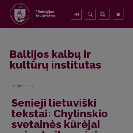
EN
Baltijos kalbų ir
kultūrų institutas
12.BIRŽ..2023
Senieji lietuviški
tekstai: Chylinskio
svetainės kūrėjai