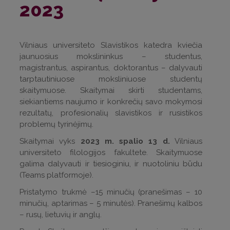
2023
Vilniaus universiteto Slavistikos katedra kviečia
jaunuosius mokslininkus – studentus,
magistrantus, aspirantus, doktorantus – dalyvauti
tarptautiniuose moksliniuose studentų
skaitymuose. Skaitymai skirti studentams,
siekiantiems naujumo ir konkrečių savo mokymosi
rezultatų, profesionalių slavistikos ir rusistikos
problemų tyrinėjimų.
Skaitymai vyks
2023 m. spalio 13 d.
Vilniaus
universiteto filologijos fakultete. Skaitymuose
galima dalyvauti ir tiesioginiu, ir nuotoliniu būdu
(Teams platformoje).
Pristatymo trukmė
–15 minučių (pranešimas – 10
minučių, aptarimas – 5 minutės). Pranešimų kalbos
– rusų, lietuvių ir anglų.