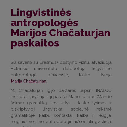
Lingvistinės
antropologės
Marijos Chačaturjan
paskaitos
Šią savaitę su Erasmus+ dėstymo vizitu, atvažiuoja
Helsinkio universiteto darbuotoja, lingvistinė
antropologė, afrikanistė, lauko tyrėja
Marija Chačaturjan
.
M. Chačaturjan įgijo daktarės laipsnį INALCO
institute Paryžiuje - ji parašė Mano kalbos (Mande
šeima) gramatiką. Jos sritys - lauko tyrimas ir
diskriptyvioji lingvistika, socialinė reikšmė
gramatikoje, kalbų kontaktai, kalba ir religija,
religinio vertimo antropologiniai/sociolingvistiniai