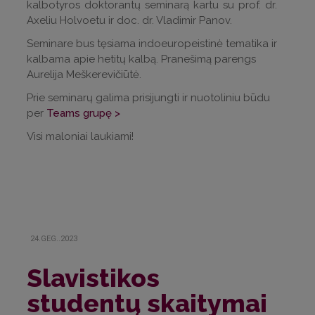
kalbotyros doktorantų seminarą kartu su prof. dr.
Axeliu Holvoetu ir doc. dr. Vladimir Panov.
Seminare bus tęsiama indoeuropeistinė tematika ir
kalbama apie hetitų kalbą. Pranešimą parengs
Aurelija Meškerevičiūtė.
Prie seminarų galima prisijungti ir nuotoliniu būdu
per
Teams grupę >
Visi maloniai laukiami!
24.GEG..2023
Slavistikos
studentų skaitymai