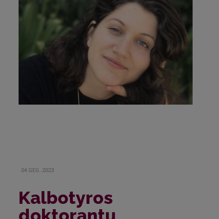
04.GEG..2023
Kalbotyros
doktorantų