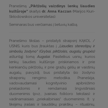
Pranešimą
„Piktžolių vaizdinys lenkų liaudies
kultūroje“
skaitys
dr. Anna Kaczan
(Marijos Kiuri-
Skłodowskos universitetas).
Seminaras bus verčiamas į lietuvių kalbą.
Pranešimo tikslas – pristatyti straipsnį KĄKOL /
USNIS, kuris bus įtrauktas į
„Liaudies stereotipų ir
simbolių žodyno“ (Grybai, piktžolės, augalų grupės)
aštuntąjį tomą
Augalai
. Pasitelkus usnių, kurios
lenkų liaudies kultūroje priskiriamos ir prie
kenkiančių piktžolių, ir prie gražių gėlių ar vaistinių
augalų, pavyzdį, bus pristatyta šio žodyno
straipsnių rengimo metodika. Pranešėja,
vadovaudamasi kognityvinio apibrėžimo
prielaidomis ir remdamasi lingvistiniais
duomenimis (pvz., įvairiais folkloro tekstais) ir
vadinamaisiais „priekalbiniais“ duomenimis (t. y.
tikėjimų įrašais ir liaudiškų praktikų – ritualinių,