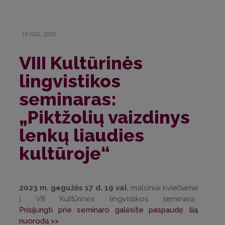
10.GEG..2023
VIII Kultūrinės
lingvistikos
seminaras:
„Piktžolių vaizdinys
lenkų liaudies
kultūroje“
2023 m. gegužės 17 d. 19 val
. maloniai kviečiame
į VIII Kultūrinės lingvistikos seminarą.
Prisijungti prie seminaro galėsite paspaudę šią
nuorodą >>