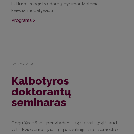
kultūros magistro darbų gynimai. Maloniai
kviečiame dalyvauti.
Programa >
24.GEG..2023
Kalbotyros
doktorantų
seminaras
Gegužės 26 d., penktadienį, 13.00 val. 314B aud.
vėl kviečiame jau į paskutinįjį šio semestro