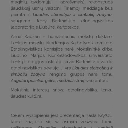
maginių, gydomųjų – aprašymais), rekonstruos
liaudiškąjį usnių vaizdinį. Tiriamoji medžiaga bus
paimta iš
Liaudies stereotipų ir simbolių žodyno
,
saugomo Jerzy Bartmińskio etnolingvistikos
laboratorijoje Liubline, kartotekos.
Anna Kaczan – humanitarinių mokslų daktarė;
Lenkijos mokslų akademijos Kalbotyros komiteto
Etnolingvistikos komisijos narė. Mokslininkė dirba
Liublino Marijos Kiuri-Skłodowskos universiteto
Lenkų filologijos instituto Jerzío Bartmińskio vardo
etnolingvistikos skyriuje. Ji yra
Liaudies stereotipų ir
simbolių žodyno
rengimo grupės narė, tomų
Augalai (pasėliai, gėlės, medžiai)
straipsnių autorė.
Mokslinių interesų sritys: etnolingvistika, lenkų
liaudies kultūra.
Celem wystąpienia jest prezentacja hasła KĄKOL,
które znajdzie się w ósmym zeszycie tomu
roślinnego
Słownika stereotypów i symboli