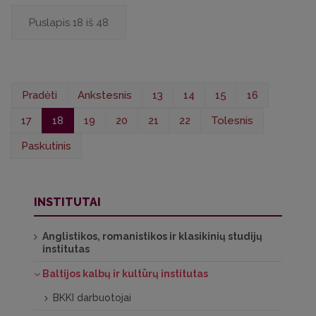
Puslapis 18 iš 48
Pradėti
Ankstesnis
13
14
15
16
17
18
19
20
21
22
Tolesnis
Paskutinis
INSTITUTAI
Anglistikos, romanistikos ir klasikinių studijų
institutas
Baltijos kalbų ir kultūrų institutas
BKKI darbuotojai