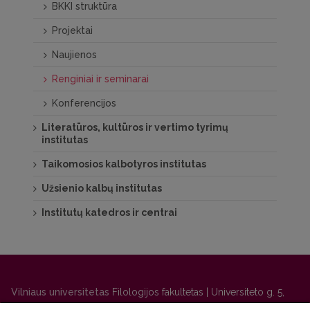
BKKI struktūra
Projektai
Naujienos
Renginiai ir seminarai
Konferencijos
Literatūros, kultūros ir vertimo tyrimų
institutas
Taikomosios kalbotyros institutas
Užsienio kalbų institutas
Institutų katedros ir centrai
Vilniaus universitetas
Filologijos fakultetas | Universiteto g. 5,
LT-01131 Vilnius