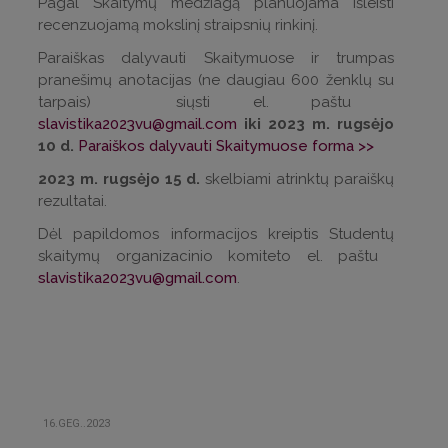
Pagal Skaitymų medžiagą planuojama išleisti
recenzuojamą mokslinį straipsnių rinkinį.
Paraiškas dalyvauti Skaitymuose ir trumpas
pranešimų anotacijas (ne daugiau 600 ženklų su
tarpais) siųsti el. paštu
slavistika2023vu@gmail.com
iki 2023 m. rugsėjo
10 d.
Paraiškos dalyvauti Skaitymuose forma >>
2023 m. rugsėjo 15 d.
skelbiami atrinktų paraiškų
rezultatai.
Dėl papildomos informacijos kreiptis Studentų
skaitymų organizacinio komiteto el. paštu
slavistika2023vu@gmail.com
.
16.GEG..2023