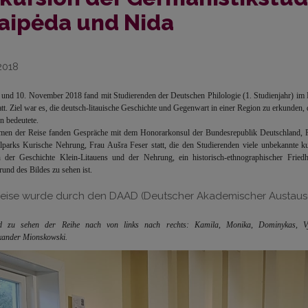
aipėda und Nida
.2018
und 10. November 2018 fand mit Studierenden der Deutschen Philologie (1. Studienjahr) i
att. Ziel war es, die deutsch-litauische Geschichte und Gegenwart in einer Region zu erkunden, d
n bedeutete.
en der Reise fanden Gespräche mit dem Honorarkonsul der Bundesrepublik Deutschland, Pro
lparks Kurische Nehrung, Frau Aušra Feser statt, die den Studierenden viele unbekannte ku
 der Geschichte Klein-Litauens und der Nehrung, ein historisch-ethnographischer Fri
rund des Bildes zu sehen ist.
Reise wurde durch den DAAD (Deutscher Akademischer Austausch
d zu sehen der Reihe nach von links nach rechts: Kamila, Monika, Dominykas, Vyta
xander
Mionskowski.