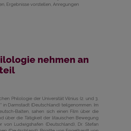
en, Ergebnisse vorstellen, Anregungen
ilologie nehmen an
teil
 Philologie der Universität Vilnius (2. und 3.
8“ in Darmstadt (Deutschland) teilgenommen. Im
utsch-Balten, sahen sich einen Film über die
nd über die Tätigkeit der litauischen Bewegung
er von Ludwigshafen (Deutschland), Dr. Stefan
hen (Deutschland), Brigitte von Engelhardt von