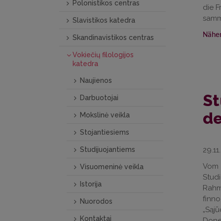
Polonistikos centras
die F
samme
Slavistikos katedra
Näher
Skandinavistikos centras
Vokiečių filologijos
katedra
Naujienos
St
Darbuotojai
de
Mokslinė veikla
Stojantiesiems
Studijuojantiems
29.11
Vom 2
Visuomeninė veikla
Studi
Istorija
Rahm
finno
Nuorodos
„Sąj
Kontaktai
Donec