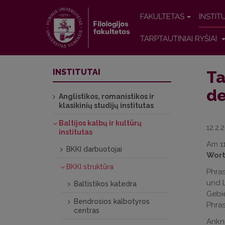
FAKULTETAS
INSTIT
TARPTAUTINIAI RYŠIAI
INSTITUTAI
Ta
de
Anglistikos, romanistikos ir
klasikinių studijų institutas
Baltijos kalbų ir kultūrų
12.2.
institutas
Am 11
BKKI darbuotojai
Wort
BKKI struktūra
Phra
und L
Baltistikos katedra
Gebie
Bendrosios kalbotyros
Phra
centras
Anknü