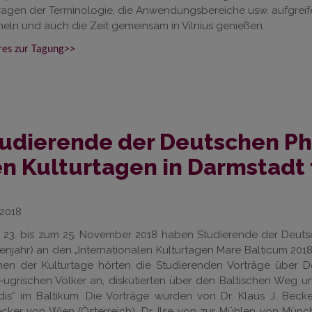
ragen der Terminologie, die Anwendungsbereiche usw. aufgreif
ln und auch die Zeit gemeinsam in Vilnius genießen.
es zur Tagung>>
udierende der Deutschen Ph
n Kulturtagen in Darmstadt 
.2018
3. bis zum 25. November 2018 haben Studierende der Deutschen
enjahr) an den „Internationalen Kulturtagen Mare Balticum 201
en der Kulturtage hörten die Studierenden Vorträge über De
-ugrischen Völker an, diskutierten über den Baltischen Weg u
ūdis“ im Baltikum. Die Vorträge wurden von Dr. Klaus J. Beck
ker von Wien (Österreich), Dr. Ilse von zur Mühlen von Münc