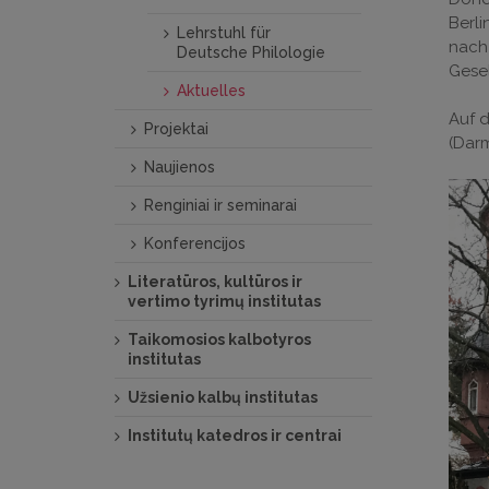
Berli
Lehrstuhl für
nach
Deutsche Philologie
Gesel
Aktuelles
Auf d
Projektai
(Darm
Naujienos
Renginiai ir seminarai
Konferencijos
Literatūros, kultūros ir
vertimo tyrimų institutas
Taikomosios kalbotyros
institutas
Užsienio kalbų institutas
Institutų katedros ir centrai