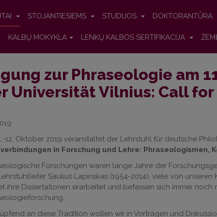
UTAI
STOJANTIESIEMS
STUDIJOS
DOKTORANTŪRA
KALBŲ MOKYKLA
LENKŲ KALBOS SERTIFIKACIJA
ŽEM
gung zur Phraseologie am 11
r Universität Vilnius: Call fo
2019
.-12. Oktober 2019 veranstaltet der Lehrstuhl für deutsche Phi
verbindungen in Forschung und Lehre: Phraseologismen, K
seologische Forschungen waren lange Jahre der Forschungs
ehrstuhlleiter Saulius Lapinskas (1954-2014), viele von unsere
t ihre Dissertationen erarbeitet und befassen sich immer noc
seologieforschung.
pfend an diese Tradition wollen wir in Vorträgen und Diskuss