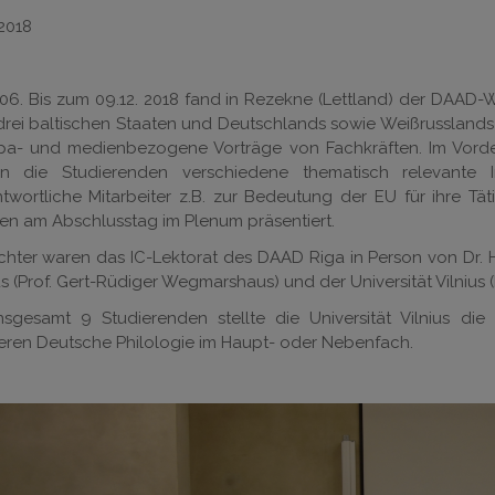
.2018
6. Bis zum 09.12. 2018 fand in Rezekne (Lettland) der DAAD-
drei baltischen Staaten und Deutschlands sowie Weißrusslands
pa- und medienbezogene Vorträge von Fachkräften. Im Vorde
n die Studierenden verschiedene thematisch relevante 
twortliche Mitarbeiter z.B. zur Bedeutung der EU für ihre Tät
en am Abschlusstag im Plenum präsentiert.
chter waren das IC-Lektorat des DAAD Riga in Person von Dr. 
us (Prof. Gert-Rüdiger Wegmarshaus) und der Universität Vilnius 
insgesamt 9 Studierenden stellte die Universität Vilnius di
eren Deutsche Philologie im Haupt- oder Nebenfach.