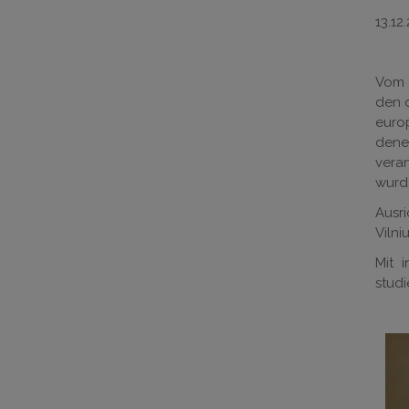
13.12
Vom 0
den 
euro
dene
veran
wurd
Ausri
Vilni
Mit 
studi