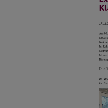
Kl
15.11
Am 09. 
Nida st
Natione
Im Rahm
Nationa
Museen
Hinterg
Die 
Im Bil
Dr.
Ale