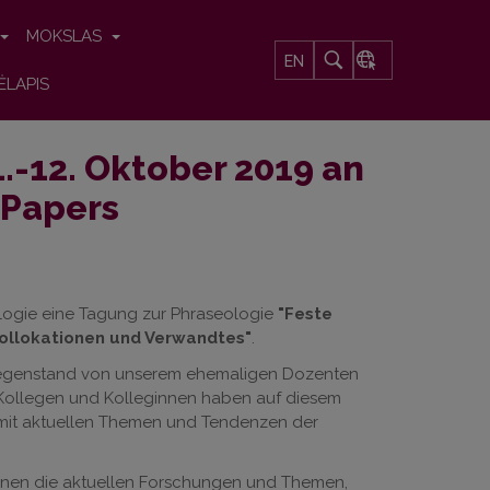
MOKSLAS
EN
ĖLAPIS
.-12. Oktober 2019 an
r Papers
lologie eine Tagung zur Phraseologie
"Feste
ollokationen und Verwandtes"
.
gegenstand von unserem ehemaligen Dozenten
n Kollegen und Kolleginnen haben auf diesem
h mit aktuellen Themen und Tendenzen der
ionen die aktuellen Forschungen und Themen,