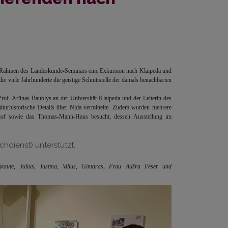
m Rahmen des Landeskunde-Seminars eine Exkursion nach Klaipėda und
ie viele Jahrhunderte die geistige Schnittstelle der damals benachbarten
f. Arūnas Baublys an der Universität Klaipeda und der Leiterin des
lturhistorische Details über Nida vermittelte. Zudem wurden mehrere
edhof sowie das Thomas-Mann-Haus besucht, dessen Ausstellung im
dienst) unterstützt.
ute, Julius, Justina, Vilius, Gintaras, Frau Aušra Feser und