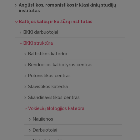
Anglistikos, romanistikos ir klasikinių studijų
institutas
Baltijos kalbų ir kultūrų institutas
BKKI darbuotojai
BKKI struktūra
Baltistikos katedra
Bendrosios kalbotyros centras
Polonistikos centras
Slavistikos katedra
Skandinavistikos centras
Vokiečių filologijos katedra
Naujienos
Darbuotojai