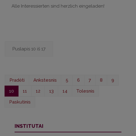
Alle Interessierten sind herzlich eingeladen!
Puslapis 10 iš 17
Pradėti
Ankstesnis
5
6
7
8
9
10
11
12
13
14
Tolesnis
Paskutinis
INSTITUTAI