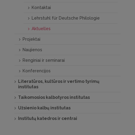
Kontaktai
Lehrstuhl für Deutsche Philologie
Aktuelles
Projektai
Naujienos
Renginiai ir seminarai
Konferencijos
Literatūros, kultūros ir vertimo tyrimų
institutas
Taikomosios kalbotyros institutas
Užsienio kalbų institutas
Institutų katedros ir centrai