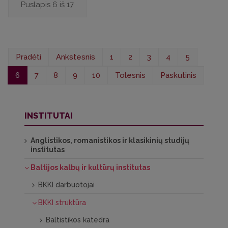
Puslapis 6 iš 17
Pradėti
Ankstesnis
1
2
3
4
5
6
7
8
9
10
Tolesnis
Paskutinis
INSTITUTAI
Anglistikos, romanistikos ir klasikinių studijų
institutas
Baltijos kalbų ir kultūrų institutas
BKKI darbuotojai
BKKI struktūra
Baltistikos katedra