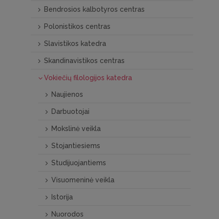
Bendrosios kalbotyros centras
Polonistikos centras
Slavistikos katedra
Skandinavistikos centras
Vokiečių filologijos katedra
Naujienos
Darbuotojai
Mokslinė veikla
Stojantiesiems
Studijuojantiems
Visuomeninė veikla
Istorija
Nuorodos