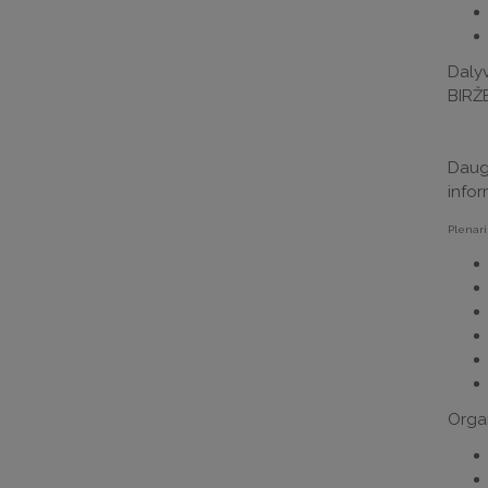
Dalyv
BIRŽE
Daug
infor
Plenari
Organ