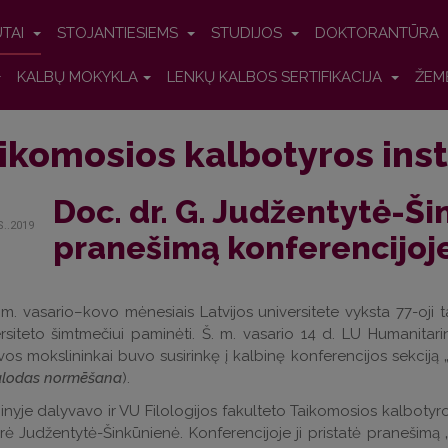
UTAI
STOJANTIESIEMS
STUDIJOS
DOKTORANTŪRA
KALBŲ MOKYKLA
LENKŲ KALBOS SERTIFIKACIJA
ŽEM
ikomosios kalbotyros inst
Doc. dr. G. Judžentytė-Ši
S..2019
pranešimą konferencijoj
m. vasario–kovo mėnesiais Latvijos universitete vyksta 77-oji ta
rsiteto šimtmečiui paminėti. Š. m. vasario 14 d. LU Humanitarini
vos mokslininkai buvo susirinkę į kalbinę konferencijos sekciją 
alodas normēšana
).
nyje dalyvavo ir VU Filologijos fakulteto Taikomosios kalbotyro
rė Judžentytė-Šinkūnienė. Konferencijoje ji pristatė praneš