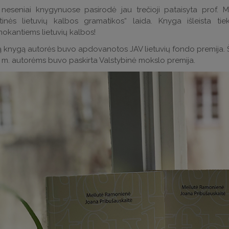
i neseniai knygynuose pasirodė jau trečioji pataisyta prof. 
tinės lietuvių kalbos gramatikos“ laida. Knyga išleista tie
okantiems lietuvių kalbos!
ą knygą autorės buvo apdovanotos JAV lietuvių fondo premija. Šis 
m. autorėms buvo paskirta Valstybinė mokslo premija.