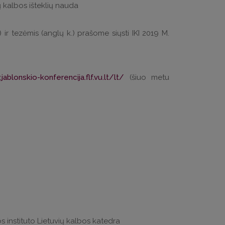
ių kalbos išteklių nauda
ir tezėmis (anglų k.) prašome siųsti IKI 2019 M.
ablonskio-konferencija.flf.vu.lt/lt/
(šiuo metu
os instituto Lietuvių kalbos katedra