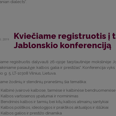
anian dialects“.
Kviečiame registruotis į 
S..2019
Jablonskio konferenciją
iame registruotis dalyvauti 26-ojoje tarptautinėje mokslinėje 
aikiniame pasaulyje: kalbos galia ir prestižas“. Konferencija vyks 
io g. 5, LT-10308 Vilnius, Lietuva.
ame žodinių ir stendinių pranešimų šia tematika:
Kalbinė įvairovė kalbose, tarmėse ir kalbinėse bendruomenėse
Kalbos vartosenos ypatumai ir norminimas
Bendrinės kalbos ir tarmių bei kitų kalbos atmainų santykiai
Kalbos politikos, ideologijos ir praktikos aktualijos ir iššūkiai
Kalbos galios ir prestižo dinamika