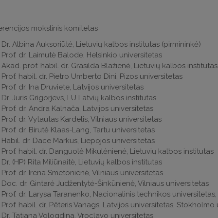
rencijos mokslinis komitetas
Dr. Albina Auksoriūtė, Lietuvių kalbos institutas (pirmininkė)
Prof. dr. Laimutė Balodė, Helsinkio universitetas
Akad. prof. habil. dr. Grasilda Blažienė, Lietuvių kalbos institutas
Prof. habil. dr. Pietro Umberto Dini, Pizos universitetas
Prof. dr. Ina Druviete, Latvijos universitetas
Dr. Juris Grigorjevs, LU Latvių kalbos institutas
Prof. dr. Andra Kalnača, Latvijos universitetas
Prof. dr. Vytautas Kardelis, Vilniaus universitetas
Prof. dr. Birutė Klaas-Lang, Tartu universitetas
Habil. dr. Dace Markus, Liepojos universitetas
Prof. habil. dr. Danguolė Mikulėnienė, Lietuvių kalbos institutas
Dr. (HP) Rita Miliūnaitė, Lietuvių kalbos institutas
Prof. dr. Irena Smetonienė, Vilniaus universitetas
Doc. dr. Gintarė Judžentytė-Šinkūnienė, Vilniaus universitetas
Prof. dr. Larysa Taranenko, Nacionalinis technikos universitetas, 
Prof. habil. dr. Pēteris Vanags, Latvijos universitetas, Stokholmo
Dr. Tatjana Vologdina, Vroclavo universitetas