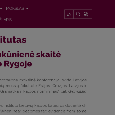
MOKSLAS
EN
ĖLAPIS
itutas
nkūnienė skaitė
e Rygoje
rptautinė mokslinė konferencija, skirta Latvijos
ų mokslų fakultete Estijos, Gruzijos, Latvijos ir
„Gramatika ir kalbos norminimas“ (lat.
Gramatika
s instituto Lietuvių kalbos katedros docentė dr.
imą „When near becomes far: evidence from some