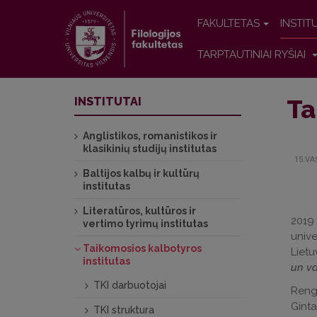
FAKULTETAS
INSTIT
TARPTAUTINIAI RYŠIAI
Ta
INSTITUTAI
Anglistikos, romanistikos ir
klasikinių studijų institutas
15.VA
Baltijos kalbų ir kultūrų
institutas
Literatūros, kultūros ir
2019 
vertimo tyrimų institutas
unive
Taikomosios kalbotyros
Lietu
institutas
un v
TKI darbuotojai
Rengi
Ginta
TKI struktura