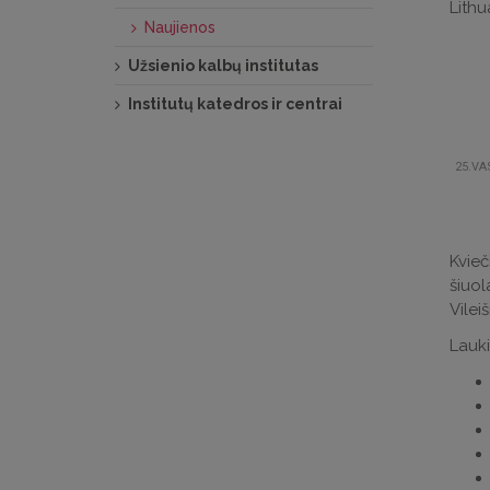
Lithu
Naujienos
Užsienio kalbų institutas
Institutų katedros ir centrai
25.VA
Kvieč
šiuol
Vileiš
Lauki