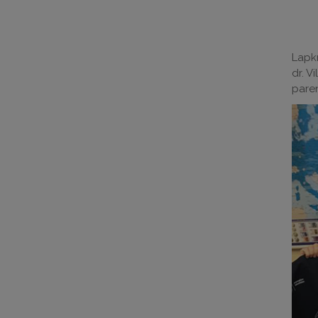
Lapkr
dr. V
paren