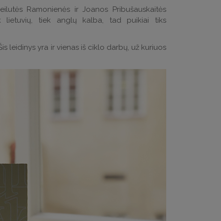
Meilutės Ramonienės ir Joanos Pribušauskaitės
k lietuvių, tiek anglų kalba, tad puikiai tiks
leidinys yra ir vienas iš ciklo darbų, už kuriuos