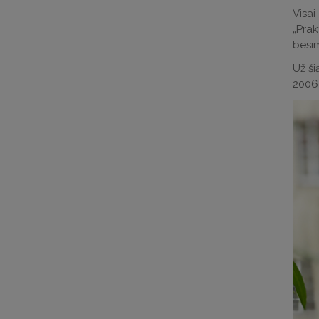
Visa
„Prak
besim
Už ši
2006 