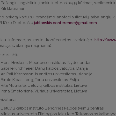
Pažangių lingvistinių įrankių ir el. paslaugų kūrimas, skaitmenin
Kiti klausimai
io anketą kartu su pranešimo anotacija (lietuvių arba anglų k.) 
LIO 10 D. el. paštu
jablonskis.conference@gmail.com
.
iau informacijos rasite konferencijos svetainėje
http://www.j
macija svetainėje naujinama).
niai pranešėjai
Frans Hinskens, Meertenso institutas, Nyderlandai
Sabine Kirchmeier, Danų kalbos valdyba, Danija
Ari Páll Kristinsson, Islandijos universitetas, Islandija
Birutė Klaas-Lang, Tartu universitetas, Estija
Rita Miliūnaitė, Lietuvių kalbos institutas, Lietuva
Irena Smetonienė, Vilniaus universitetas, Lietuva
izatoriai:
Lietuvių kalbos instituto Bendrinės kalbos tyrimų centras
Vilniaus universiteto Filologijos fakulteto Taikomosios kalbotyr