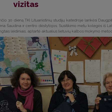
vizitas
ičio 30 dieną TKI Lituanistinių studijų katedroje lankėsi Daugpil
ilma Šaudina ir centro dėstytojos. Susitikimo metu kolegės iš Lat
gtais leidiniais, aptartė aktualius lietuvių kalbos mokymo metod