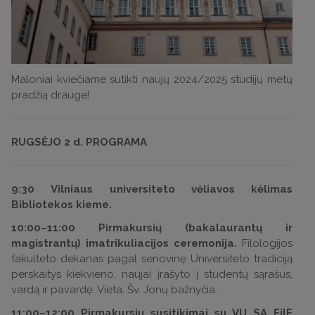
Maloniai kviečiame sutikti naujų 2024/2025 studijų metų
pradžią drauge!
RUGSĖJO 2 d. PROGRAMA
9:30 Vilniaus universiteto vėliavos kėlimas
Bibliotekos kieme.
10:00–11:00 Pirmakursių (bakalaurantų ir
magistrantų) imatrikuliacijos ceremonija.
Filologijos
fakulteto dekanas pagal senovinę Universiteto tradiciją
perskaitys kiekvieno, naujai įrašyto į studentų sąrašus,
vardą ir pavardę. Vieta: Šv. Jonų bažnyčia.
11:00–12:00 Pirmakursių susitikimai su VU SA FilF