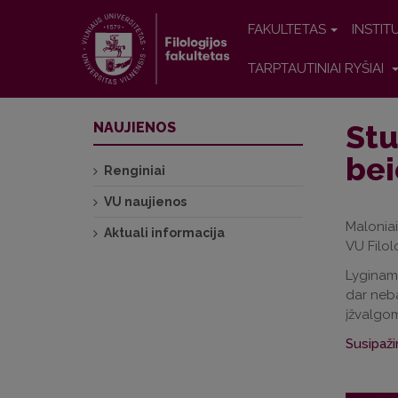
FAKULTETAS
INSTIT
TARPTAUTINIAI RYŠIAI
Stu
NAUJIENOS
bei
Renginiai
VU naujienos
Maloniai
Aktuali informacija
VU Filol
Lyginamų
dar neba
įžvalgom
Susipaži