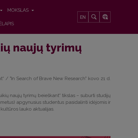
MOKSLAS
EN
ĖLAPIS
ių naujų tyrimų
nt“ / "In Search of Brave New Research" kovo 21 d.
ių naujų tyrimų beieškant“ tikslas – suburti studijų
metus) apgynusius studentus pasidalinti idėjomis ir
 kultūros lauko aktualijas.