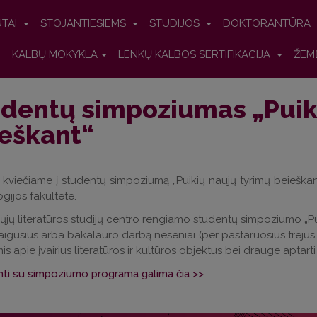
UTAI
STOJANTIESIEMS
STUDIJOS
DOKTORANTŪRA
KALBŲ MOKYKLA
LENKŲ KALBOS SERTIFIKACIJA
ŽEM
dentų simpoziumas „Puik
eškant“
 kviečiame į studentų simpoziumą „Puikių naujų tyrimų beieška
ogijos fakultete.
jų literatūros studijų centro rengiamo studentų simpoziumo „Puik
igusius arba bakalauro darbą neseniai (per pastaruosius trejus 
is apie įvairius literatūros ir kultūros objektus bei drauge aptarti
nti su simpoziumo programa galima čia >>