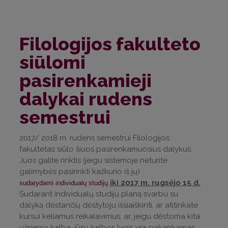
Filologijos fakulteto
siūlomi
pasirenkamieji
dalykai rudens
semestrui
2017/ 2018 m. rudens semestrui Filologijos
fakultetas siūlo šiuos pasirenkamuosius dalykus.
Juos galite rinktis (jeigu sistemoje neturite
galimybės pasirinkti kažkurio iš jų)
iki 2017 m. rugsėjo 15 d.
sudarydami individualų studijų
Sudarant individualų studijų planą svarbu su
dalyką dėstančių dėstytoju išsiaiškinti, ar atitinkate
kursui keliamus reikalavimus, ar, jeigu dėstoma kita
užsienio kalba, jūsų kalbos lygis yra pakankamas