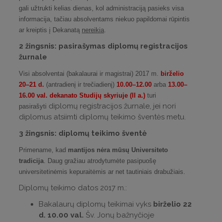
gali užtrukti kelias dienas, kol administraciją pasieks visa
informacija, tačiau absolventams niekuo papildomai rūpintis
ar kreiptis į Dekanatą
nereikia
.
2 žingsnis: pasirašymas diplomų registracijos
žurnale
Visi absolventai (bakalaurai ir magistrai) 2017 m.
birželio
20–21 d.
(antradienį ir trečiadienį)
10.00–12.00
arba
13.00–
16.00 val.
dekanato Studijų skyriuje (II a.)
turi
diplomų registracijos žurnale, jei nori
pasirašyti
diplomus atsiimti diplomų teikimo šventės metu.
3 žingsnis: diplomų teikimo šventė
Primename, kad
mantijos nėra mūsų Universiteto
tradicija
. Daug gražiau atrodytumėte pasipuošę
universitetinėmis kepuraitėmis ar net tautiniais drabužiais.
Diplomų teikimo datos 2017 m.:
Bakalaurų diplomų teikimai vyks
birželio 22
d. 10.00 val.
Šv. Jonų bažnyčioje