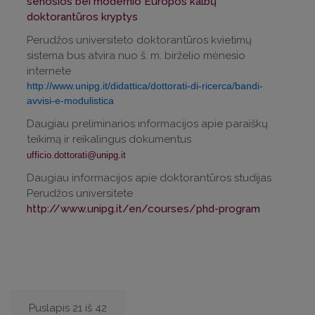
senosios bei modernio Europos kalbų
doktorantūros kryptys
Perudžos universiteto doktorantūros kvietimų
sistema bus atvira nuo š. m. birželio mėnesio
internete
http://www.unipg.it/didattica/dottorati-di-ricerca/bandi-
avvisi-e-modulistica
Daugiau preliminarios informacijos apie paraiškų
teikimą ir reikalingus dokumentus
ufficio.dottorati@unipg.it
Daugiau informacijos apie doktorantūros studijas
Perudžos universitete
http://www.unipg.it/en/courses/phd-program
Puslapis 21 iš 42