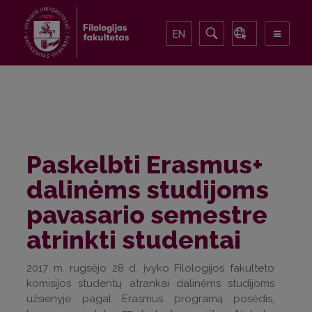
EN
Paskelbti Erasmus+
dalinėms studijoms
pavasario semestre
atrinkti studentai
2017 m. rugsėjo 28 d. įvyko Filologijos fakulteto
komisijos studentų atrankai dalinėms studijoms
užsienyje pagal Erasmus programą posėdis,