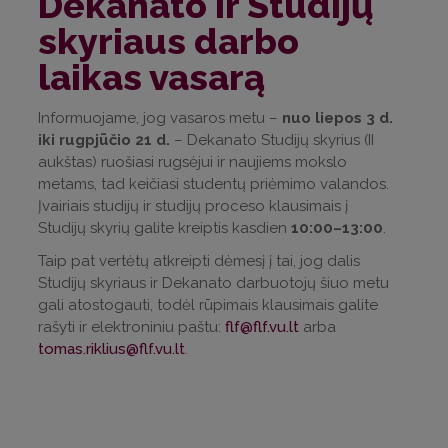
Dekanato ir Studijų
skyriaus darbo
laikas vasarą
Informuojame, jog vasaros metu –
nuo liepos 3 d.
iki rugpjūčio 21 d.
– Dekanato Studijų skyrius (II
aukštas) ruošiasi rugsėjui ir naujiems mokslo
metams, tad keičiasi studentų priėmimo valandos.
Įvairiais studijų ir studijų proceso klausimais į
Studijų skyrių galite kreiptis kasdien
10:00–13:00
.
Taip pat vertėtų atkreipti dėmesį į tai, jog dalis
Studijų skyriaus ir Dekanato darbuotojų šiuo metu
gali atostogauti, todėl rūpimais klausimais galite
rašyti ir elektroniniu paštu:
flf@flf.vu.lt
arba
tomas.riklius@flf.vu.lt
.