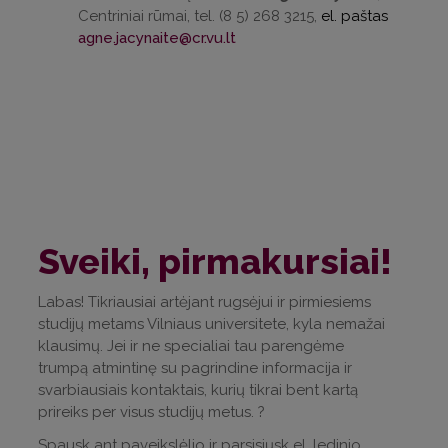
Centriniai rūmai, tel. (8 5) 268 3215,
el. paštas
agne.jacynaite@cr.vu.lt
Sveiki, pirmakursiai!
Labas! Tikriausiai artėjant rugsėjui ir pirmiesiems
studijų metams Vilniaus universitete, kyla nemažai
klausimų. Jei ir ne specialiai tau parengėme
trumpą atmintinę su pagrindine informacija ir
svarbiausiais kontaktais, kurių tikrai bent kartą
prireiks per visus studijų metus. ?
Spausk ant paveikslėlio ir parsisiųsk el. ledinio