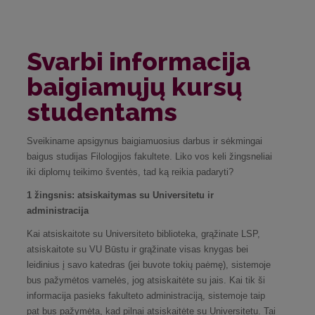
Svarbi informacija
baigiamųjų kursų
studentams
Sveikiname apsigynus baigiamuosius darbus ir sėkmingai
baigus studijas Filologijos fakultete. Liko vos keli žingsneliai
iki diplomų teikimo šventės, tad ką reikia padaryti?
1 žingsnis: atsiskaitymas su Universitetu ir
administracija
Kai atsiskaitote su Universiteto biblioteka, grąžinate LSP,
atsiskaitote su VU Būstu ir grąžinate visas knygas bei
leidinius į savo katedras (jei buvote tokių paėmę), sistemoje
bus pažymėtos varnelės, jog atsiskaitėte su jais. Kai tik ši
informacija pasieks fakulteto administraciją, sistemoje taip
pat bus pažymėta, kad pilnai atsiskaitėte su Universitetu. Tai