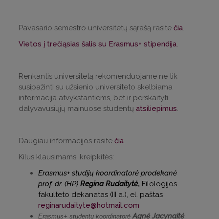
Pavasario semestro universitetų sąrašą rasite
čia
.
Vietos į trečiąsias šalis su Erasmus+ stipendija.
Renkantis universitetą rekomenduojame ne tik
susipažinti su užsienio universiteto skelbiama
informacija atvykstantiems, bet ir perskaityti
dalyvavusiųjų mainuose studentų
atsiliepimus
.
Daugiau informacijos rasite
čia
.
Kilus klausimams, kreipkitės:
Erasmus+ studijų koordinatorė prodekanė
prof. dr. (HP)
Regina Rudaitytė
,
Filologijos
fakulteto dekanatas (III a.),
el. paštas
reginarudaityte@hotmail.com
Agnė Jacynaitė
,
Erasmus+ studentų koordinatorė