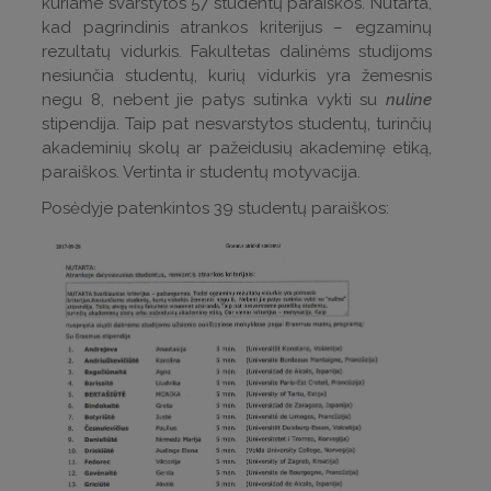
kuriame svarstytos 57 studentų paraiškos. Nutarta,
kad pagrindinis atrankos kriterijus – egzaminų
rezultatų vidurkis. Fakultetas dalinėms studijoms
nesiunčia studentų, kurių vidurkis yra žemesnis
negu 8, nebent jie patys sutinka vykti su
nuline
stipendija. Taip pat nesvarstytos studentų, turinčių
akademinių skolų ar pažeidusių akademinę etiką,
paraiškos. Vertinta ir studentų motyvacija.
Posėdyje patenkintos 39 studentų paraiškos: