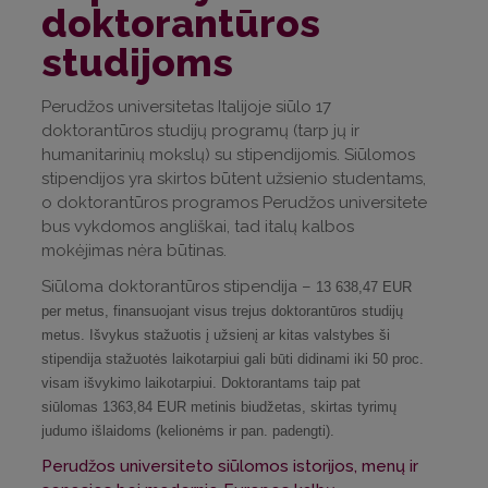
doktorantūros
studijoms
Perudžos universitetas Italijoje siūlo 17
doktorantūros studijų programų (tarp jų ir
humanitarinių mokslų) su stipendijomis. Siūlomos
stipendijos yra skirtos būtent užsienio studentams,
o doktorantūros programos Perudžos universitete
bus vykdomos angliškai, tad italų kalbos
mokėjimas nėra būtinas.
Siūloma doktorantūros stipendija –
13 638,47 EUR
per metus, finansuojant visus trejus doktorantūros studijų
metus. Išvykus stažuotis į užsienį ar kitas valstybes ši
stipendija stažuotės laikotarpiui gali būti didinami iki 50 proc.
visam išvykimo laikotarpiui. Doktorantams taip pat
siūlomas
1363,84 EUR metinis biudžetas, skirtas tyrimų
judumo išlaidoms (kelionėms ir pan. padengti).
Perudžos universiteto siūlomos istorijos, menų ir