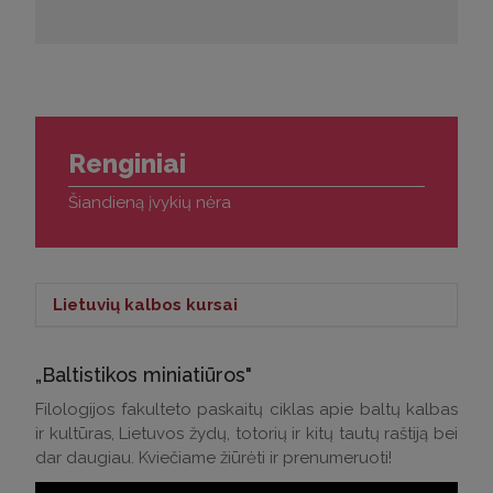
Renginiai
Šiandieną įvykių nėra
Lietuvių kalbos kursai
Lietuvių kalbos kursai >
„Baltistikos miniatiūros"
Kontaktai klausimams:
Filologijos fakulteto paskaitų ciklas apie baltų kalbas
ir kultūras, Lietuvos žydų, totorių ir kitų tautų raštiją bei
Tel.: (0 5) 268 7214
dar daugiau. Kviečiame žiūrėti ir prenumeruoti!
El. p.:
andrius.apinis@flf.vu.lt