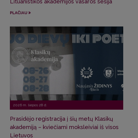
Lituanistikos akademijos vasaros sesija
Pro
Sve
PLAČIAU
Latv
PLA
2026 m. liepos 28 d.
Prasidėjo registracija į šių metų Klasikų
2026
akademiją – kviečiami moksleiviai iš visos
Lietuvos
Pro