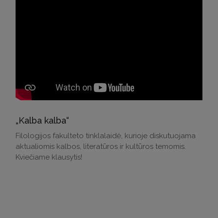
„Kalba kalba“
Filologijos fakulteto tinklalaidė, kurioje diskutuojama
aktualiomis kalbos, literatūros ir kultūros temomis.
Kviečiame klausytis!