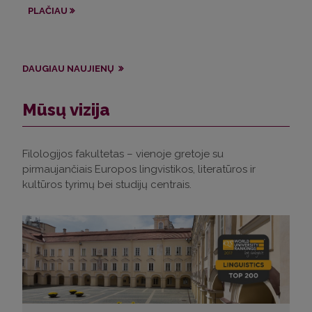
ap
PLAČIAU
PL
DAUGIAU NAUJIENŲ
Mūsų vizija
Filologijos fakultetas – vienoje gretoje su
pirmaujančiais Europos lingvistikos, literatūros ir
kultūros tyrimų bei studijų centrais.