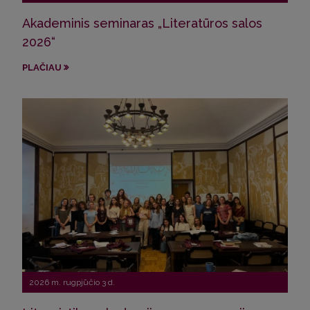
Akademinis seminaras „Literatūros salos
VU s
2026“
ir 
PLAČIAU
PLA
2026 m. rugpjūčio 3 d.
202