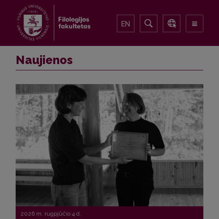
EN
Naujienos
2026 m. rugpjūčio 4 d.
2026