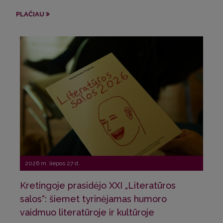
Sve
PLAČIAU
Pri
PLA
2026 m. liepos 27 d.
Kretingoje prasidėjo XXI „Literatūros
20
salos“: šiemet tyrinėjamas humoro
vaidmuo literatūroje ir kultūroje
La