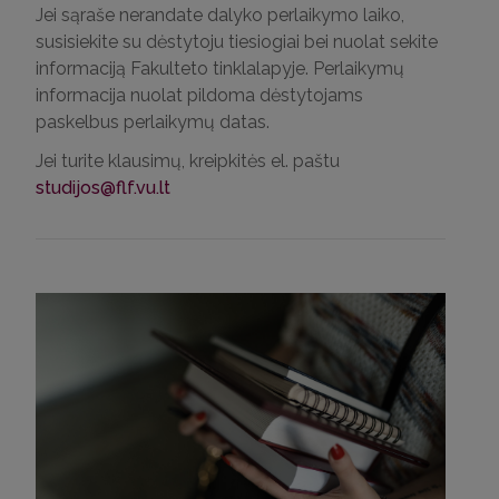
Jei sąraše nerandate dalyko perlaikymo laiko,
susisiekite su dėstytoju tiesiogiai bei nuolat sekite
informaciją Fakulteto tinklalapyje. Perlaikymų
informacija nuolat pildoma dėstytojams
paskelbus perlaikymų datas.
Jei turite klausimų, kreipkitės el. paštu
studijos@flf.vu.lt