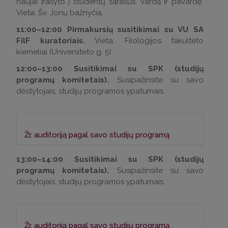
naujai įrašyto į studentų sąrašus, vardą ir pavardę.
Vieta: Šv. Jonų bažnyčia.
11:00–12:00 Pirmakursių susitikimai su VU SA
FilF kuratoriais.
Vieta: Filologijos fakulteto
kiemeliai (Universiteto g. 5)
12:00–13:00 Susitikimai su SPK (studijų
programų komitetais).
Susipažinsite su savo
dėstytojais, studijų programos ypatumais.
Žr. auditoriją pagal savo studijų programą
Anglų filologija – 92 (Z. Zinkevičiaus) aud.
13:00–14:00 Susitikimai su SPK (studijų
programų komitetais).
Susipažinsite su savo
Anglų ir kita užsienio (ispanų / prancūzų) kalba
dėstytojais, studijų programos ypatumais.
– K. Donelaičio aud.; Anglų ir kita užsienio
(vokiečių) kalba studentai –
115 A aud
.
Ispanų filologija – 109 aud.
Žr. auditoriją pagal savo studijų programą