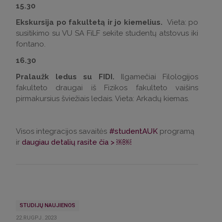
15.30
Ekskursija po fakultetą ir jo kiemelius.
Vieta: po
susitikimo su VU SA FiLF sekite studentų atstovus iki
fontano.
16.30
Pralaužk ledus su FIDI.
Ilgamečiai Filologijos
fakulteto draugai iš Fizikos fakulteto vaišins
pirmakursius šviežiais ledais. Vieta: Arkadų kiemas.
Visos integracijos savaitės
#studentAUK
programą
ir
daugiau detalių rasite čia > ￼￼
STUDIJŲ NAUJIENOS
22.RUGPJ..2023