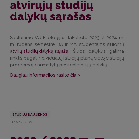
atvirųjų studijų
dalykų sąrašas
Skelbiame VU Filologijos fakultete 2023 / 2024 m.
m. rudens semestre BA ir MA studentams siūlomų
atvirų studijų dalykų sąrašą
. Šiuos dalykus galima
rinktis pagal individualųjį studijų planą vietoje studijų
programoje numatytų pasirenkamųjų dalykų.
Daugiau informacijos rasite čia >
STUDIJŲ NAUJIENOS
14.VAS..2023