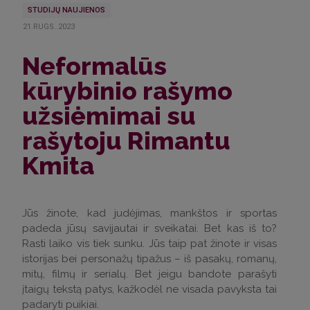
STUDIJŲ NAUJIENOS
21.RUGS..2023
Neformalūs
kūrybinio rašymo
užsiėmimai su
rašytoju Rimantu
Kmita
Jūs žinote, kad judėjimas, mankštos ir sportas
padeda jūsų savijautai ir sveikatai. Bet kas iš to?
Rasti laiko vis tiek sunku. Jūs taip pat žinote ir visas
istorijas bei personažų tipažus – iš pasakų, romanų,
mitų, filmų ir serialų. Bet jeigu bandote parašyti
įtaigų tekstą patys, kažkodėl ne visada pavyksta tai
padaryti puikiai.