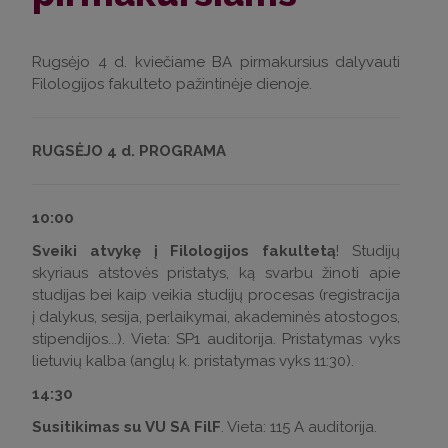
Rugsėjo 4 d. kviečiame BA pirmakursius dalyvauti
Filologijos fakulteto pažintinėje dienoje.
RUGSĖJO 4 d. PROGRAMA
10:00
Sveiki atvykę į Filologijos fakultetą
! Studijų
skyriaus atstovės pristatys, ką svarbu žinoti apie
studijas bei kaip veikia studijų procesas (registracija
į dalykus, sesija, perlaikymai, akademinės atostogos,
stipendijos...). Vieta: SP1 auditorija. Pristatymas vyks
lietuvių kalba (anglų k. pristatymas vyks 11:30).
14:30
Susitikimas su VU SA FilF
. Vieta: 115 A auditorija.