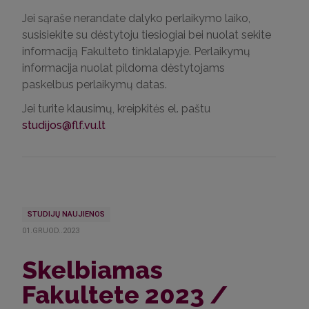
Jei sąraše nerandate dalyko perlaikymo laiko,
susisiekite su dėstytoju tiesiogiai bei nuolat sekite
informaciją Fakulteto tinklalapyje. Perlaikymų
informacija nuolat pildoma dėstytojams
paskelbus perlaikymų datas.
Jei turite klausimų, kreipkitės el. paštu
studijos@flf.vu.lt
STUDIJŲ NAUJIENOS
01.GRUOD..2023
Skelbiamas
Fakultete 2023 /