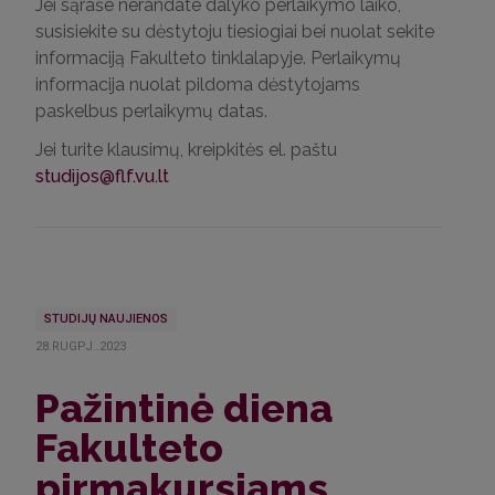
Jei sąraše nerandate dalyko perlaikymo laiko,
susisiekite su dėstytoju tiesiogiai bei nuolat sekite
informaciją Fakulteto tinklalapyje. Perlaikymų
informacija nuolat pildoma dėstytojams
paskelbus perlaikymų datas.
Jei turite klausimų, kreipkitės el. paštu
studijos@flf.vu.lt
STUDIJŲ NAUJIENOS
28.RUGPJ..2023
Pažintinė diena
Fakulteto
pirmakursiams