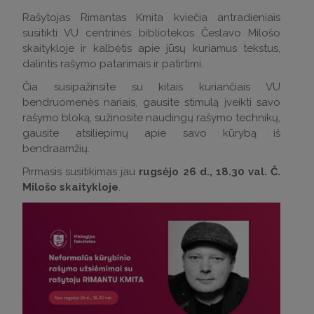
Rašytojas Rimantas Kmita kviečia antradieniais
susitikti VU centrinės bibliotekos Česlavo Milošo
skaitykloje ir kalbėtis apie jūsų kuriamus tekstus,
dalintis rašymo patarimais ir patirtimi.
Čia susipažinsite su kitais kuriančiais VU
bendruomenės nariais, gausite stimulą įveikti savo
rašymo bloką, sužinosite naudingų rašymo technikų,
gausite atsiliepimų apie savo kūrybą iš
bendraamžių.
Pirmasis susitikimas jau
rugsėjo 26 d., 18.30 val. Č.
Milošo skaitykloje
.