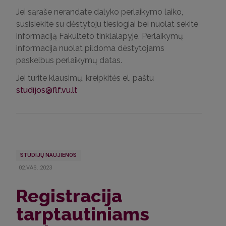
Jei sąraše nerandate dalyko perlaikymo laiko,
susisiekite su dėstytoju tiesiogiai bei nuolat sekite
informaciją Fakulteto tinklalapyje. Perlaikymų
informacija nuolat pildoma dėstytojams
paskelbus perlaikymų datas.
Jei turite klausimų, kreipkitės el. paštu
studijos@flf.vu.lt
STUDIJŲ NAUJIENOS
02.VAS..2023
Registracija
tarptautiniams