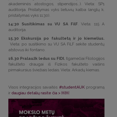
akademinės atostogos, stipendijos...). Vieta: SP1
auditorija. Pristatymas vyks lietuvių kalba (anglų k.
pristatymas vyks 11:30).
14:30
Susitikimas su VU SA FilF
. Vieta: 115 A
auditorija.
15.30
Ekskursija po fakultetą ir jo kiemelius.
Vieta: po susitikimo su VU SA FiLF sekite studentų
atstovus iki fontano.
16.30
Pralaužk ledus su FIDI.
Ilgamečiai Filologijos
fakulteto draugai iš Fizikos fakulteto vaišins
pirmakursius šviežiais ledais. Vieta: Arkadų kiemas.
Visos integracijos savaitės
#studentAUK
programą
ir
daugiau detalių rasite čia > ￼￼