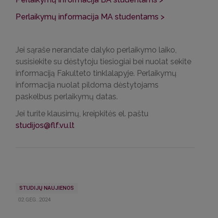
Perlaikymų informacija MA studentams >
Jei sąraše nerandate dalyko perlaikymo laiko,
susisiekite su dėstytoju tiesiogiai bei nuolat sekite
informaciją Fakulteto tinklalapyje. Perlaikymų
informacija nuolat pildoma dėstytojams
paskelbus perlaikymų datas.
Jei turite klausimų, kreipkitės el. paštu
studijos@flf.vu.lt
STUDIJŲ NAUJIENOS
02.GEG..2024