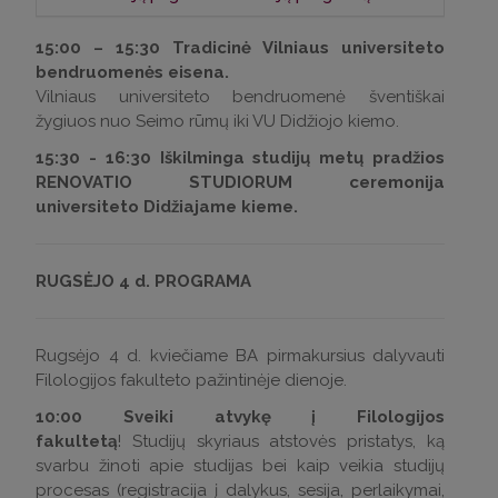
Italų filologija – ISC (Italų studijų centro) aud.
Klasikinė (lotynų ir senovės graikų) filologija –
Anglistika (Kalbotyra / Literatūra, lingvistika,
15:00 – 15:30 Tradicinė Vilniaus universiteto
K1 (J. Dumčiaus) aud.
kultūra / Medijų lingvistika) – 92 (Z.
bendruomenės eisena.
Zinkevičiaus) aud.
Vilniaus universiteto bendruomenė šventiškai
Lenkų filologija – 119 (A. Mickevičiaus) aud.
žygiuos nuo Seimo rūmų iki VU Didžiojo kiemo.
Intermedialios literatūros studijos – J.
Lietuvių filologija, Lietuvių filologija ir latvių /
Balkevičiaus aud.
15:30 - 16:30 Iškilminga studijų metų pradžios
estų kalba, Lietuvių filologija: kultūros ir medijų
RENOVATIO STUDIORUM ceremonija
studijos – 118 (V. Krėvės) aud.
Kalbotyra (bendroji / taikomoji) – K. Donelaičio
universiteto Didžiajame kieme.
aud.
Prancūzų filologija – 121 (R. Šumano) aud.
Klasikinės studijos – K1 (J. Dumčiaus) aud.
Skandinavistika (danų / švedų / norvegų /
RUGSĖJO 4 d. PROGRAMA
suomių) – 314 A-B aud.
Semiotika – 111 (A. J. Greimo) aud.
Vertimas (ispanų / lenkų / ukrainiečių k.) – V2
Vertimas (raštu / žodžiu) – V2 aud.
aud.
Rugsėjo 4 d. kviečiame BA pirmakursius dalyvauti
Filologijos fakulteto pažintinėje dienoje.
Vokiečių filologija – A9 aud. (Germanistikos
studijų kabinetas)
10:00
Sveiki atvykę į Filologijos
fakultetą
! Studijų skyriaus atstovės pristatys, ką
svarbu žinoti apie studijas bei kaip veikia studijų
procesas (registracija į dalykus, sesija, perlaikymai,