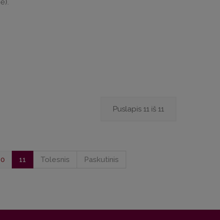
ė).
Puslapis 11 iš 11
10
11
Tolesnis
Paskutinis