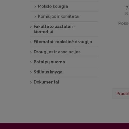
Mokslo kolegija
Komisijos ir komitetai
Posėd
Fakulteto pastatai ir
kiemeliai
Filomatai: mokslinė draugija
Draugijos ir asociacijos
Patalpų nuoma
Stiliaus knyga
Dokumentai
Pradėt