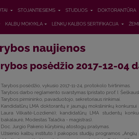
UTAI
STOJANTIESIEMS
STUDIJOS
DOKTORANTŪRA
KALBŲ MOKYKLA
LENKŲ KALBOS SERTIFIKACIJA
ŽEM
rybos naujienos
rybos posėdžio 2017-12-04 
Tarybos posėdžio, vykusio 2017-11-24, protokolo tvirtinimas.
Tarybos darbo reglamento svarstymas (pristato prof. I. Šeškaus
Tarybos pirmininko, pavaduotojo, sekretoriaus rinkimai.
Kandidatūrų LMA doktorantų ir jaunųjų mokslininkų konkursui sva
Laura Vilkaitė-Lozdienė); kandidatūrų LMA studentų konku
bakalaurė, Modestas Talačka - magistras).
Doc. Jurgio Pakerio kūrybinių atostogų prašymas.
Užsienio kalbų instituto I pakopos studijų programos „Anglų 