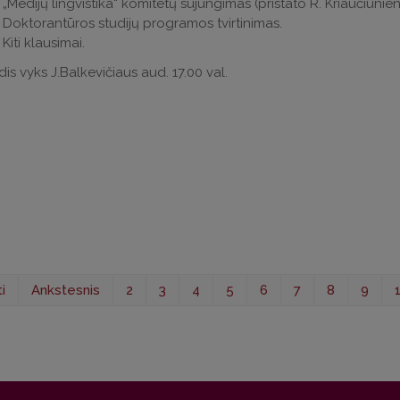
„Medijų lingvistika“ komitetų sujungimas (pristato R. Kriaučiūnien
Doktorantūros studijų programos tvirtinimas.
Kiti klausimai.
is vyks J.Balkevičiaus aud. 17.00 val.
i
Ankstesnis
2
3
4
5
6
7
8
9