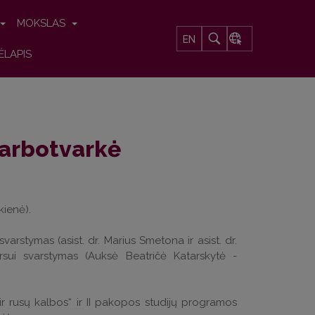
MOKSLAS
EN
ĖLAPIS
darbotvarkė
kienė).
rstymas (asist. dr. Marius Smetona ir asist. dr.
rsui svarstymas (Auksė Beatričė Katarskytė -
ir rusų kalbos“ ir II pakopos studijų programos