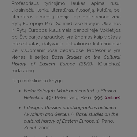
Profesoriaus tyrinėjimo laukas apima rusų,
ukrainiečių, lenkų literatūras, filosofiją, kultūrą bei
literatūros ir medijų teoriją, taip pat nacionalizmą
Rytų Europoje. Prof. Schmid rašo Rusijos, Ukrainos
ir Rytų Europos klausimais periodinėje Vokietijos
bei Šveicarijos spaudoje, yra žinomas kaip viešasis
intelektualas, dalyvauja aktualiuose kultūriniuose
bei visuomeniniuose debatuose. Profesorius yra
vienas iš serijos
Basel Studies on the Cultural
History of Eastern Europe (BSKO)
(Ciurichas)
redaktorių.
Tarp mokslininko knygų:
Fedor Sologub. Work and context.
(
= Slavica
Helvetica
, 49). Peter Lang, Bern 1995.
(online)
I-designs. Russian autobiographies between
Avvakum and Gercen.
(
= Basel studies on the
cultural history of Eastern Europe.
1). Pano,
Zurich 2000.