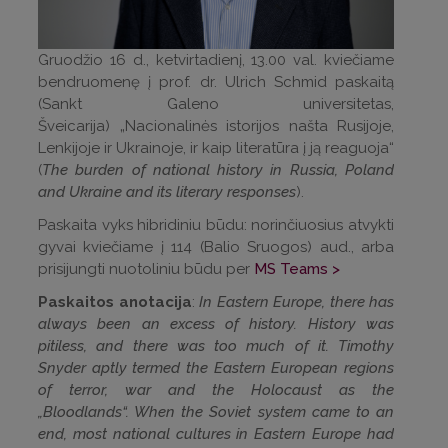
Gruodžio 16 d., ketvirtadienį, 13.00 val. kviečiame
bendruomenę į prof. dr. Ulrich Schmid paskaitą
(Sankt Galeno universitetas,
Šveicarija) „Nacionalinės istorijos našta Rusijoje,
Lenkijoje ir Ukrainoje, ir kaip literatūra į ją reaguoja“
(
The burden of national history in Russia, Poland
and Ukraine and its literary responses
).
Paskaita vyks hibridiniu būdu: norinčiuosius atvykti
gyvai kviečiame į 114 (Balio Sruogos) aud., arba
prisijungti nuotoliniu būdu per
MS Teams >
Paskaitos anotacija
:
In Eastern Europe, there has
always been an excess of history. History was
pitiless, and there was too much of it. Timothy
Snyder aptly termed the Eastern European regions
of terror, war and the Holocaust as the
„Bloodlands“. When the Soviet system came to an
end, most national cultures in Eastern Europe had