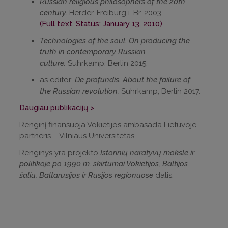
Russian religious philosophers of the 20th
century.
Herder, Freiburg i. Br. 2003.
(Full text. Status: January 13, 2010)
Technologies of the soul. On producing the
truth in contemporary Russian
culture.
Suhrkamp, Berlin 2015.
as editor:
De profundis. About the failure of
the Russian revolution.
Suhrkamp, Berlin 2017.
Daugiau publikacijų >
Renginį finansuoja Vokietijos ambasada Lietuvoje,
p
artneris – Vilniaus Universitetas.
Renginys yra projekto
Istorinių naratyvų moksle ir
politikoje po 1990 m. skirtumai Vokietijos, Baltijos
šalių, Baltarusijos ir Rusijos regionuose
dalis.