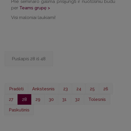
Prie seminaro galima prisijungti ir nuotoliniu būdu
per
Teams grupę >
Visi maloniai laukiami!
Puslapis 28 iš 48
Pradėti
Ankstesnis
23
24
25
26
27
28
29
30
31
32
Tolesnis
Paskutinis