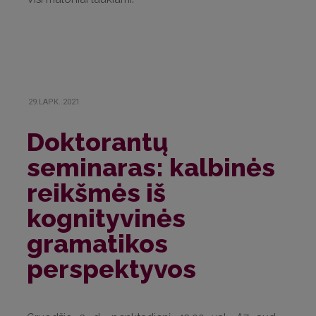
29.LAPK..2021
Doktorantų
seminaras: kalbinės
reikšmės iš
kognityvinės
gramatikos
perspektyvos