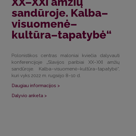
XX–XXI amžių
sandūroje. Kalba–
visuomenė–
kultūra–tapatybė“
Polonistikos centras maloniai kviečia dalyvauti
konferencijoje „Slavijos paribiai XX–XXI amžių
sandūroje. Kalba–visuomenė–kultūra–tapatybė“,
kuri vyks 2022 m. rugsėjo 8–10 d.
Daugiau informacijos >
Dalyvio anketa >