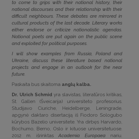
to come to grips with their national history, their
national discourses and their relationship with their
difficult neighbours. These debates are mirrored in
cultural products of the last decade. Literary works
either endorse or criticize nationalistic agendas.
National poets are put again on the public scene
and exploited for political purposes.
I will show examples from Russia, Poland and
Ukraine, discuss these literature based national
projects and engage in an outlook for the near
future.
Paskaita bus skaitoma
anglų kalba.
Dr. Ulrich Schmid
yra slavistas, literatūros kritikas,
St. Gallen (Šveicarija) universiteto profesorius.
Studijavo Ciuriche, Heidelberge, Leningrade,
apgynė daktaro disertaciją iš Fiodoro Sologubo
kūrybos Bazelio universitete. Yra dirbęs Harvardo,
Bochumo, Berno, Oslo ir kituose universitetuose.
2012 m. išrinktas
Academia Europaea
nariu.