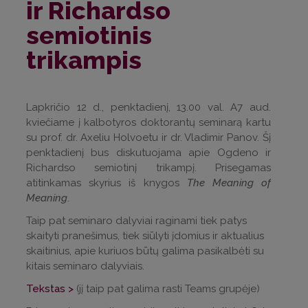
ir Richardso
semiotinis
trikampis
Lapkričio 12 d., penktadienį, 13.00 val. A7 aud.
kviečiame į kalbotyros doktorantų seminarą kartu
su prof. dr. Axeliu Holvoetu ir dr. Vladimir Panov. Šį
penktadienį bus diskutuojama apie Ogdeno ir
Richardso semiotinį trikampį. Prisegamas
atitinkamas skyrius iš knygos
The Meaning of
Meaning
.
Taip pat seminaro dalyviai raginami tiek patys
skaityti pranešimus, tiek siūlyti įdomius ir aktualius
skaitinius, apie kuriuos būtų galima pasikalbėti su
kitais seminaro dalyviais.
Tekstas >
(jį taip pat galima rasti Teams grupėje)