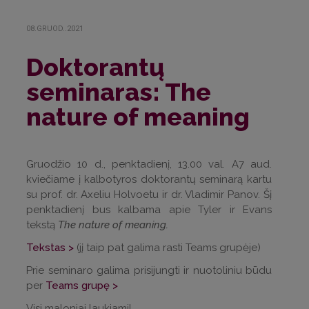
08.GRUOD..2021
Doktorantų
seminaras: The
nature of meaning
Gruodžio 10 d., penktadienį, 13.00 val. A7 aud.
kviečiame į kalbotyros doktorantų seminarą kartu
su prof. dr. Axeliu Holvoetu ir dr. Vladimir Panov. Šį
penktadienį bus kalbama apie Tyler ir Evans
tekstą
The nature of meaning.
Tekstas >
(jį taip pat galima rasti Teams grupėje)
Prie seminaro galima prisijungti ir nuotoliniu būdu
per
Teams grupę >
Visi maloniai laukiami!