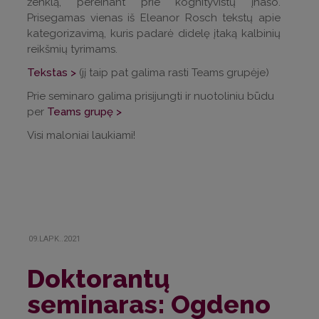
ženklą, pereinant prie kognityvistų įnašo.
Prisegamas vienas iš Eleanor Rosch tekstų apie
kategorizavimą, kuris padarė didelę įtaką kalbinių
reikšmių tyrimams.
Tekstas >
(jį taip pat galima rasti Teams grupėje)
Prie seminaro galima prisijungti ir nuotoliniu būdu
per
Teams grupę >
Visi maloniai laukiami!
09.LAPK..2021
Doktorantų
seminaras: Ogdeno