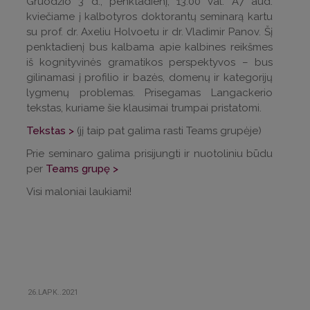
Gruodžio 3 d., penktadienį, 13.00 val. A7 aud.
kviečiame į kalbotyros doktorantų seminarą kartu
su prof. dr. Axeliu Holvoetu ir dr. Vladimir Panov. Šį
penktadienį bus kalbama apie kalbines reikšmes
iš kognityvinės gramatikos perspektyvos – bus
gilinamasi į profilio ir bazės, domenų ir kategorijų
lygmenų problemas. Prisegamas Langackerio
tekstas, kuriame šie klausimai trumpai pristatomi.
Tekstas >
(jį taip pat galima rasti Teams grupėje)
Prie seminaro galima prisijungti ir nuotoliniu būdu
per
Teams grupę >
Visi maloniai laukiami!
26.LAPK..2021