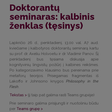
Doktorantų
seminaras: kalbinis
ženklas (tęsinys)
Lapkričio 26 d., penktadienį, 13.00 val. A7 aud.
kviečiame į kalbotyros doktorantų seminarą kartu
su prof. dr. Axeliu Holvoetu ir dr. Vladimir Panov. Šį
penktadienį bus tęsiama diskusija apie
kognityvinių lingvistų požiūrį į kalbines reikšmes.
Po kategorizavimo klausimo bus pereinama prie
metaforų teorijos. Prisegamas fragmentas iš
Lakoffo ir Johnsono knygos
Philosophy in the
Flesh
.
Tekstas >
(jį taip pat galima rasti Teams grupėje)
Prie seminaro galima prisijungti ir nuotoliniu būdu
per
Teams grupę >